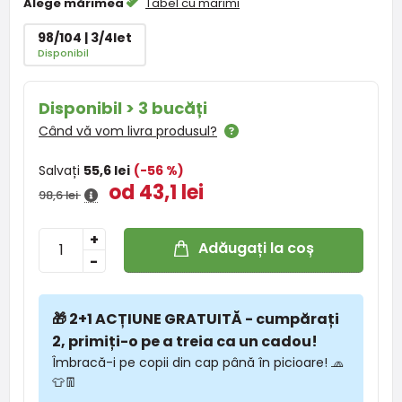
Alege mărimea
Tabel cu marimi
98/104 | 3/4let
Disponibil
Disponibil > 3 bucăți
Când vă vom livra produsul?
Salvați
55,6 lei
(-56 %)
od 43,1 lei
98,6 lei
+
Adăugați la coș
-
🎁 2+1 ACȚIUNE GRATUITĂ - cumpărați
2, primiți-o pe a treia ca un cadou!
Îmbracă-i pe copii din cap până în picioare! 🧢
👕👖