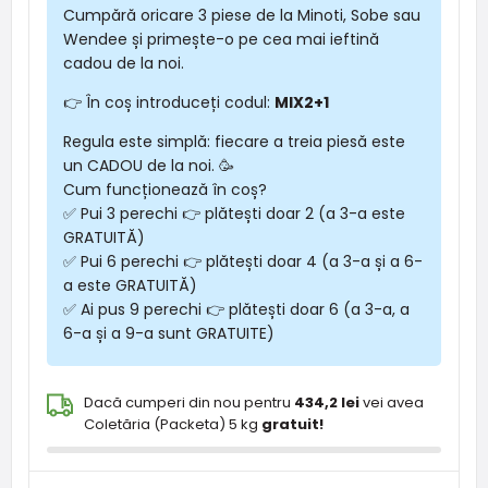
Cumpără oricare 3 piese de la Minoti, Sobe sau
Wendee și primește-o pe cea mai ieftină
cadou de la noi.
👉 În coș introduceți codul:
MIX2+1
Regula este simplă: fiecare a treia piesă este
un CADOU de la noi. 🥳
Cum funcționează în coș?
✅ Pui 3 perechi 👉 plătești doar 2 (a 3-a este
GRATUITĂ)
✅ Pui 6 perechi 👉 plătești doar 4 (a 3-a și a 6-
a este GRATUITĂ)
✅ Ai pus 9 perechi 👉 plătești doar 6 (a 3-a, a
6-a și a 9-a sunt GRATUITE)
Dacă cumperi din nou pentru
434,2 lei
vei avea
Coletăria (Packeta) 5 kg
gratuit!