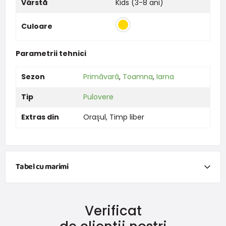
Vârstă
Kids (3-8 ani)
Culoare
Parametrii tehnici
Sezon
Primăvară
,
Toamna
,
Iarna
Tip
Pulovere
Extras din
Orașul
,
Timp liber
Tabel cu marimi
NEWBORN
Verificat
Mărimea
Înălțime (cm)
Greutate (kg)