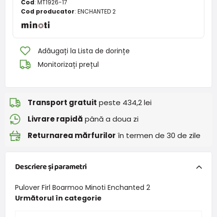
Cod
:
MT1926-17
Cod producator
:
ENCHANTED 2
Adăugați la Lista de dorințe
Monitorizați prețul
Transport gratuit
peste 434,2 lei
Livrare rapidă
până a doua zi
Returnarea mărfurilor
în termen de 30 de zile
Descriere și parametri
Pulover Firl Boarmoo Minoti Enchanted 2
Următorul în categorie