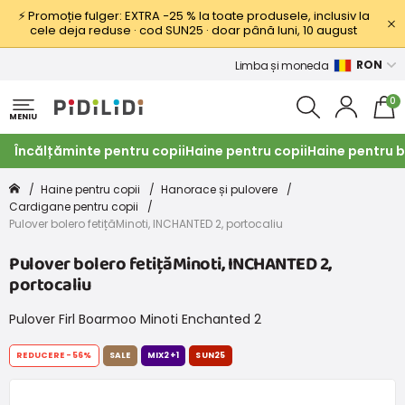
⚡ Promoție fulger: EXTRA −25 % la toate produsele, inclusiv la
cele deja reduse · cod SUN25 · doar până luni, 10 august
RON
Limba și moneda
0
MENIU
Încălțăminte pentru copii
Haine pentru copii
Haine pentru b
Haine pentru copii
Hanorace și pulovere
Cardigane pentru copii
Pulover bolero fetițăMinoti, INCHANTED 2, portocaliu
Pulover bolero fetițăMinoti, INCHANTED 2,
portocaliu
Pulover Firl Boarmoo Minoti Enchanted 2
REDUCERE
-56%
SALE
MIX2+1
SUN25