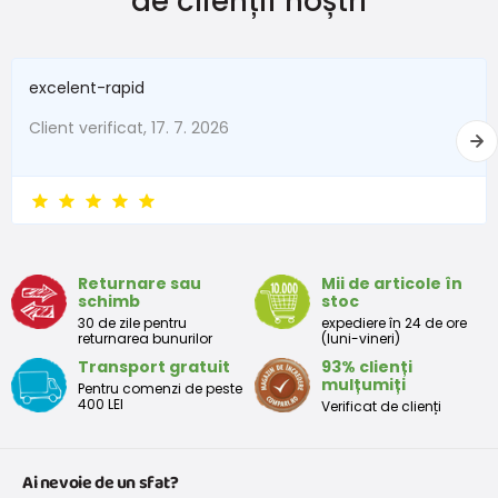
de clienții noștri
New Baby
do 50
do 3,4
În termen de 1 lună
do 56
do 4,5
excelent-rapid
1 - 3 luni
56 - 62
4,5 - 6
Client verificat, 17. 7. 2026
3 - 6 luni
62 -68
6 - 8
6 - 9 luni
68 -74
8 - 9,5
9 - 12 luni
74-80
9,5 - 11
Returnare sau
Mii de articole în
schimb
stoc
Tabelul de dimensiuni aproximative pentru copii mici
30 de zile pentru
expediere în 24 de ore
returnarea bunurilor
(luni-vineri)
Transport gratuit
93% clienți
Peste
Înălțime
Taliei
Peste
mulțumiți
Pentru comenzi de peste
Mărimea
bust
(cm)
(cm)
șolduri(cm)
400 LEI
Verificat de clienți
(cm)
12 luni
68 - 80
49
47
52
Ai nevoie de un sfat?