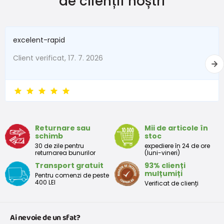
de clienții noștri
New Baby
do 50
do 3,4
În termen de 1 lună
do 56
do 4,5
excelent-rapid
1 - 3 luni
56 - 62
4,5 - 6
Client verificat, 17. 7. 2026
3 - 6 luni
62 -68
6 - 8
6 - 9 luni
68 -74
8 - 9,5
9 - 12 luni
74-80
9,5 - 11
Returnare sau
Mii de articole în
schimb
stoc
Tabelul de dimensiuni aproximative pentru copii mici
30 de zile pentru
expediere în 24 de ore
returnarea bunurilor
(luni-vineri)
Transport gratuit
93% clienți
Peste
Înălțime
Taliei
Peste
mulțumiți
Pentru comenzi de peste
Mărimea
bust
(cm)
(cm)
șolduri(cm)
400 LEI
Verificat de clienți
(cm)
12 luni
68 - 80
49
47
52
Ai nevoie de un sfat?