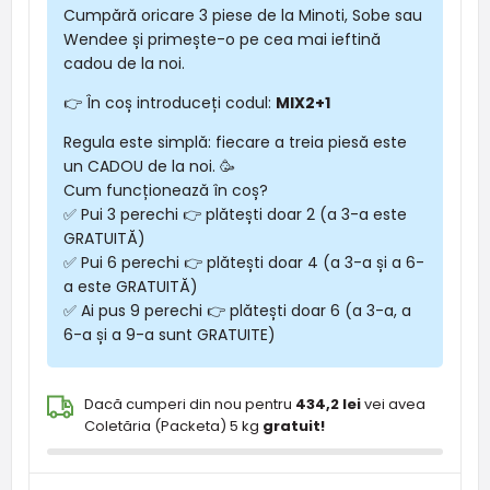
Cumpără oricare 3 piese de la Minoti, Sobe sau
Wendee și primește-o pe cea mai ieftină
cadou de la noi.
👉 În coș introduceți codul:
MIX2+1
Regula este simplă: fiecare a treia piesă este
un CADOU de la noi. 🥳
Cum funcționează în coș?
✅ Pui 3 perechi 👉 plătești doar 2 (a 3-a este
GRATUITĂ)
✅ Pui 6 perechi 👉 plătești doar 4 (a 3-a și a 6-
a este GRATUITĂ)
✅ Ai pus 9 perechi 👉 plătești doar 6 (a 3-a, a
6-a și a 9-a sunt GRATUITE)
Dacă cumperi din nou pentru
434,2 lei
vei avea
Coletăria (Packeta) 5 kg
gratuit!