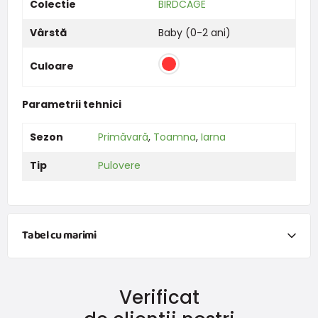
Colectie
BIRDCAGE
Vârstă
Baby (0-2 ani)
Culoare
Parametrii tehnici
Sezon
Primăvară
,
Toamna
,
Iarna
Tip
Pulovere
Tabel cu marimi
NEWBORN
Verificat
Mărimea
Înălțime (cm)
Greutate (kg)