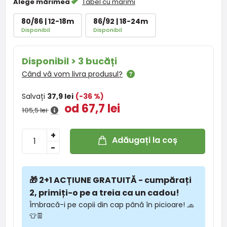
Alege mărimea
Tabel cu marimi
80/86 | 12-18m
86/92 | 18-24m
Disponibil
Disponibil
Disponibil > 3 bucăți
Când vă vom livra produsul?
Salvați
37,9 lei
(-36 %)
od 67,7 lei
105,5 lei
+
Adăugați la coș
-
🎁 2+1 ACȚIUNE GRATUITĂ - cumpărați
2, primiți-o pe a treia ca un cadou!
Îmbracă-i pe copii din cap până în picioare! 🧢
👕👖