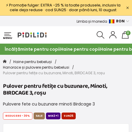
⚡ Promoție fulger: EXTRA −25 % la toate produsele, inclusiv la
cele deja reduse · cod SUN25 · doar până luni, 10 august
RON
Limba și moneda
0
MENIU
Încălțăminte pentru copii
Haine pentru copii
Haine pentru b
Haine pentru bebeluși
Hanorace și pulovere pentru bebelusi
Pulover pentru fetițe cu buzunare, Minoti, BIRDCAGE 3, roșu
Pulover pentru fetițe cu buzunare, Minoti,
BIRDCAGE 3, roșu
Pulovere fete cu buzunare minoti Birdcage 3
REDUCERE
-36%
SALE
MIX2+1
SUN25