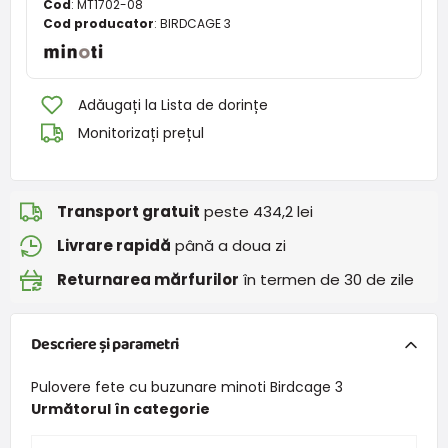
Cod
:
MT1702-08
Cod producator
:
BIRDCAGE 3
Adăugați la Lista de dorințe
Monitorizați prețul
Transport gratuit
peste 434,2 lei
Livrare rapidă
până a doua zi
Returnarea mărfurilor
în termen de 30 de zile
Descriere și parametri
Pulovere fete cu buzunare minoti Birdcage 3
Următorul în categorie