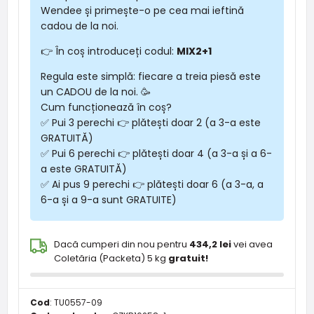
Wendee și primește-o pe cea mai ieftină
cadou de la noi.
👉 În coș introduceți codul:
MIX2+1
Regula este simplă: fiecare a treia piesă este
un CADOU de la noi. 🥳
Cum funcționează în coș?
✅ Pui 3 perechi 👉 plătești doar 2 (a 3-a este
GRATUITĂ)
✅ Pui 6 perechi 👉 plătești doar 4 (a 3-a și a 6-
a este GRATUITĂ)
✅ Ai pus 9 perechi 👉 plătești doar 6 (a 3-a, a
6-a și a 9-a sunt GRATUITE)
Dacă cumperi din nou pentru
434,2 lei
vei avea
Coletăria (Packeta) 5 kg
gratuit!
Cod
:
TU0557-09