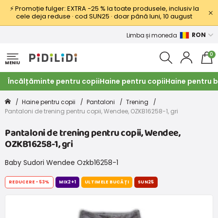
⚡ Promoție fulger: EXTRA −25 % la toate produsele, inclusiv la
cele deja reduse · cod SUN25 · doar până luni, 10 august
RON
Limba și moneda
0
MENIU
Încălțăminte pentru copii
Haine pentru copii
Haine pentru b
Haine pentru copii
Pantaloni
Trening
Pantaloni de trening pentru copii, Wendee, OZKB16258-1, gri
Pantaloni de trening pentru copii, Wendee,
OZKB16258-1, gri
Baby Sudori Wendee Ozkb16258-1
REDUCERE
-53%
MIX2+1
ULTIMELE BUCĂȚI
SUN25