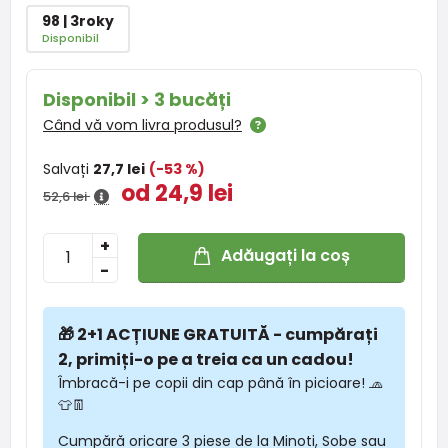
98 | 3roky
Disponibil
Disponibil > 3 bucăți
Când vă vom livra produsul?
Salvați
27,7 lei
(-53 %)
od 24,9 lei
52,6 lei
+
Adăugați la coș
-
🎁 2+1 ACȚIUNE GRATUITĂ - cumpărați
2, primiți-o pe a treia ca un cadou!
Îmbracă-i pe copii din cap până în picioare! 🧢
👕👖
Cumpără oricare 3 piese de la Minoti, Sobe sau