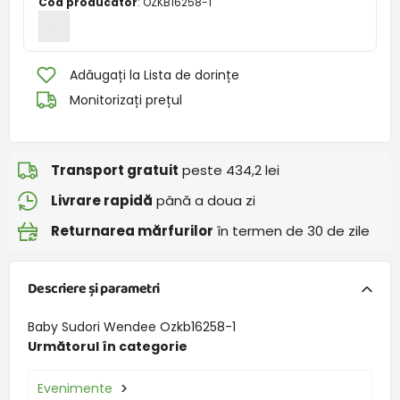
Cod producator
:
OZKB16258-1
Adăugați la Lista de dorințe
Monitorizați prețul
Transport gratuit
peste 434,2 lei
Livrare rapidă
până a doua zi
Returnarea mărfurilor
în termen de 30 de zile
Descriere și parametri
Baby Sudori Wendee Ozkb16258-1
Următorul în categorie
Evenimente