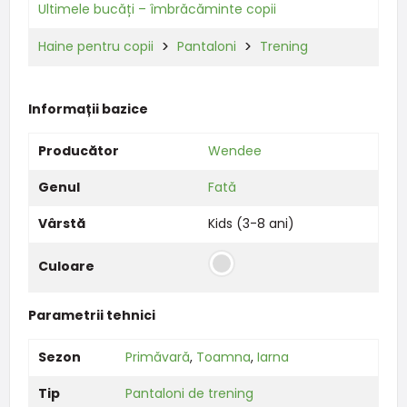
Ultimele bucăți – îmbrăcăminte copii
Haine pentru copii
Pantaloni
Trening
Informații bazice
Producător
Wendee
Genul
Fată
Vârstă
Kids (3-8 ani)
Culoare
Parametrii tehnici
Sezon
Primăvară
,
Toamna
,
Iarna
Tip
Pantaloni de trening