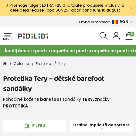
⚡ Promoție fulger: EXTRA −25 % la toate produsele, inclusiv la
cele deja reduse · cod SUN25 · doar până luni, 10 august
RON
Limba și moneda
0
MENIU
Încălțăminte pentru copii
Haine pentru copii
Haine pentru b
Colectie
Protetika
Tery
Protetika Tery – dětské barefoot
sandálky
Pohodlné kožené
barefoot
sandálky
TERY,
značky
PROTETIKA
Ordine implicită de sortare
FILTRU