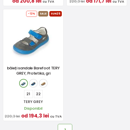
od 200,8 lei
od 171,7 lei
220,3 lei
cu TVA
cu TVA
-12%
SALE
SUN25
băieți sandale Barefoot TERY
GREY, Protetika, gri
21
22
TERY GREY
Disponibil
od 194,3 lei
220,3 lei
cu TVA