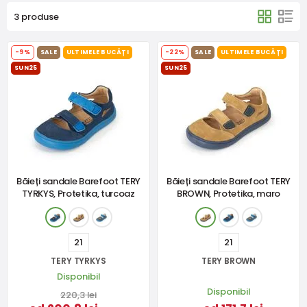
3 produse
-9%
SALE
ULTIMELE BUCĂȚI
-22%
SALE
ULTIMELE BUCĂȚI
SUN25
SUN25
Băieți sandale Barefoot TERY
Băieți sandale Barefoot TERY
TYRKYS, Protetika, turcoaz
BROWN, Protetika, maro
21
21
TERY TYRKYS
TERY BROWN
Disponibil
Disponibil
220,3 lei