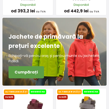
Disponibil
Disponibil
od 393,2 lei
od 442,9 lei
cu TVA
cu TVA
Jachete de primăvară la
prețuri excelente
Echipați-vă pentru oraș și pentru munte cu jachetele
Pidilidi.
Cumpărați
ULTIMELE BUCĂȚI
MEMBRÁNA
ULTIMELE BUCĂȚI
MEMBRÁNA
SUN25
SUN25