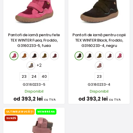
Pantofi de iarnă pentru fete
Pantofi de iarnă pentru copii
TEX WINTER Fuxia, Froddo,
TEX WINTER Black, Froddo,
G3160233-5, fuxia
G3160233-4, negru
+2
23
24
40
23
G3160233-5
G3160233-4
Disponibil
Disponibil
od 393,2 lei
od 393,2 lei
cu TVA
cu TVA
ULTIMELE BUCĂȚI
MEMBRÁNA
SUN25