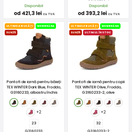
Disponibil
Disponibil
od 421,3 lei
od 393,2 lei
cu TVA
cu TVA
ULTIMELE BUCĂȚI
MEMBRÁNA
ULTIMELE BUCĂȚI
MEMBRÁNA
SUN25
SUN25
ULTIMUL ÎN STOC
Pantofi de iarnă pentru băieți
Pantofi de iarnă pentru copii
TEX WINTER Dark Blue, Froddo,
TEX WINTER Olive, Froddo,
G3160233, albastru închis
G3160233-2, olive
+2
+2
23
32
G3160233
G3160233-2