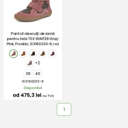
Pantofi desculți de iarnă
pentru fete TEX WINTER Gray
Pink, Froddo, G3160233-6, roz
+2
39
40
G3160233-6
Disponibil
od 475,3 lei
cu TVA
1