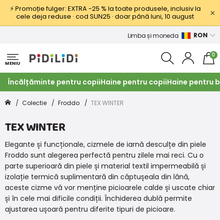
⚡ Promoție fulger: EXTRA −25 % la toate produsele, inclusiv la
cele deja reduse · cod SUN25 · doar până luni, 10 august
RON
Limba și moneda
0
MENIU
Încălțăminte pentru copii
Haine pentru copii
Haine pentru b
Colectie
Froddo
TEX WINTER
TEX WINTER
Elegante și funcționale, cizmele de iarnă desculțe din piele
Froddo sunt alegerea perfectă pentru zilele mai reci. Cu o
parte superioară din piele și material textil impermeabilă și
izolație termică suplimentară din căptușeala din lână,
aceste cizme vă vor menține picioarele calde și uscate chiar
și în cele mai dificile condiții. Închiderea dublă permite
ajustarea ușoară pentru diferite tipuri de picioare.