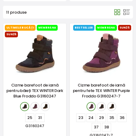
11 produse
ULTIMELE BUCĂȚI
MEMBRÁNA
BESTSELLER
MEMBRÁNA
SUN25
SUN25
Cizme barefoot de iarnă
Cizme barefoot de iarnă
pentru băieți TEX WINTER Dark
pentru fete TEX WINTER Purple
Blue Froddo G3160247
Froddo G3160247-7
25
31
23
24
29
35
36
G3160247
37
38
G3160247-7