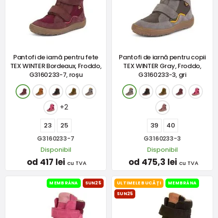
Pantofi de iarnă pentru fete
Pantofi de iarnă pentru copii
TEX WINTER Bordeaux, Froddo,
TEX WINTER Gray, Froddo,
G3160233-7, roșu
G3160233-3, gri
+2
23
25
39
40
G3160233-7
G3160233-3
Disponibil
Disponibil
od 417 lei
od 475,3 lei
cu TVA
cu TVA
MEMBRÁNA
SUN25
ULTIMELE BUCĂȚI
MEMBRÁNA
SUN25