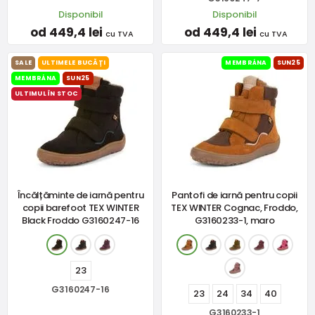
Disponibil
Disponibil
od 449,4 lei
od 449,4 lei
cu TVA
cu TVA
SALE
ULTIMELE BUCĂȚI
MEMBRÁNA
SUN25
MEMBRÁNA
SUN25
ULTIMUL ÎN STOC
Încălțăminte de iarnă pentru
Pantofi de iarnă pentru copii
copii barefoot TEX WINTER
TEX WINTER Cognac, Froddo,
Black Froddo G3160247-16
G3160233-1, maro
23
G3160247-16
23
24
34
40
G3160233-1