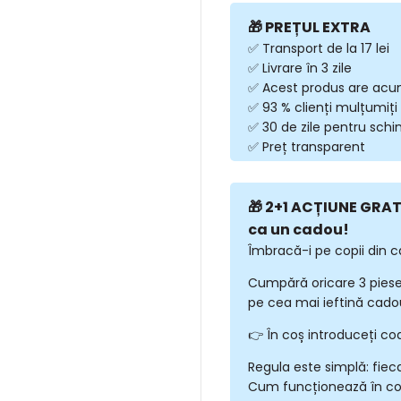
🎁 PREȚUL EXTRA
✅ Transport de la 17 lei
✅ Livrare în 3 zile
✅ Acest produs are acu
✅ 93 % clienți mulțumiți
✅ 30 de zile pentru sch
✅ Preț transparent
🎁 2+1 ACȚIUNE GRATU
ca un cadou!
Îmbracă-i pe copii din c
Cumpără oricare 3 piese
pe cea mai ieftină cadou
👉 În coș introduceți co
Regula este simplă: fiec
Cum funcționează în c