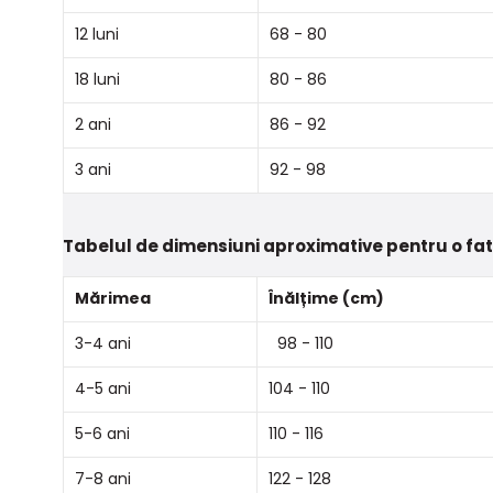
12 luni
68 - 80
18 luni
80 - 86
2 ani
86 - 92
3 ani
92 - 98
Tabelul de dimensiuni aproximative pentru o fa
Mărimea
Înălțime (cm)
3-4 ani
98 - 110
4-5 ani
104 - 110
5-6 ani
110 - 116
7-8 ani
122 - 128