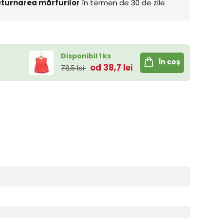
turnarea mărfurilor
în termen de 30 de zile
Disponibil 1 ks
În coș
od 38,7 lei
78,5 lei