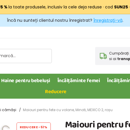
25 %
la toate produsele, inclusiv la cele deja reduse · cod
SUN25
Încă nu sunteți clientul nostru înregistrat?
Înregistrați-vă
.
Cumpărați 
si ai
transp
Haine pentru bebeluși
Încălțăminte femei
Încălțămin
Reducere
 și cămăși
Maiouri pentru fete cu volane, Minoti, MEXICO 2, roșu
Maiouri pentru f
REDUCERE
-51%