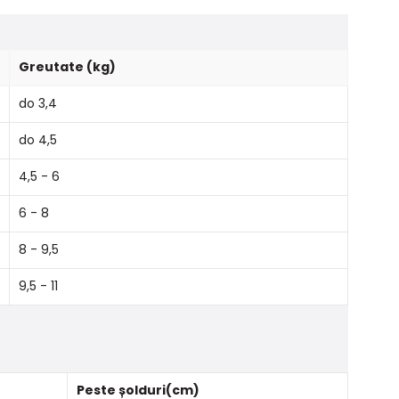
Greutate (kg)
do 3,4
do 4,5
4,5 - 6
6 - 8
8 - 9,5
9,5 - 11
Peste șolduri(cm)