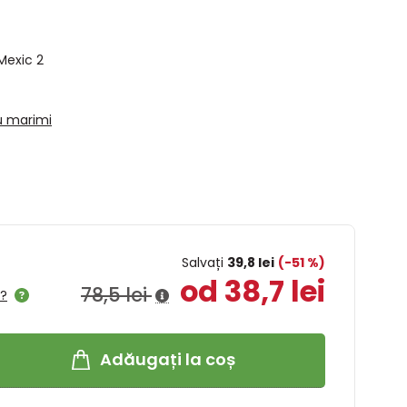
Mexic 2
u marimi
Salvați
39,8 lei
(-51 %)
od 38,7 lei
78,5 lei
l?
Adăugați la coș