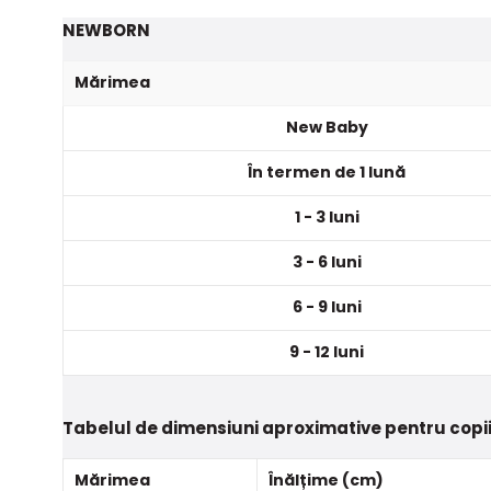
NEWBORN
Mărimea
New Baby
În termen de 1 lună
1 - 3 luni
3 - 6 luni
6 - 9 luni
9 - 12 luni
Tabelul de dimensiuni aproximative pentru copii
Mărimea
Înălțime (cm)