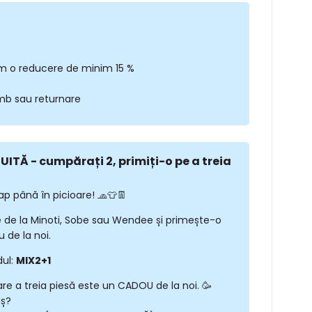
m o reducere de minim 15 %
imb sau returnare
ITĂ - cumpărați 2, primiți-o pe a treia
ap până în picioare! 🧢👕👖
 de la Minoti, Sobe sau Wendee și primește-o
 de la noi.
dul:
MIX2+1
are a treia piesă este un CADOU de la noi. 🥳
oș?