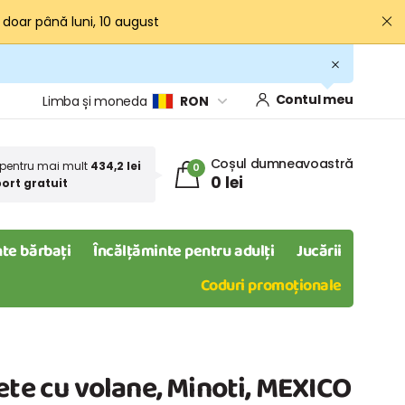
· doar până luni, 10 august
Contul meu
Limba și moneda
RON
Coșul dumneavoastră
pentru mai mult
434,2 lei
0
0 lei
ort gratuit
te bărbați
Încălțăminte pentru adulți
Jucării
Coduri promoționale
ete cu volane, Minoti, MEXICO