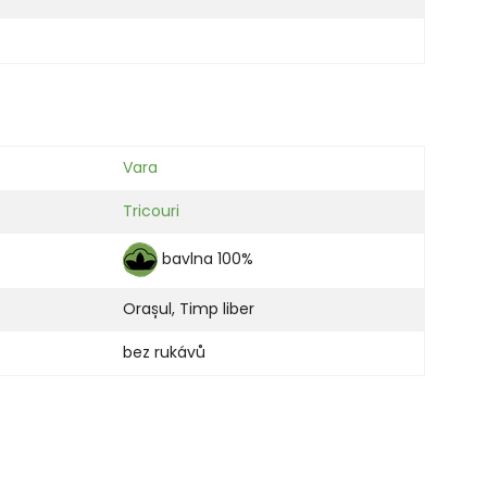
Vara
Tricouri
bavlna 100%
Orașul
,
Timp liber
bez rukávů