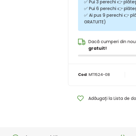
✅ Pui 3 perechi 👉 plăte
✅ Pui 6 perechi 👉 plăte
✅ Ai pus 9 perechi 👉 plă
GRATUITE)
Dacă cumperi din nou
gratuit!
Cod
:
MT1524-08
Adăugați la Lista de do