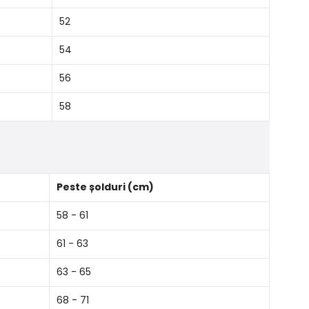
52
54
56
58
Peste șolduri (cm)
58 - 61
61 - 63
63 - 65
68 - 71