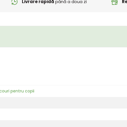
Livrare rapidă
până a doua zi
Re
icouri pentru copii