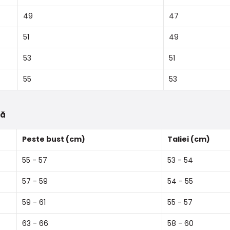
49
47
51
49
53
51
55
53
tă
Peste bust (cm)
Taliei (cm)
55 - 57
53 - 54
57 - 59
54 - 55
59 - 61
55 - 57
63 - 66
58 - 60