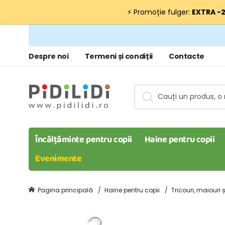
⚡ Promoție fulger:
EXTRA −
Despre noi
Termeni și condiții
Contacte
Încălțăminte pentru copii
Haine pentru copii
Evenimente
Pagina principală
Haine pentru copii
Tricouri, maiouri