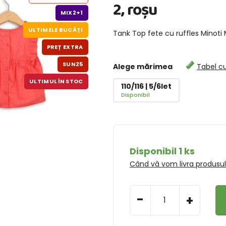
2, roșu
MIX2+1
ULTIMELE BUCĂȚI
Tank Top fete cu ruffles Minoti 
PREȚ EXTRA
SUN25
Alege mărimea
Tabel c
ULTIMUL ÎN STOC
110/116 | 5/6let
Disponibil
Disponibil 1 ks
Când vă vom livra produsu
-
+