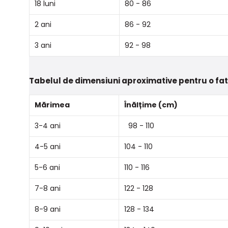
18 luni
80 - 86
2 ani
86 - 92
3 ani
92 - 98
Tabelul de dimensiuni aproximative pentru o fa
Mărimea
Înălțime (cm)
3-4 ani
98 - 110
4-5 ani
104 - 110
5-6 ani
110 - 116
7-8 ani
122 - 128
8-9 ani
128 - 134