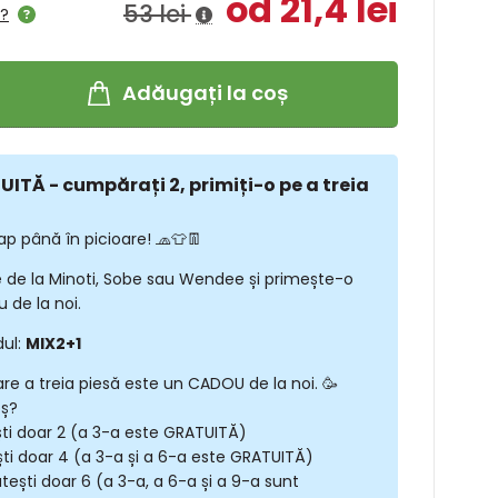
od 21,4 lei
53 lei
l?
Adăugați la coș
ITĂ - cumpărați 2, primiți-o pe a treia
ap până în picioare! 🧢👕👖
 de la Minoti, Sobe sau Wendee și primește-o
 de la noi.
dul:
MIX2+1
are a treia piesă este un CADOU de la noi. 🥳
oș?
ști doar 2 (a 3-a este GRATUITĂ)
ști doar 4 (a 3-a și a 6-a este GRATUITĂ)
tești doar 6 (a 3-a, a 6-a și a 9-a sunt