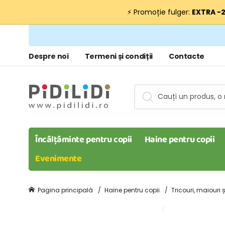
⚡ Promoție fulger:
EXTRA −
Despre noi
Termeni și condiții
Contacte
Încălțăminte pentru copii
Haine pentru copii
Evenimente
Pagina principală
Haine pentru copii
Tricouri, maiouri