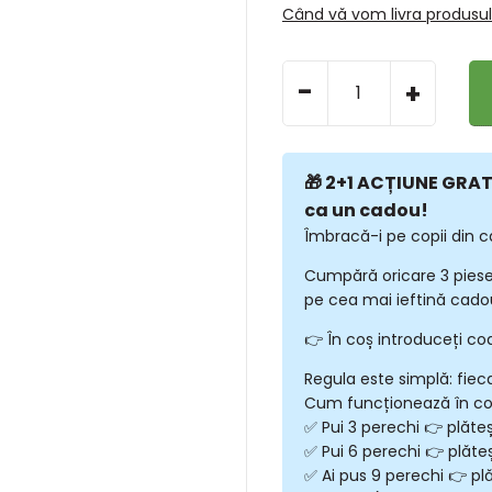
Când vă vom livra produsu
-
+
🎁 2+1 ACȚIUNE GRATU
ca un cadou!
Îmbracă-i pe copii din c
Cumpără oricare 3 piese
pe cea mai ieftină cadou
👉 În coș introduceți co
Regula este simplă: fiec
Cum funcționează în c
✅ Pui 3 perechi 👉 plăte
✅ Pui 6 perechi 👉 plăte
✅ Ai pus 9 perechi 👉 plă