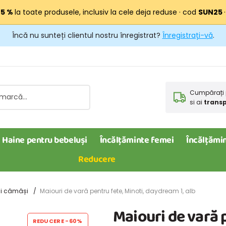
25 %
la toate produsele, inclusiv la cele deja reduse · cod
SUN25
Încă nu sunteți clientul nostru înregistrat?
Înregistrați-vă
.
Cumpărați 
si ai
transp
Haine pentru bebeluși
Încălțăminte femei
Încălțămin
Reducere
 și cămăși
Maiouri de vară pentru fete, Minoti, daydream 1, alb
Maiouri de vară 
REDUCERE
-60%