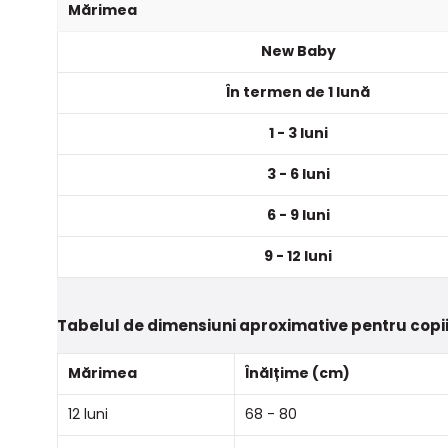
Mărimea
New Baby
În termen de 1 lună
1 - 3 luni
3 - 6 luni
6 - 9 luni
9 - 12 luni
Tabelul de dimensiuni aproximative pentru copii
Mărimea
Înălțime (cm)
12 luni
68 - 80