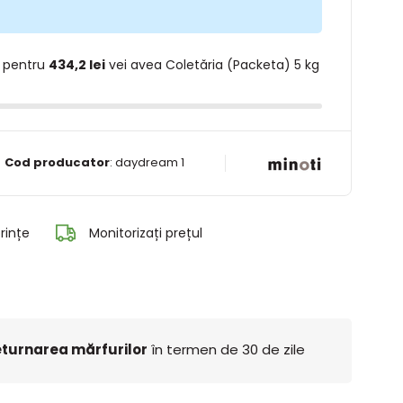
 pentru
434,2 lei
vei avea Coletăria (Packeta) 5 kg
Cod producator
:
daydream 1
rințe
Monitorizați prețul
turnarea mărfurilor
în termen de 30 de zile