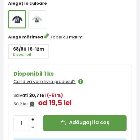
Alegeți o culoare
Alege mărimea
Tabel cu marimi
68/80 | 6-12m
Disponibil
Disponibil 1 ks
Când vă vom livra produsul?
Salvați
30,7 lei
(-61 %)
od 19,5 lei
50,2 lei
+
Adăugați la coș
-