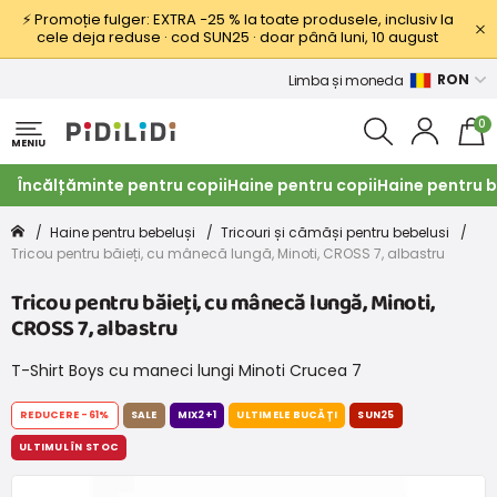
⚡ Promoție fulger: EXTRA −25 % la toate produsele, inclusiv la
cele deja reduse · cod SUN25 · doar până luni, 10 august
RON
Limba și moneda
0
MENIU
Încălțăminte pentru copii
Haine pentru copii
Haine pentru b
Haine pentru bebeluși
Tricouri și cămăși pentru bebelusi
Tricou pentru băieți, cu mânecă lungă, Minoti, CROSS 7, albastru
Tricou pentru băieți, cu mânecă lungă, Minoti,
CROSS 7, albastru
T-Shirt Boys cu maneci lungi Minoti Crucea 7
REDUCERE
-61%
SALE
MIX2+1
ULTIMELE BUCĂȚI
SUN25
ULTIMUL ÎN STOC