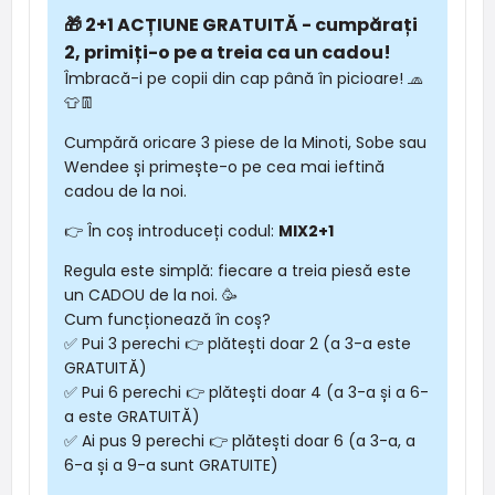
🎁 2+1 ACȚIUNE GRATUITĂ - cumpărați
2, primiți-o pe a treia ca un cadou!
Îmbracă-i pe copii din cap până în picioare! 🧢
👕👖
Cumpără oricare 3 piese de la Minoti, Sobe sau
Wendee și primește-o pe cea mai ieftină
cadou de la noi.
👉 În coș introduceți codul:
MIX2+1
Regula este simplă: fiecare a treia piesă este
un CADOU de la noi. 🥳
Cum funcționează în coș?
✅ Pui 3 perechi 👉 plătești doar 2 (a 3-a este
GRATUITĂ)
✅ Pui 6 perechi 👉 plătești doar 4 (a 3-a și a 6-
a este GRATUITĂ)
✅ Ai pus 9 perechi 👉 plătești doar 6 (a 3-a, a
6-a și a 9-a sunt GRATUITE)