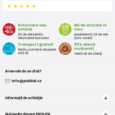
6 - 9 luni
68 -74
8 - 9,5
9 - 12 luni
74-80
9,5 - 11
Returnare sau
Mii de articole în
schimb
stoc
Tabelul de dimensiuni aproximative pentru copii mici
30 de zile pentru
expediere în 24 de ore
returnarea bunurilor
(luni-vineri)
Transport gratuit
93% clienți
Peste
Înălțime
Taliei
Peste
mulțumiți
Pentru comenzi de peste
Mărimea
bust
(cm)
(cm)
șolduri(cm)
400 LEI
Verificat de clienți
(cm)
12 luni
68 - 80
49
47
52
Ai nevoie de un sfat?
18 luni
80 - 86
51
49
54
info@pidilidi.cz
2 ani
86 - 92
53
51
56
informații de achiziție
3 ani
92 - 98
55
53
58
Cum să cumpărați
Mai multe despre PIDILIDI