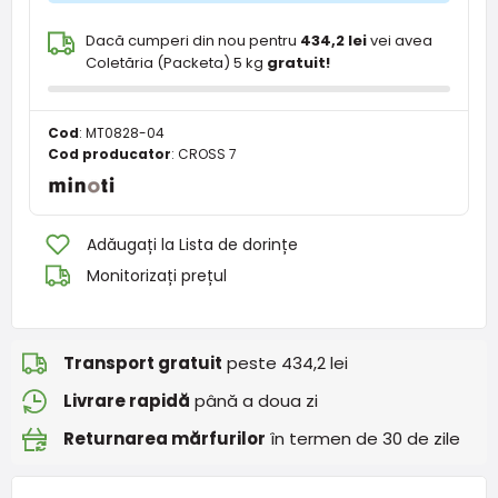
Dacă cumperi din nou pentru
434,2 lei
vei avea
Coletăria (Packeta) 5 kg
gratuit!
Cod
:
MT0828-04
Cod producator
:
CROSS 7
Adăugați la Lista de dorințe
Monitorizați prețul
Transport gratuit
peste 434,2 lei
Livrare rapidă
până a doua zi
Returnarea mărfurilor
în termen de 30 de zile