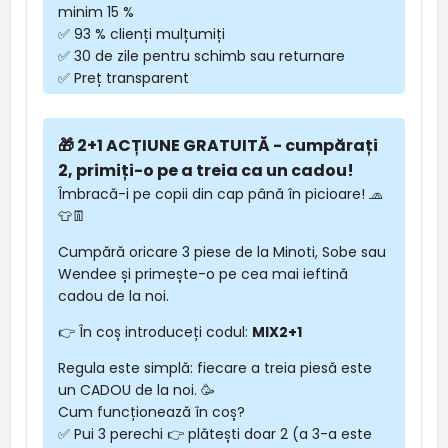
minim 15 %
✅ 93 % clienți mulțumiți
✅ 30 de zile pentru schimb sau returnare
✅ Preț transparent
🎁 2+1 ACȚIUNE GRATUITĂ - cumpărați
2, primiți-o pe a treia ca un cadou!
Îmbracă-i pe copii din cap până în picioare! 🧢
👕👖
Cumpără oricare 3 piese de la Minoti, Sobe sau
Wendee și primește-o pe cea mai ieftină
cadou de la noi.
👉 În coș introduceți codul:
MIX2+1
Regula este simplă: fiecare a treia piesă este
un CADOU de la noi. 🥳
Cum funcționează în coș?
✅ Pui 3 perechi 👉 plătești doar 2 (a 3-a este