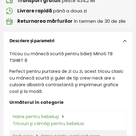
Transport gratuit
peste 434,2 lei
Livrare rapidă
până a doua zi
Returnarea mărfurilor
în termen de 30 de zile
Descriere și parametri
Tricou cu mânecă scurtă pentru băieți Minoti TB
TSHIRT 8
Perfect pentru purtarea de zi cu zi, acest tricou clasic
cu mânecă scurtă și guler de tip crew-neck are o
culoare albastră contrastantă și imprimeuri grafice
cool și la modă.
Următorul în categorie
Haine pentru bebeluși
Tricouri și cămăși pentru bebelusi