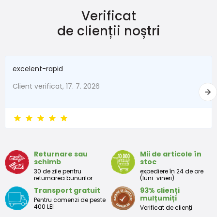
Verificat
Mărimea
Înălțime (cm)
Greutate (kg)
de clienții noștri
New Baby
do 50
do 3,4
În termen de 1 lună
do 56
do 4,5
excelent-rapid
1 - 3 luni
56 - 62
4,5 - 6
Client verificat, 17. 7. 2026
3 - 6 luni
62 -68
6 - 8
6 - 9 luni
68 -74
8 - 9,5
9 - 12 luni
74-80
9,5 - 11
Returnare sau
Mii de articole în
schimb
stoc
Tabelul de dimensiuni aproximative pentru copii mici
30 de zile pentru
expediere în 24 de ore
returnarea bunurilor
(luni-vineri)
Transport gratuit
93% clienți
Peste
Înălțime
Taliei
Peste
mulțumiți
Pentru comenzi de peste
Mărimea
bust
(cm)
(cm)
șolduri(cm)
400 LEI
Verificat de clienți
(cm)