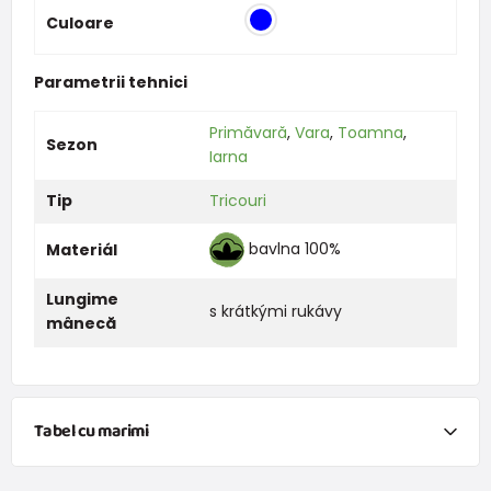
Culoare
Parametrii tehnici
Primăvară
,
Vara
,
Toamna
,
Sezon
Iarna
Tip
Tricouri
bavlna 100%
Materiál
Lungime
s krátkými rukávy
mânecă
Tabel cu marimi
NEWBORN