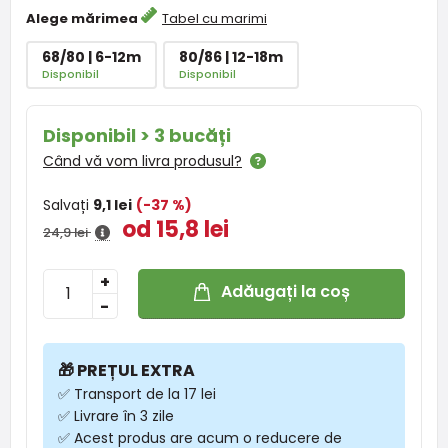
Alege mărimea
Tabel cu marimi
68/80 | 6-12m
80/86 | 12-18m
Disponibil
Disponibil
Disponibil > 3 bucăți
Când vă vom livra produsul?
Salvați
9,1 lei
(-37 %)
od 15,8 lei
24,9 lei
+
Adăugați la coș
-
🎁 PREȚUL EXTRA
✅ Transport de la 17 lei
✅ Livrare în 3 zile
✅ Acest produs are acum o reducere de