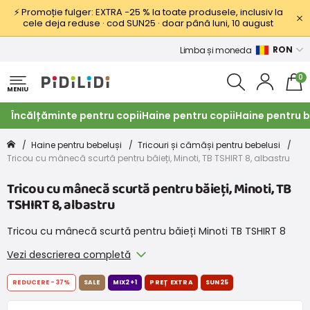
⚡ Promoție fulger: EXTRA −25 % la toate produsele, inclusiv la
cele deja reduse · cod SUN25 · doar până luni, 10 august
RON
Limba și moneda
0
MENIU
Încălțăminte pentru copii
Haine pentru copii
Haine pentru b
Haine pentru bebeluși
Tricouri și cămăși pentru bebelusi
Tricou cu mânecă scurtă pentru băieți, Minoti, TB TSHIRT 8, albastru
Tricou cu mânecă scurtă pentru băieți, Minoti, TB
TSHIRT 8, albastru
Tricou cu mânecă scurtă pentru băieți Minoti TB TSHIRT 8
Vezi descrierea completă
REDUCERE
-37%
SALE
MIX2+1
PREȚ EXTRA
SUN25