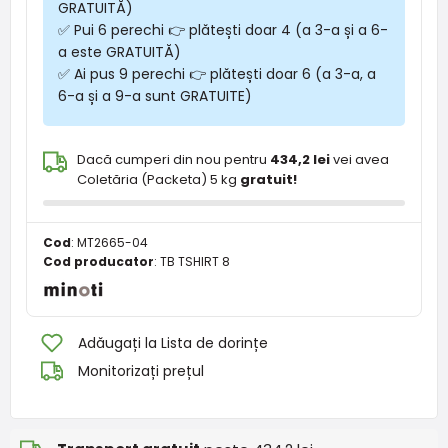
GRATUITĂ)
✅ Pui 6 perechi 👉 plătești doar 4 (a 3-a și a 6-
a este GRATUITĂ)
✅ Ai pus 9 perechi 👉 plătești doar 6 (a 3-a, a
6-a și a 9-a sunt GRATUITE)
Dacă cumperi din nou pentru
434,2 lei
vei avea
Coletăria (Packeta) 5 kg
gratuit!
Cod
:
MT2665-04
Cod producator
:
TB TSHIRT 8
Adăugați la Lista de dorințe
Monitorizați prețul