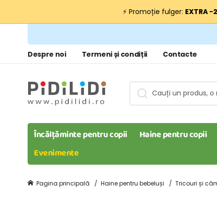
⚡ Promoție fulger:
EXTRA −
Despre noi
Termeni și condiții
Contacte
Încălțăminte pentru copii
Haine pentru copii
Evenimente
Pagina principală
Haine pentru bebeluși
Tricouri și că