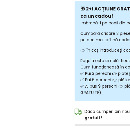
🎁 2+1 ACȚIUNE GRATU
ca un cadou!
Îmbracă-i pe copii din c
Cumpără oricare 3 piese
pe cea mai ieftină cadou
👉 În coș introduceți co
Regula este simplă: fiec
Cum funcționează în c
✅ Pui 3 perechi 👉 plăte
✅ Pui 6 perechi 👉 plăte
✅ Ai pus 9 perechi 👉 plă
GRATUITE)
Dacă cumperi din nou
gratuit!