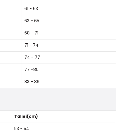
61 - 63
63 - 65
68 - 71
71 - 74
74 - 77
77 -80
83 - 86
Taliei(cm)
53 - 54