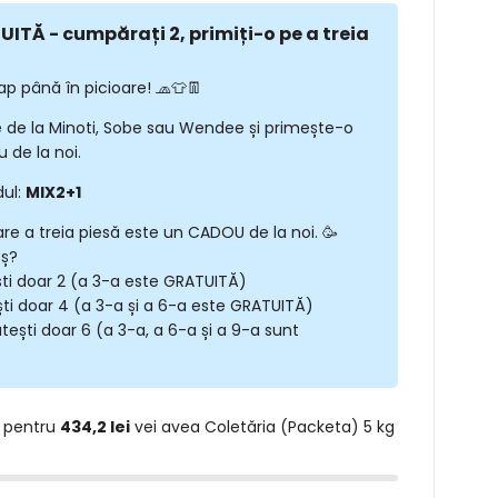
ITĂ - cumpărați 2, primiți-o pe a treia
ap până în picioare! 🧢👕👖
 de la Minoti, Sobe sau Wendee și primește-o
 de la noi.
dul:
MIX2+1
are a treia piesă este un CADOU de la noi. 🥳
oș?
ști doar 2 (a 3-a este GRATUITĂ)
ști doar 4 (a 3-a și a 6-a este GRATUITĂ)
tești doar 6 (a 3-a, a 6-a și a 9-a sunt
 pentru
434,2 lei
vei avea Coletăria (Packeta) 5 kg