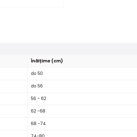
Înălțime (cm)
do 50
do 56
56 - 62
62 -68
68 -74
74-80