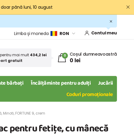
· doar până luni, 10 august
Contul meu
Limba și moneda
RON
Coșul dumneavoastră
pentru mai mult
434,2 lei
0
0 lei
ort gratuit
te bărbați
Încălțăminte pentru adulți
Jucării
Coduri promoționale
, Minoti, FORTUNE 9, crem
c pentru fetițe, cu mânecă