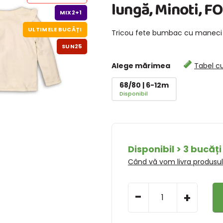
lungă, Minoti, F
MIX2+1
ULTIMELE BUCĂȚI
Tricou fete bumbac cu maneci l
SUN25
Alege mărimea
Tabel c
68/80 | 6-12m
Disponibil
Disponibil > 3 bucăți
Când vă vom livra produsu
-
+