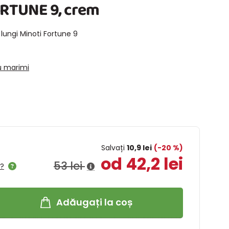
ORTUNE 9, crem
ungi Minoti Fortune 9
u marimi
Salvați
10,9 lei
(-20 %)
od 42,2 lei
53 lei
l?
Adăugați la coș