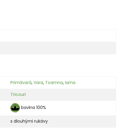
Primăvară
,
Vara
,
Toamna
,
Iarna
Tricouri
bavlna 100%
s dlouhými rukávy