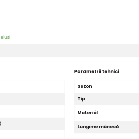
elusi
Parametrii tehnici
Sezon
Tip
Materiál
)
Lungime mânecă