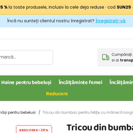
25 %
la toate produsele, inclusiv la cele deja reduse · cod
SUN25
Încă nu sunteți clientul nostru înregistrat?
Înregistrați-vă
.
Cumpărați 
si ai
transp
Haine pentru bebeluși
Încălțăminte femei
Încălțămin
Reducere
măși pentru bebelusi
Tricou din bumbac pentru fetițe, cu mânecă lungă
Tricou din bumba
REDUCERE
-20%