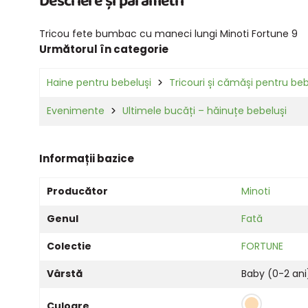
Descriere și parametri
Tricou fete bumbac cu maneci lungi Minoti Fortune 9
Următorul în categorie
Haine pentru bebeluși
Tricouri și cămăși pentru beb
Evenimente
Ultimele bucăți – hăinuțe bebeluși
Informații bazice
Producător
Minoti
Genul
Fată
Colectie
FORTUNE
Vârstă
Baby (0-2 ani
Culoare