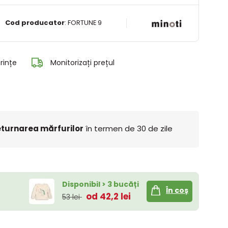
Cod producator
:
FORTUNE 9
rințe
Monitorizați prețul
turnarea mărfurilor
în termen de 30 de zile
Disponibil > 3 bucăți
În coș
od 42,2 lei
53 lei