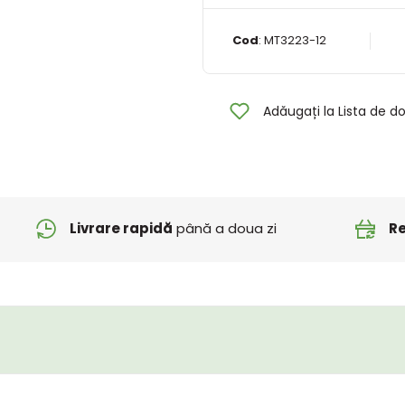
Cod
:
MT3223-12
Adăugați la Lista de do
Livrare rapidă
până a doua zi
Re