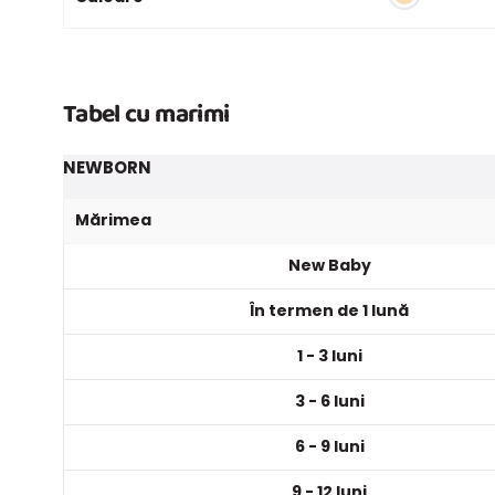
Tabel cu marimi
NEWBORN
Mărimea
New Baby
În termen de 1 lună
1 - 3 luni
3 - 6 luni
6 - 9 luni
9 - 12 luni