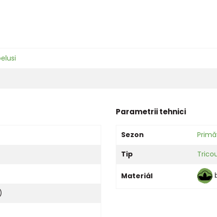
elusi
Parametrii tehnici
Sezon
Primă
Tip
Tricou
Materiál
)