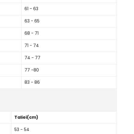
61 - 63
63 - 65
68 - 71
71 - 74
74 - 77
77 -80
83 - 86
Taliei(cm)
53 - 54