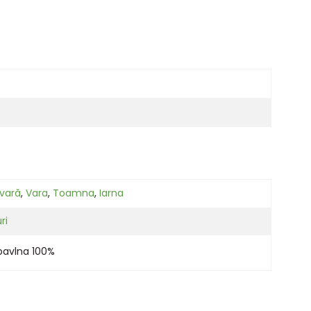
vară
,
Vara
,
Toamna
,
Iarna
ri
bavlna 100%