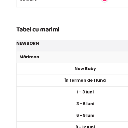
Tabel cu marimi
NEWBORN
Mărimea
New Baby
În termen de 1 lună
1 - 3 luni
3 - 6 luni
6 - 9 luni
9 - 12 luni