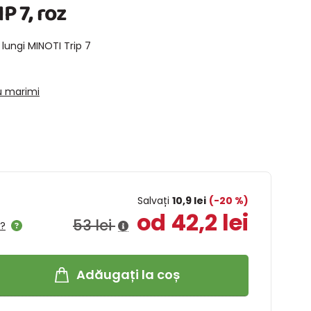
P 7, roz
lungi MINOTI Trip 7
u marimi
Salvați
10,9 lei
(-20 %)
od 42,2 lei
53 lei
l?
Adăugați la coș