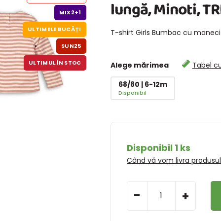
lungă, Minoti, TRI
MIX2+1
ULTIMELE BUCĂȚI
T-shirt Girls Bumbac cu maneci 
SUN25
ULTIMUL ÎN STOC
Alege mărimea
Tabel c
68/80 | 6-12m
Disponibil
Disponibil 1 ks
Când vă vom livra produsu
-
+