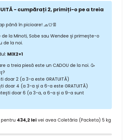
ITĂ - cumpărați 2, primiți-o pe a treia
ap până în picioare! 🧢👕👖
 de la Minoti, Sobe sau Wendee și primește-o
 de la noi.
dul:
MIX2+1
are a treia piesă este un CADOU de la noi. 🥳
oș?
ști doar 2 (a 3-a este GRATUITĂ)
ști doar 4 (a 3-a și a 6-a este GRATUITĂ)
tești doar 6 (a 3-a, a 6-a și a 9-a sunt
 pentru
434,2 lei
vei avea Coletăria (Packeta) 5 kg