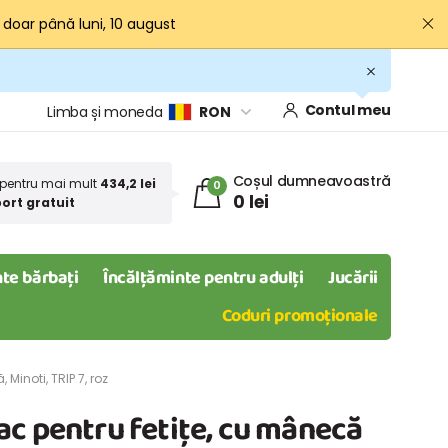
· doar până luni, 10 august
Contul meu
Limba și moneda
RON
Coșul dumneavoastră
pentru mai mult
434,2 lei
0
0 lei
ort gratuit
te bărbați
Încălțăminte pentru adulți
Jucării
Coduri promoționale
Minoti, TRIP 7, roz
c pentru fetițe, cu mânecă