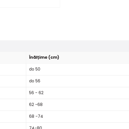
Înălțime (cm)
do 50
do 56
56 - 62
62 -68
68 -74
74-80