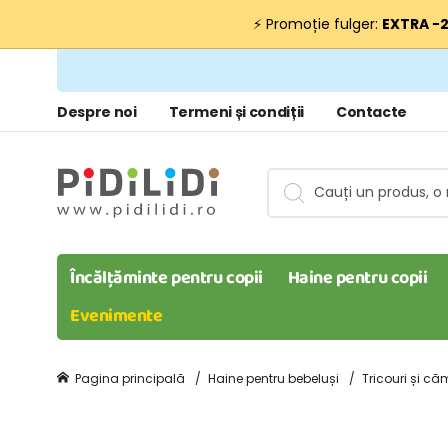
⚡ Promoție fulger:
EXTRA −
Despre noi
Termeni și condiții
Contacte
Încălțăminte pentru copii
Haine pentru copii
Evenimente
Pagina principală
Haine pentru bebeluși
Tricouri și că