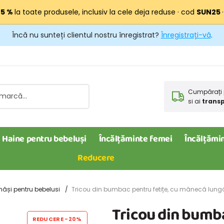
25 %
la toate produsele, inclusiv la cele deja reduse · cod
SUN25
Încă nu sunteți clientul nostru înregistrat?
Înregistrați-vă
.
Cumpărați 
si ai
transp
Haine pentru bebeluși
Încălțăminte femei
Încălțămin
Reducere
măși pentru bebelusi
Tricou din bumbac pentru fetițe, cu mânecă lungă, 
Tricou din bumba
REDUCERE
-20%