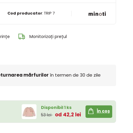
Cod producator
:
TRIP 7
rințe
Monitorizați prețul
turnarea mărfurilor
în termen de 30 de zile
Disponibil 1 ks
În coș
od 42,2 lei
53 lei