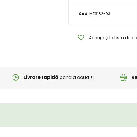
Cod
:
MT3132-03
Adăugați la Lista de do
Livrare rapidă
până a doua zi
Re