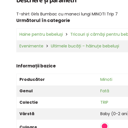
Descriere și parametri
T-shirt Girls Bumbac cu maneci lungi MINOTI Trip 7
Următorul în categorie
Haine pentru bebeluși
Tricouri și cămăși pentru beb
Evenimente
Ultimele bucăți – hăinuțe bebeluși
Informații bazice
Producător
Minoti
Genul
Fată
Colectie
TRIP
Vârstă
Baby (0-2 ani
Culoare