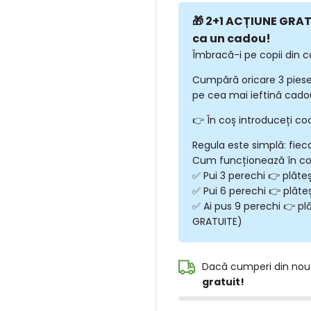
🎁 2+1 ACȚIUNE GRATU
ca un cadou!
Îmbracă-i pe copii din c
Cumpără oricare 3 piese
pe cea mai ieftină cadou
👉 În coș introduceți co
Regula este simplă: fiec
Cum funcționează în c
✅ Pui 3 perechi 👉 plăte
✅ Pui 6 perechi 👉 plăte
✅ Ai pus 9 perechi 👉 plă
GRATUITE)
Dacă cumperi din nou
gratuit!