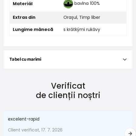
bavlna 100%
Materiál
Extras din
Orașul
,
Timp liber
Lungime mânecă
s krátkými rukávy
Tabel cu marimi
NEWBORN
Verificat
Mărimea
Înălțime (cm)
Greutate (kg)
de clienții noștri
New Baby
do 50
do 3,4
În termen de 1 lună
do 56
do 4,5
excelent-rapid
1 - 3 luni
56 - 62
4,5 - 6
Client verificat, 17. 7. 2026
3 - 6 luni
62 -68
6 - 8