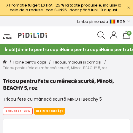
⚡ Promoție fulger: EXTRA −25 % la toate produsele, inclusiv la
cele deja reduse · cod SUN25 · doar până luni, 10 august
RON
Limba și moneda
0
MENIU
Încălțăminte pentru copii
Haine pentru copii
Haine pentru b
Haine pentru copii
Tricouri, maiouri și cămăși
Tricou pentru fete cu mânecă scurtă, Minoti, BEACHY 5, roz
Tricou pentru fete cu mânecă scurtă, Minoti,
BEACHY 5, roz
Tricou fete cu mânecă scurtă MINOTI Beachy 5
REDUCERE
-36%
ULTIMELE BUCĂȚI