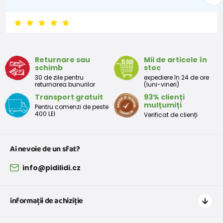
6 - 9 luni
68 -74
8 - 9,5
9 - 12 luni
74-80
9,5 - 11
Returnare sau
Mii de articole în
schimb
stoc
Tabelul de dimensiuni aproximative pentru copii mici
30 de zile pentru
expediere în 24 de ore
returnarea bunurilor
(luni-vineri)
Transport gratuit
93% clienți
Peste
Înălțime
Taliei
Peste
mulțumiți
Pentru comenzi de peste
Mărimea
bust
(cm)
(cm)
șolduri(cm)
400 LEI
Verificat de clienți
(cm)
12 luni
68 - 80
49
47
52
Ai nevoie de un sfat?
18 luni
80 - 86
51
49
54
info@pidilidi.cz
2 ani
86 - 92
53
51
56
informații de achiziție
3 ani
92 - 98
55
53
58
Cum să cumpărați