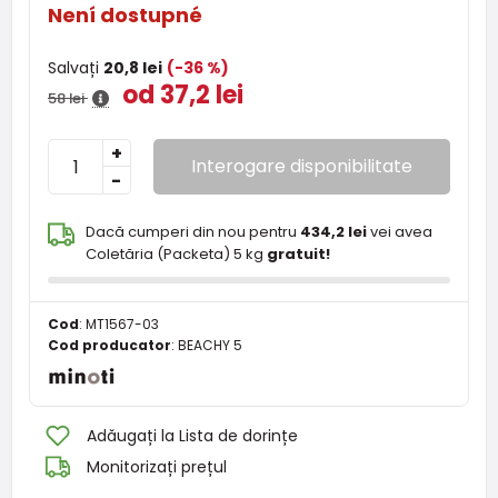
Není dostupné
Salvați
20,8 lei
(-36 %)
od 37,2 lei
58 lei
+
Interogare disponibilitate
-
Dacă cumperi din nou pentru
434,2 lei
vei avea
Coletăria (Packeta) 5 kg
gratuit!
Cod
:
MT1567-03
Cod producator
:
BEACHY 5
Adăugați la Lista de dorințe
Monitorizați prețul