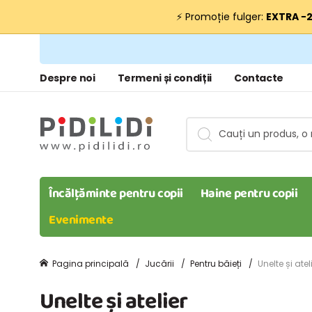
⚡ Promoție fulger:
EXTRA −
Despre noi
Termeni și condiții
Contacte
Încălțăminte pentru copii
Haine pentru copii
Evenimente
Pagina principală
Jucării
Pentru băieți
Unelte și atel
Unelte și atelier