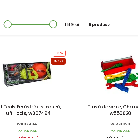
161.9 lei
5 produse
-3%
SUN25
f Tools Ferăstrău și cască,
Trusă de scule, Chem
Tuff Tools, W007494
W550020
W007494
W550020
24 de ore
24 de ore