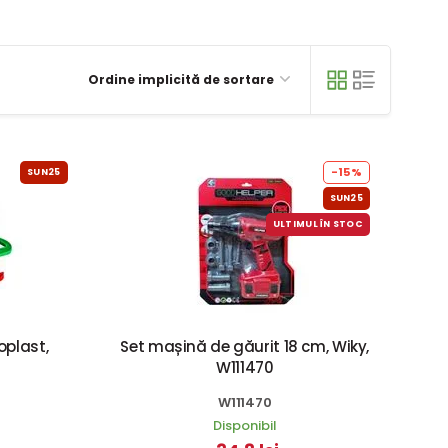
Ordine implicită de sortare
-15%
SUN25
SUN25
ULTIMUL ÎN STOC
oplast,
Set mașină de găurit 18 cm, Wiky,
W111470
W111470
Disponibil