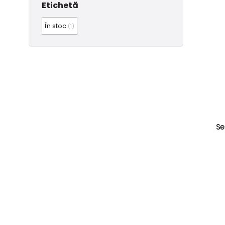
Etichetă
În stoc
(1)
Se