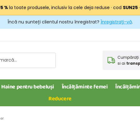
25 %
la toate produsele, inclusiv la cele deja reduse · cod
SUN25
Încă nu sunteți clientul nostru înregistrat?
Înregistrați-vă
.
Cumpărați 
si ai
transp
Haine pentru bebeluși
Încălțăminte femei
Încălțămin
Reducere
ier