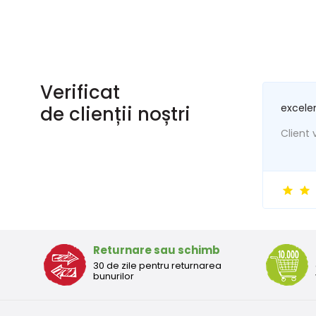
Verificat
excele
de clienții noștri
Client v
Returnare sau schimb
30 de zile pentru returnarea
bunurilor