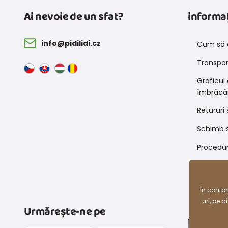
Ai nevoie de un sfat?
informaț
info@pidilidi.cz
Cum să 
Transport
Graficul
îmbrăcă
Retururi 
Schimb s
Procedur
Condiții
reducer
În confo
uri, pe 
Urmărește-ne pe