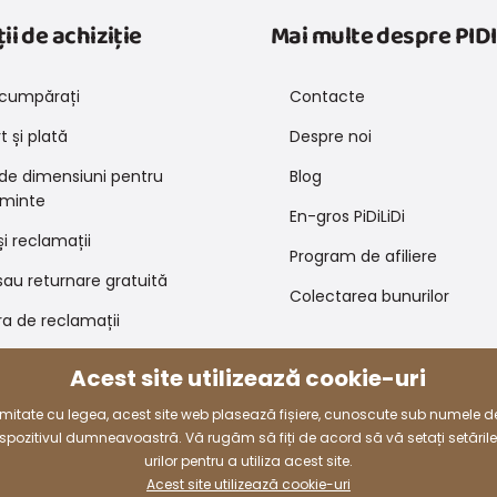
ii de achiziție
Mai multe despre PIDI
cumpărați
Contacte
 și plată
Despre noi
 de dimensiuni pentru
Blog
minte
En-gros PiDiLiDi
și reclamații
Program de afiliere
au returnare gratuită
Colectarea bunurilor
a de reclamații
 de promovare și coduri de
Acest site utilizează cookie-uri
e
rmitate cu legea, acest site web plasează fișiere, cunoscute sub numele d
dispozitivul dumneavoastră. Vă rugăm să fiți de acord să vă setați setăril
Modalități de plată
urilor pentru a utiliza acest site.
Acest site utilizează cookie-uri