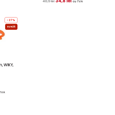
34,8 lei
40,9 lei
cu TVA
-27%
SUN25
m, WIKY,
TVA