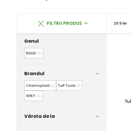
FILTRU PRODUS
29.9 lei
Genul
Băiat
(5)
Brandul
Chemoplast
Tuff Tools
(1)
(1)
WIKY
(3)
Tuf
Vârsta de la