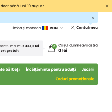
· doar până luni, 10 august
Contul meu
Limba și moneda
RON
Coșul dumneavoastră
pentru mai mult
434,2 lei
0
0 lei
ort gratuit
te bărbați
Încălțăminte pentru adulți
Jucării
Coduri promoționale