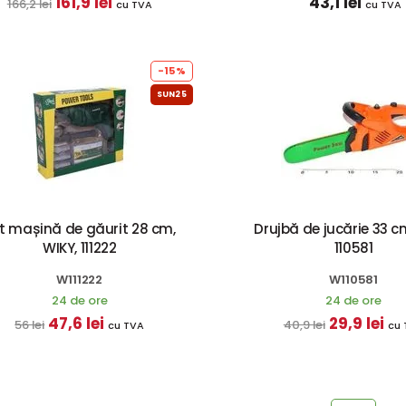
161,9 lei
43,1 lei
166,2 lei
cu TVA
cu TVA
-15%
SUN25
t mașină de găurit 28 cm,
Drujbă de jucărie 33 c
WIKY, 111222
110581
W111222
W110581
24 de ore
24 de ore
47,6 lei
29,9 lei
56 lei
40,9 lei
cu TVA
cu 