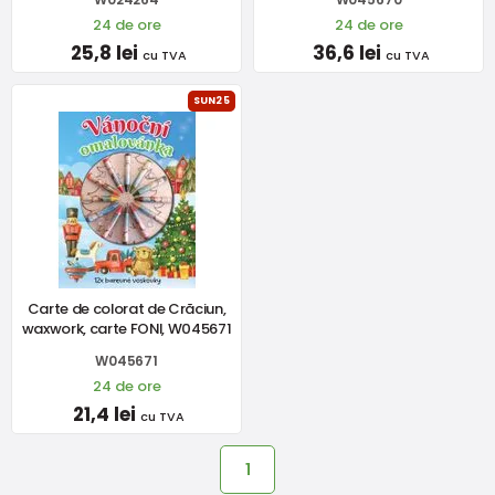
24 de ore
24 de ore
25,8 lei
36,6 lei
cu TVA
cu TVA
SUN25
Carte de colorat de Crăciun,
waxwork, carte FONI, W045671
W045671
24 de ore
21,4 lei
cu TVA
1