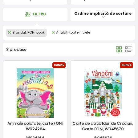
Ordine implicită de sortare
FILTRU
Brandul: FONI book
Anulați toate filtrele
3 produse
SUN25
SUN25
Animale colorate, carte FONI,
Carte de abțibilduri de Crăciun,
W024264
Carte FONI, W045670
W024264
W045670