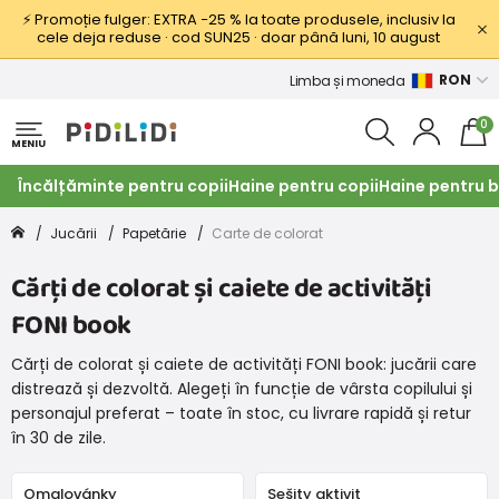
⚡ Promoție fulger: EXTRA −25 % la toate produsele, inclusiv la
cele deja reduse · cod SUN25 · doar până luni, 10 august
RON
Limba și moneda
0
MENIU
Încălțăminte pentru copii
Haine pentru copii
Haine pentru b
Jucării
Papetărie
Carte de colorat
Cărți de colorat și caiete de activități
FONI book
Cărți de colorat și caiete de activități FONI book: jucării care
distrează și dezvoltă. Alegeți în funcție de vârsta copilului și
personajul preferat – toate în stoc, cu livrare rapidă și retur
în 30 de zile.
Omalovánky
Sešity aktivit