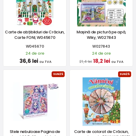
Carte de abțibilduri de Crăciun,
Mașină de pictură pe apă,
Carte FONI, W045670
Wiky, W027843
W045670
W027843
24 de ore
24 de ore
36,6 lei
18,2 lei
21,4 lei
cu TVA
cu TVA
SUN25
SUN25
Stele nebuloase Pagina de
Carte de colorat de Crăciun,