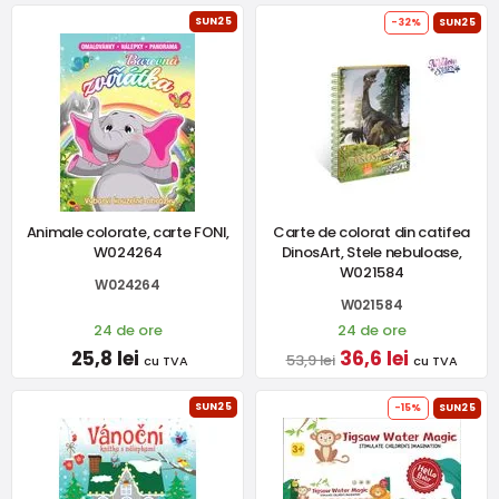
SUN25
-32%
SUN25
Animale colorate, carte FONI,
Carte de colorat din catifea
W024264
DinosArt, Stele nebuloase,
W021584
W024264
W021584
24 de ore
24 de ore
25,8 lei
36,6 lei
53,9 lei
cu TVA
cu TVA
SUN25
-15%
SUN25