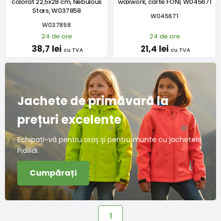
colorat 22,5x28 cm, Nebulous
waxwork, carte FONI, W045671
Stars, W037858
W045671
W037858
24 de ore
24 de ore
38,7 lei
21,4 lei
cu TVA
cu TVA
Jachete de primăvară la
prețuri excelente
Echipați-vă pentru oraș și pentru munte cu jachetele
Pidilidi.
Cumpărați
1