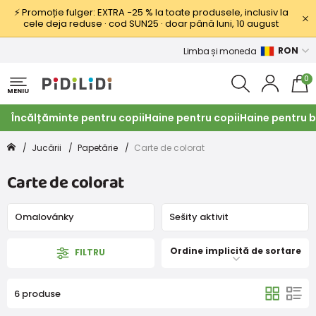
⚡ Promoție fulger: EXTRA −25 % la toate produsele, inclusiv la
cele deja reduse · cod SUN25 · doar până luni, 10 august
RON
Limba și moneda
0
MENIU
Încălțăminte pentru copii
Haine pentru copii
Haine pentru b
Jucării
Papetărie
Carte de colorat
Carte de colorat
Omalovánky
Sešity aktivit
Ordine implicită de sortare
FILTRU
6 produse