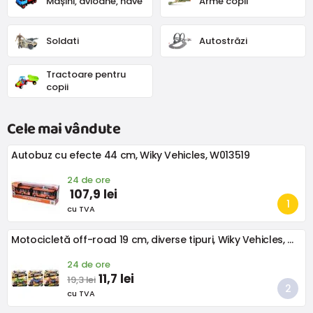
Mașini, avioane, nave
Arme copii
Soldati
Autostrăzi
Tractoare pentru
copii
Cele mai vândute
Autobuz cu efecte 44 cm, Wiky Vehicles, W013519
24 de ore
107,9 lei
cu TVA
Motocicletă off-road 19 cm, diverse tipuri, Wiky Vehicles, W110965
24 de ore
11,7 lei
19,3 lei
cu TVA