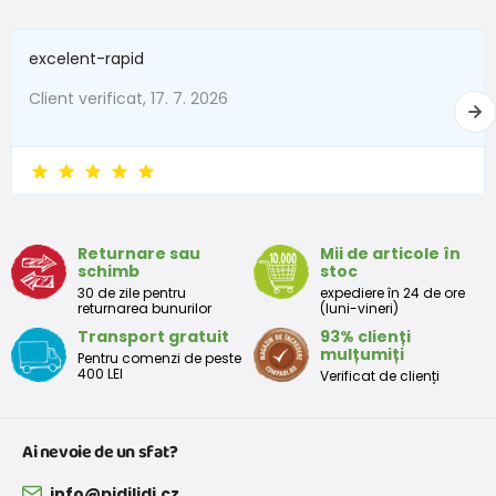
excelent-rapid
Client verificat, 17. 7. 2026
Returnare sau
Mii de articole în
schimb
stoc
30 de zile pentru
expediere în 24 de ore
returnarea bunurilor
(luni-vineri)
Transport gratuit
93% clienți
mulțumiți
Pentru comenzi de peste
400 LEI
Verificat de clienți
Ai nevoie de un sfat?
info@pidilidi.cz