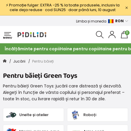
⚡ Promoție fulger: EXTRA −25 % la toate produsele, inclusiv la
cele deja reduse · cod SUN25 · doar până luni, 10 august
RON
Limba și moneda
0
MENIU
Încălțăminte pentru copii
Haine pentru copii
Haine pentru b
Jucării
Pentru băieți
Pentru băieți Green Toys
Pentru băieți Green Toys: jucării care distrează și dezvoltă.
Alegeți în funcție de vârsta copilului și personajul preferat –
toate în stoc, cu livrare rapidă și retur în 30 de zile.
Unelte și atelier
Roboți