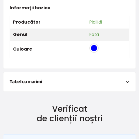
Informații bazice
Producător
Pidilidi
Genul
Fată
Culoare
Tabel cu marimi
Îmbrăcăminte
Verificat
Dimensiune
Vârsta
Înălțime (cm)
de clienții noștri
50
0-1 lună
do 50
56
1-2 lună
51 - 56