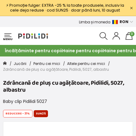
⚡ Promoție fulger: EXTRA −25 % la toate produsele, inclusiv la
cele deja reduse · cod SUN25 · doar până luni, 10 august
RON
Limba și moneda
0
MENIU
Încălțăminte pentru copii
Haine pentru copii
Haine pentru b
Jucării
Pentru cei mici
Altele pentru cei mici
Zdrâncană de pluș cu agățătoare, Pidilidi, 5027, albastru
Zdrâncană de pluș cu agățătoare, Pidilidi, 5027,
albastru
Baby clip Pidilidi 5027
REDUCERE
-31%
SUN25