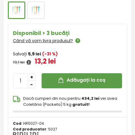
Disponibil > 3 bucăți
Când vă vom livra produsul?
Salvați
5,9 lei
(-31 %)
13,2 lei
19,1 lei
+
Adăugați la coș
-
Dacă cumperi din nou pentru
434,2 lei
vei avea
Coletăria (Packeta) 5 kg
gratuit!
Cod
:
HR5027-04
Cod producator
:
5027