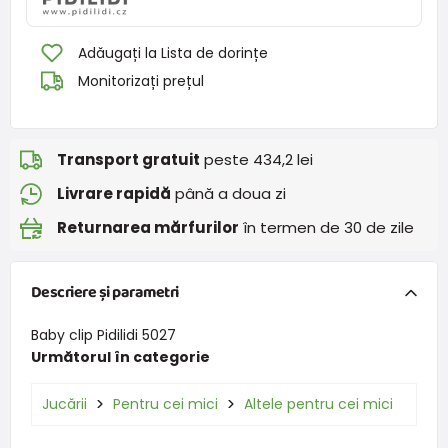
Adăugați la Lista de dorințe
Monitorizați prețul
Transport gratuit
peste 434,2 lei
Livrare rapidă
până a doua zi
Returnarea mărfurilor
în termen de 30 de zile
Descriere și parametri
Baby clip Pidilidi 5027
Următorul în categorie
Jucării
Pentru cei mici
Altele pentru cei mici