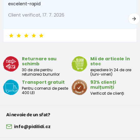
excelent-rapid
62
2-3 lună
57 - 62
Client verificat, 17. 7. 2026
68
4-6 lună
63 - 68
74
6-9 lună
69 - 74
80
9-12 lună
75 - 80
Returnare sau
Mii de articole în
86
12-18 lună
81 - 86
schimb
stoc
30 de zile pentru
expediere în 24 de ore
92
18-24 lună
87 - 92
returnarea bunurilor
(luni-vineri)
Transport gratuit
93% clienți
98
2-3 ani
93 - 98
mulțumiți
Pentru comenzi de peste
400 LEI
Verificat de clienți
104
3-4 ani
99 - 104
110
4-5 ani
105 - 111
Ai nevoie de un sfat?
116
5-6 ani
112 - 116
info@pidilidi.cz
122
6-7 ani
117 - 122