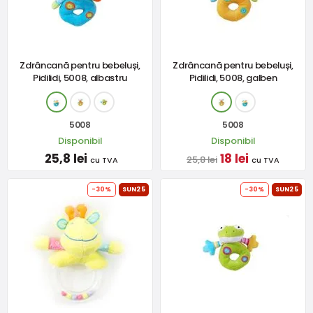
Zdrâncană pentru bebeluși,
Zdrâncană pentru bebeluși,
Pidilidi, 5008, albastru
Pidilidi, 5008, galben
5008
5008
Disponibil
Disponibil
25,8 lei
18 lei
25,8 lei
cu TVA
cu TVA
-30%
SUN25
-30%
SUN25