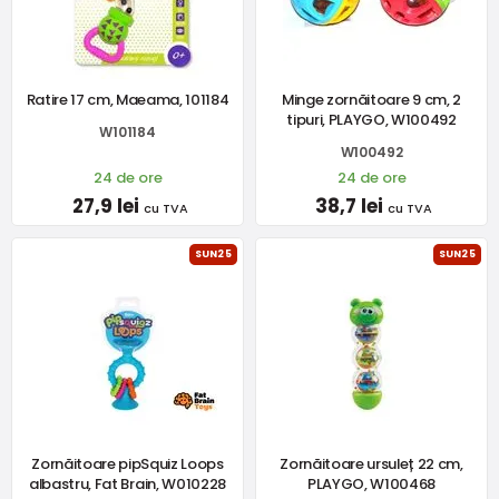
Ratire 17 cm, Maeama, 101184
Minge zornăitoare 9 cm, 2
tipuri, PLAYGO, W100492
W101184
W100492
24 de ore
24 de ore
27,9 lei
38,7 lei
cu TVA
cu TVA
SUN25
SUN25
Zornăitoare pipSquiz Loops
Zornăitoare ursuleț 22 cm,
albastru, Fat Brain, W010228
PLAYGO, W100468