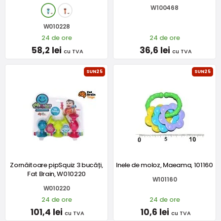
W100468
W010228
24 de ore
24 de ore
58,2 lei
36,6 lei
cu TVA
cu TVA
SUN25
SUN25
Zornăitoare pipSquiz 3 bucăți,
Inele de moloz, Maeama, 101160
Fat Brain, W010220
W101160
W010220
24 de ore
24 de ore
101,4 lei
10,6 lei
cu TVA
cu TVA