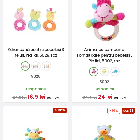
Zdrâncană pentru bebeluși 3
Animal de companie
feluri, Pidilidi, 5028, roz
zornăitoare pentru bebeluși,
Pidilidi, 5002, roz
5028
5002
Disponibil
Disponibil
16,9 lei
24 lei
24,3 lei
34,4 lei
cu TVA
cu TVA
SUN25
-30%
SUN25