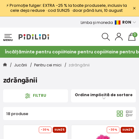
⚡ Promoție fulger: EXTRA −25 % la toate produsele, inclusiv la
cele deja reduse · cod SUN25 · doar până luni, 10 august
RON
Limba și moneda
0
MENIU
Încălțăminte pentru copii
Haine pentru copii
Haine pentru b
Jucării
Pentru cei mici
zdrăngănii
zdrăngănii
Ordine implicită de sortare
FILTRU
18 produse
-30%
SUN25
-30%
SUN25