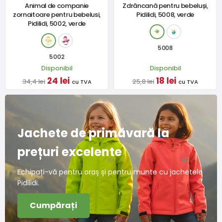
Animal de companie
Zdrâncană pentru bebeluși,
zornaitoare pentru bebelusi,
Pidilidi, 5008, verde
Pidilidi, 5002, verde
5008
5002
Disponibil
Disponibil
24 lei
18 lei
34,4 lei
25,8 lei
cu TVA
cu TVA
Jachete de primăvară la
prețuri excelente
Echipați-vă pentru oraș și pentru munte cu jachetele
Pidilidi.
Cumpărați