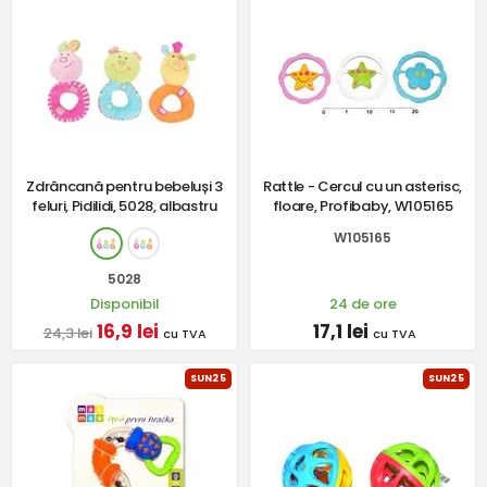
Zdrâncană pentru bebeluși 3
Rattle - Cercul cu un asterisc,
feluri, Pidilidi, 5028, albastru
floare, Profibaby, W105165
W105165
5028
Disponibil
24 de ore
16,9 lei
17,1 lei
24,3 lei
cu TVA
cu TVA
SUN25
SUN25