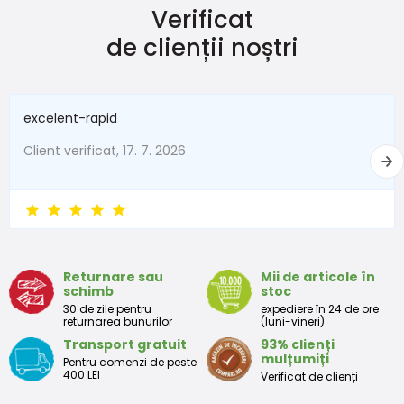
Verificat
de clienții noștri
excelent-rapid
Client verificat, 17. 7. 2026
Returnare sau
Mii de articole în
schimb
stoc
30 de zile pentru
expediere în 24 de ore
returnarea bunurilor
(luni-vineri)
Transport gratuit
93% clienți
mulțumiți
Pentru comenzi de peste
400 LEI
Verificat de clienți