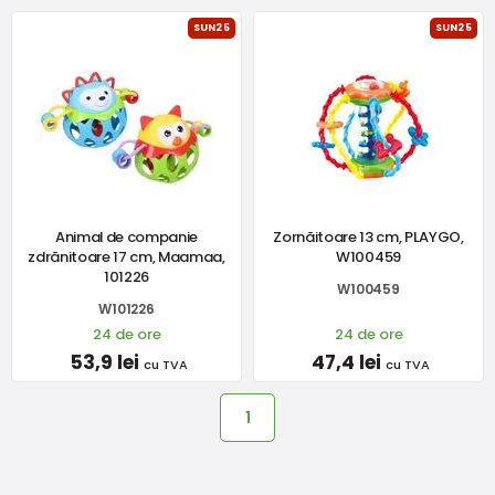
SUN25
SUN25
Animal de companie
Zornăitoare 13 cm, PLAYGO,
zdrănitoare 17 cm, Maamaa,
W100459
101226
W100459
W101226
24 de ore
24 de ore
53,9 lei
47,4 lei
cu TVA
cu TVA
1