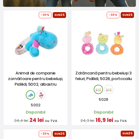
-30%
SUN25
-30%
SUN25
Animal de companie
Zdrâncană pentru bebeluși 3
zornăitoare pentru bebeluși,
feluri, Pidilidi, 5028, portocaliu
Pidilidi, 5002, albastru
5028
5002
Disponibil
Disponibil
24 lei
16,9 lei
34,4 lei
24,3 lei
cu TVA
cu TVA
SUN25
-30%
SUN25