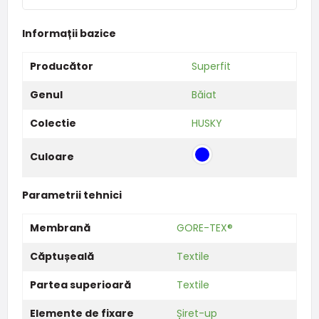
Informații bazice
Producător
Superfit
Genul
Băiat
Colectie
HUSKY
Culoare
Parametrii tehnici
Membrană
GORE-TEX®
Căptușeală
Textile
Partea superioară
Textile
Elemente de fixare
Șiret-up