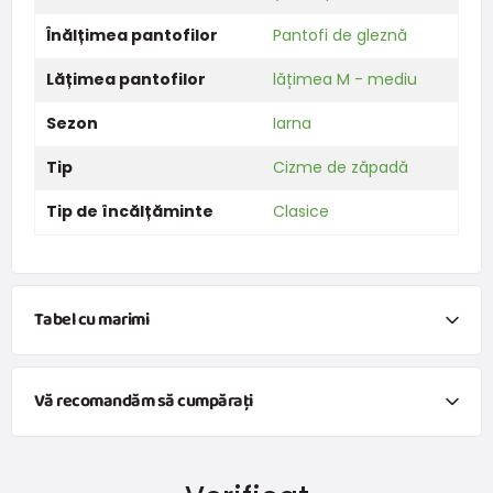
Înălțimea pantofilor
Pantofi de gleznă
Lățimea pantofilor
lățimea M - mediu
Sezon
Iarna
Tip
Cizme de zăpadă
Tip de încălțăminte
Clasice
Tabel cu marimi
Vreau să calculez mărimea pantofilor pe baza
măsurarea lungimii piciorului.
Vă recomandăm să cumpărați
Șosete vesele pentru fete FUNNY - Pachet 3 buc, Pidilidi, PD0134-01
49,5 lei