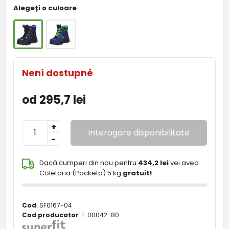
Alegeți o culoare
Není dostupné
od 295,7 lei
+
Interogare disponibilitate
-
Dacă cumperi din nou pentru
434,2 lei
vei avea
Coletăria (Packeta) 5 kg
gratuit!
Cod
:
SF0167-04
Cod producator
:
1-00042-80