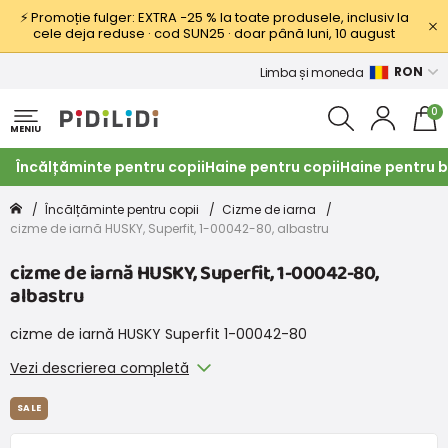
⚡ Promoție fulger: EXTRA −25 % la toate produsele, inclusiv la
cele deja reduse · cod SUN25 · doar până luni, 10 august
RON
Limba și moneda
0
MENIU
Încălțăminte pentru copii
Haine pentru copii
Haine pentru b
Încălțăminte pentru copii
Cizme de iarna
cizme de iarnă HUSKY, Superfit, 1-00042-80, albastru
cizme de iarnă HUSKY, Superfit, 1-00042-80,
albastru
cizme de iarnă HUSKY Superfit 1-00042-80
Vezi descrierea completă
SALE