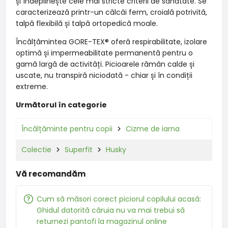
și îndeplinește cele mai stricte criterii de sănătate. Se
caracterizează printr-un călcâi ferm, croială potrivită,
talpă flexibilă și talpă ortopedică moale.
Încălțămintea GORE-TEX® oferă respirabilitate, izolare
optimă și impermeabilitate permanentă pentru o
gamă largă de activități. Picioarele rămân calde și
uscate, nu transpiră niciodată - chiar și în condiții
extreme.
Următorul în categorie
Încălțăminte pentru copii
Cizme de iarna
Colectie
Superfit
Husky
Vă recomandăm
Cum să măsori corect piciorul copilului acasă:
Ghidul datorită căruia nu va mai trebui să
returnezi pantofi la magazinul online