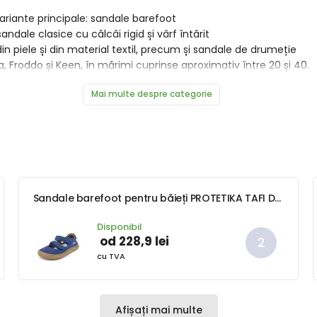
variante principale: sandale barefoot
andale clasice cu călcâi rigid și vârf întărit
in piele și din material textil, precum și sandale de drumeție
a, Froddo și Keen, în mărimi cuprinse aproximativ între 20 și 40.
Mai multe despre categorie
Sandale barefoot pentru băieți PROTETIKA TAFI DENIM
Disponibil
od 228,9 lei
cu TVA
Afișați mai multe