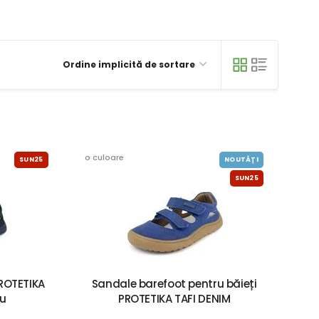
Ordine implicită de sortare
o culoare
SUN25
NOUTĂȚI
SUN25
PROTETIKA
Sandale barefoot pentru băieți
u
PROTETIKA TAFI DENIM