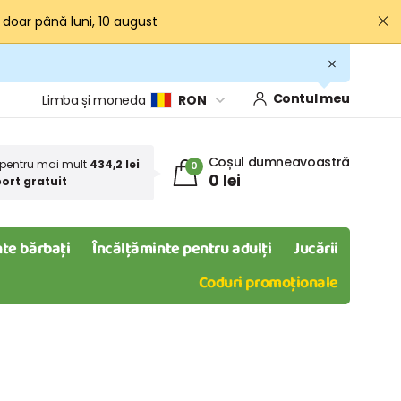
· doar până luni, 10 august
Contul meu
Limba și moneda
RON
Coșul dumneavoastră
pentru mai mult
434,2 lei
0
0 lei
ort gratuit
te bărbați
Încălțăminte pentru adulți
Jucării
Coduri promoționale