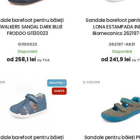
dale barefoot pentru băieți
Sandale barefoot pentr
WALKERS SANDAL DARK BLUE
LONA ESTAMPADA IN
FRODDO G1130023
Biomecanics 262197
G1130023
262197-A631
Disponibil
Disponibil
od 258,1 lei
od 241,9 lei
cu TVA
cu 
are
o culoare
NOUTĂȚI
SUN25
dale barefoot pentru băieți
Sandale pentru băieți 