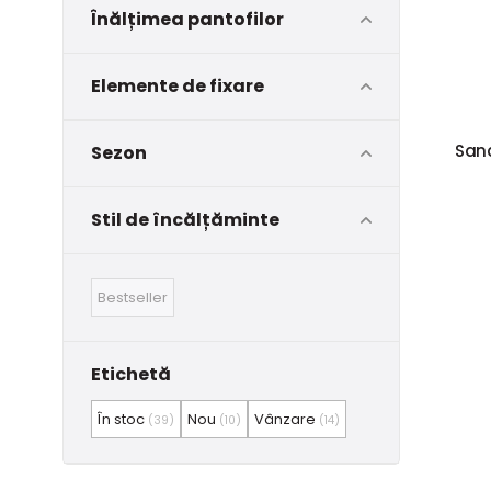
Înălțimea pantofilor
Elemente de fixare
Sand
Sezon
Stil de încălțăminte
Bestseller
Etichetă
În stoc
Nou
Vânzare
(39)
(10)
(14)