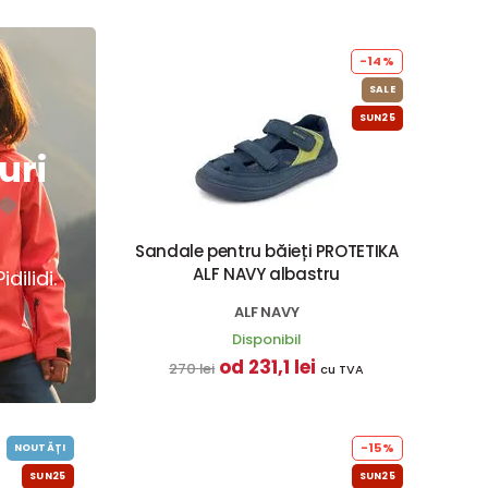
-14%
SALE
SUN25
uri
Sandale pentru băieți PROTETIKA
ALF NAVY albastru
dilidi.
ALF NAVY
Disponibil
od 231,1 lei
270 lei
cu TVA
-15%
NOUTĂȚI
SUN25
SUN25