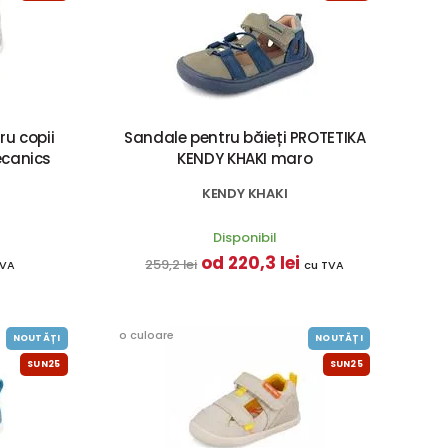
ru copii
Sandale pentru băieți PROTETIKA
canics
KENDY KHAKI maro
KENDY KHAKI
Disponibil
od 220,3 lei
259,2 lei
TVA
cu TVA
o culoare
NOUTĂȚI
NOUTĂȚI
SUN25
SUN25