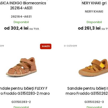
ASICA INDIGO Biomecanics
NERY KHAKI gri
262164-A631
NERY KHAKI
262164-A631
Disponibil
Disponibil
od 302,4 lei
od 261,3 lei
cu TVA
cu T
are
o culoare
SUN25
ndale pentru băieți FLEXY F
Sandale pentru băieți 
o Froddo G3150283-2 maro
maro Froddo G3150262
G3150283-2
G3150262-3
Disponibil
Disponibil