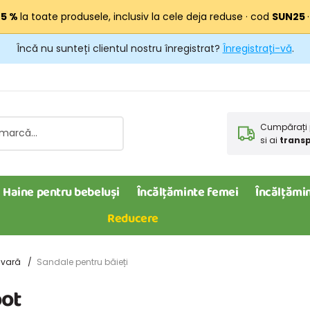
25 %
la toate produsele, inclusiv la cele deja reduse · cod
SUN25
Încă nu sunteți clientul nostru înregistrat?
Înregistrați-vă
.
Cumpărați 
si ai
transp
Haine pentru bebeluși
Încălțăminte femei
Încălțămin
Reducere
 vară
Sandale pentru băieți
oot