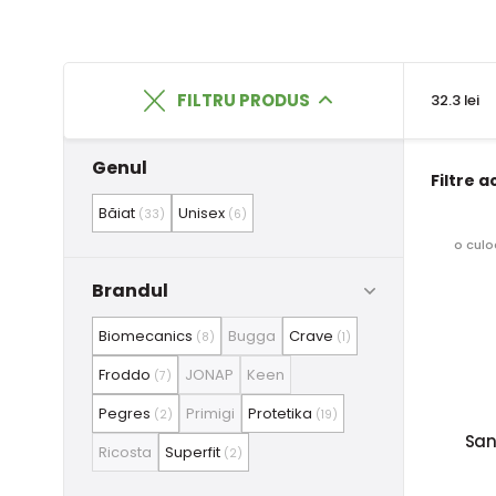
FILTRU PRODUS
32.3 lei
Genul
Filtre a
Băiat
Unisex
(33)
(6)
o culo
Brandul
Biomecanics
Bugga
Crave
(8)
(1)
Froddo
JONAP
Keen
(7)
Pegres
Primigi
Protetika
(2)
(19)
San
Ricosta
Superfit
(2)