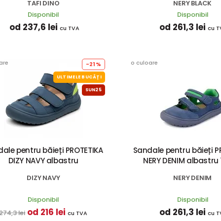
TAFI DINO
NERY BLACK
Disponibil
Disponibil
od 237,6 lei
od 261,3 lei
cu TVA
cu T
are
o culoare
-21%
ULTIMELE BUCĂȚI
SUN25
ale pentru băieți PROTETIKA
Sandale pentru băieți 
DIZY NAVY albastru
NERY DENIM albastru 
DIZY NAVY
NERY DENIM
Disponibil
Disponibil
od 216 lei
od 261,3 lei
274,3 lei
cu TVA
cu T