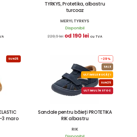
TYRKYS, Protetika, albastru
turcoaz
MERYL TYRKYS
Disponibil
od 190 lei
228,9 lei
VA
cu TVA
-29%
SUN25
SALE
ULTIMELE BUCĂȚI
SUN25
ULTIMUL ÎN STOC
ELASTIC
Sandale pentru băieți PROTETIKA
-3 maro
RIK albastru
RIK
Disponibil