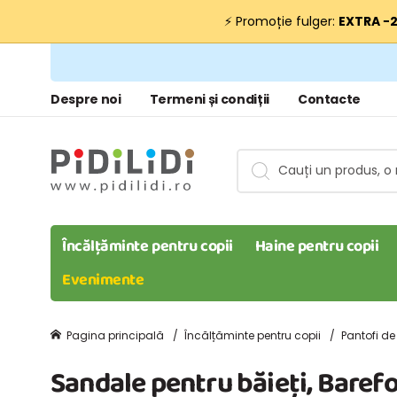
⚡ Promoție fulger:
EXTRA −
Despre noi
Termeni și condiții
Contacte
Încălțăminte pentru copii
Haine pentru copii
Evenimente
Pagina principală
Încălțăminte pentru copii
Pantofi de
Sandale pentru băieți, Baref