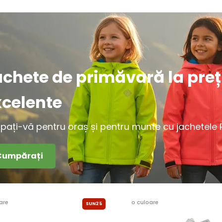
achete de primăvară la preț
xcelente
ipați-vă pentru oraș și pentru munte cu jachetele Pi
Cumpărați
are
o culoare
SUN25