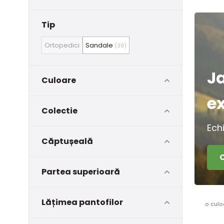
Tip
Ortopedici
Sandale
(39)
J
Culoare
e
Colectie
Ech
Căptușeală
Partea superioară
Lățimea pantofilor
o culo