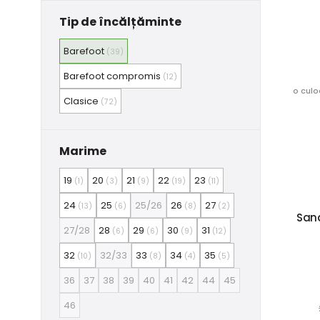
Tip de încălțăminte
Barefoot
(39)
Barefoot compromis
(12)
o culo
Clasice
(72)
Marime
19
20
21
22
23
(1)
(3)
(9)
(19)
(11)
24
25
25/26
26
27
(13)
(6)
(8)
(2)
Sand
27/28
28
29
30
31
(6)
(6)
(9)
(12)
32
32/33
33
34
35
(10)
(8)
(4)
(5)
36
37
38
39
40
41
42
44
45
46