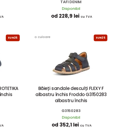
TAFI DENIM
Disponibil
od 228,9 lei
VA
cu TVA
o culoare
SUN25
SUN25
PROTETIKA
Băieți sandale desculți FLEXY F
închis
albastru închis Froddo G3150283
albastru închis
G3150283
Disponibil
od 352,1 lei
VA
cu TVA