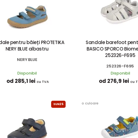
ale pentru băieți PROTETIKA
Sandale barefoot pent
NERY BLUE albastru
BASICO SPORCO Biome
252326-F695
NERY BLUE
252326-F695
Disponibil
Disponibil
od 285,1 lei
od 276,9 lei
cu TVA
cu 
o culoare
SUN25