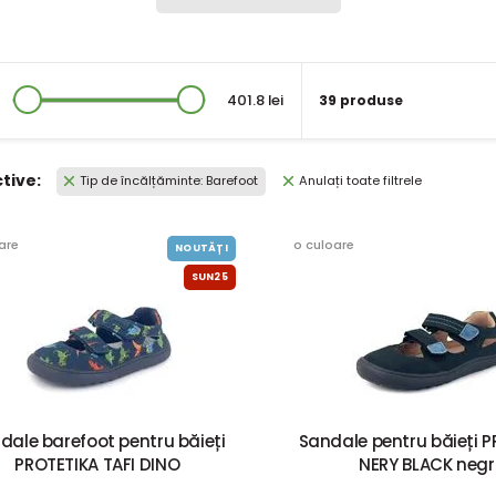
401.8 lei
39 produse
ctive:
Tip de încălțăminte: Barefoot
Anulați toate filtrele
are
o culoare
NOUTĂȚI
SUN25
dale barefoot pentru băieți
Sandale pentru băieți 
PROTETIKA TAFI DINO
NERY BLACK negr