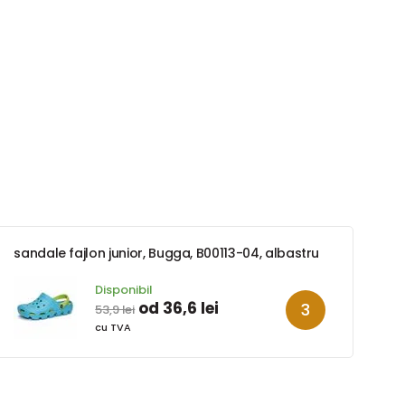
sandale fajlon junior, Bugga, B00113-04, albastru
Disponibil
od 36,6 lei
53,9 lei
cu TVA