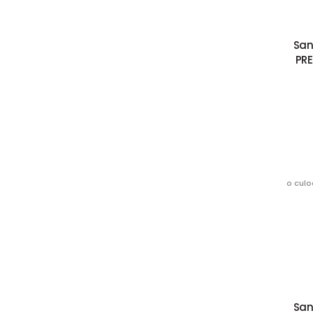
San
PRE
o culo
San