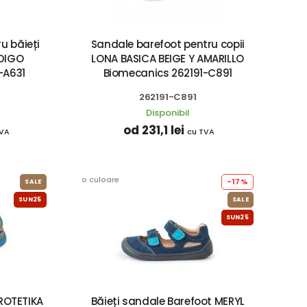
u băieți
Sandale barefoot pentru copii
DIGO
LONA BASICA BEIGE Y AMARILLO
-A631
Biomecanics 262191-C891
262191-C891
Disponibil
od 231,1 lei
TVA
cu TVA
o culoare
-17%
SALE
SUN25
SALE
SUN25
PROTETIKA
Băieți sandale Barefoot MERYL