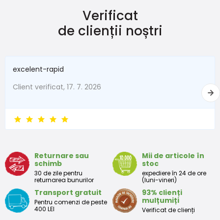
Verificat
Dimensiune
Vârsta
Înălțime (cm)
de clienții noștri
50
0-1 lună
do 50
56
1-2 lună
51 - 56
excelent-rapid
62
2-3 lună
57 - 62
Client verificat, 17. 7. 2026
68
4-6 lună
63 - 68
74
6-9 lună
69 - 74
80
9-12 lună
75 - 80
Returnare sau
Mii de articole în
86
12-18 lună
81 - 86
schimb
stoc
30 de zile pentru
expediere în 24 de ore
92
18-24 lună
87 - 92
returnarea bunurilor
(luni-vineri)
Transport gratuit
93% clienți
98
2-3 ani
93 - 98
mulțumiți
Pentru comenzi de peste
400 LEI
Verificat de clienți
104
3-4 ani
99 - 104