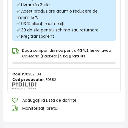
✅ Livrare în 3 zile
✅ Acest produs are acum o reducere de
minim 15 %
✅ 93 % clienți mulțumiți
✅ 30 de zile pentru schimb sau returnare
✅ Preț transparent
Dacă cumperi din nou pentru
434,2 lei
vei avea
Coletăria (Packeta) 5 kg
gratuit!
Cod
:
PD0382-04
Cod producator
:
PD382
Adăugați la Lista de dorințe
Monitorizați prețul