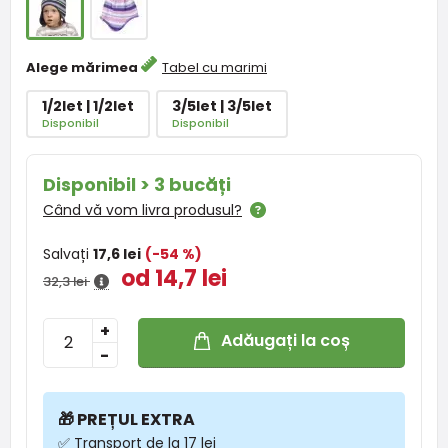
Alege mărimea
Tabel cu marimi
1/2let | 1/2let
3/5let | 3/5let
Disponibil
Disponibil
Disponibil > 3 bucăți
Când vă vom livra produsul?
Salvați
17,6 lei
(-54 %)
od 14,7 lei
32,3 lei
+
Adăugați la coș
-
🎁 PREȚUL EXTRA
✅ Transport de la 17 lei