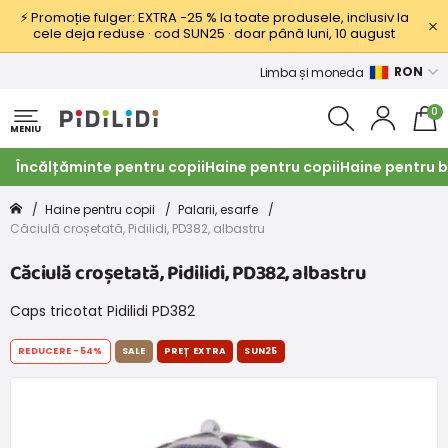
⚡ Promoție fulger: EXTRA −25 % la toate produsele, inclusiv la
cele deja reduse · cod SUN25 · doar până luni, 10 august
RON
Limba și moneda
0
MENIU
Încălțăminte pentru copii
Haine pentru copii
Haine pentru b
Haine pentru copii
Palarii, esarfe
Căciulă croșetată, Pidilidi, PD382, albastru
Căciulă croșetată, Pidilidi, PD382, albastru
Caps tricotat Pidilidi PD382
REDUCERE
-54%
SALE
PREȚ EXTRA
SUN25