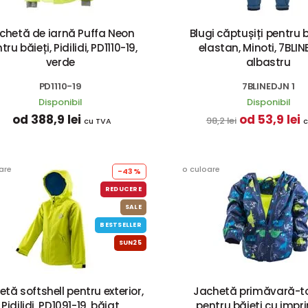
chetă de iarnă Puffa Neon
Blugi căptușiți pentru b
tru băieți, Pidilidi, PD1110-19,
elastan, Minoti, 7BLIN
verde
albastru
PD1110-19
7BLINEDJN 1
Disponibil
Disponibil
od 388,9 lei
od 53,9 lei
98,2 lei
cu TVA
c
are
o culoare
-43%
REDUCERE
SALE
BESTSELLER
SUN25
etă softshell pentru exterior,
Jachetă primăvară-
Pidilidi, PD1091-19, băiat
pentru băieți cu impr