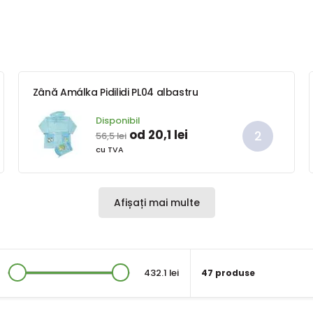
Zână Amálka Pidilidi PL04 albastru
Disponibil
od 20,1 lei
56,5 lei
cu TVA
Afișați mai multe
432.1 lei
47 produse