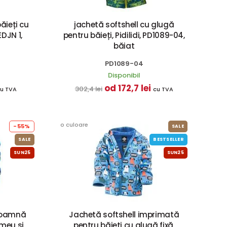
ăieți cu
jachetă softshell cu glugă
EDJN 1,
pentru băieți, Pidilidi, PD1089-04,
băiat
PD1089-04
Disponibil
od 172,7 lei
302,4 lei
u TVA
cu TVA
o culoare
-55%
SALE
SALE
BESTSELLER
SUN25
SUN25
toamnă
Jachetă softshell imprimată
imeu și
pentru băieți cu glugă fixă,