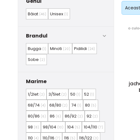
Genul
Această
Băiat
Unisex
(46)
(1)
o culo
Brandul
Bugga
Minoti
Pidilidi
(1)
(20)
(24)
Sobe
(2)
Marime
jach
1/2let
3/5let
50
52
(2)
(2)
(1)
(1)
68/74
68/80
74
80
(4)
(2)
(1)
(5)
80/86
86
86/92
92
(6)
(6)
(2)
(2)
98
98/104
104
104/110
(8)
(10)
(5)
(7)
110
110/116
116
116/122
(4)
(7)
(5)
(3)