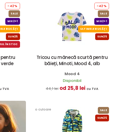
-42%
-42%
SALE
SALE
MIX2+1
MIX2+1
ELE BUCĂȚI
ULTIMELE BUCĂȚI
SUN25
SUN25
MUL ÎN STOC
 pentru
Tricou cu mânecă scurtă pentru
, verde
băieți, Minoti, Mood 4, alb
Mood 4
Disponibil
od 25,8 lei
44,1 lei
u TVA
cu TVA
o culoare
SALE
SUN25