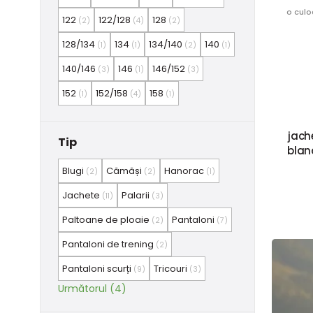
o culo
122
122/128
128
(2)
(4)
(2)
128/134
134
134/140
140
(1)
(1)
(2)
(1)
140/146
146
146/152
(3)
(1)
(3)
152
152/158
158
(1)
(4)
(1)
jach
Tip
blană
Blugi
Cămăși
Hanorac
(2)
(2)
(1)
Jachete
Palarii
(11)
(3)
Paltoane de ploaie
Pantaloni
(2)
(7)
Pantaloni de trening
(2)
Pantaloni scurți
Tricouri
(9)
(3)
Următorul (4)