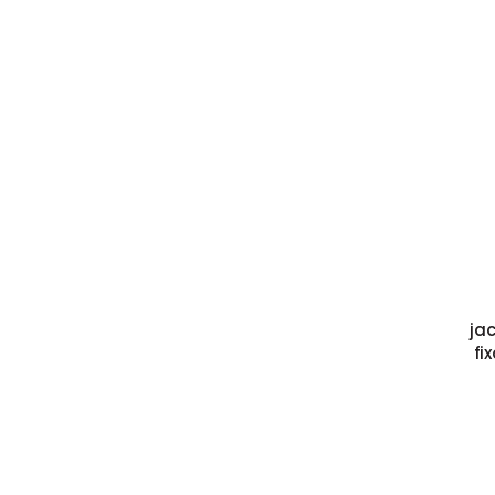
jac
fi