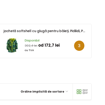
jachetă softshell cu glugă pentru băieți, Pidilidi, PD1089-04, băiat
Disponibil
od 172,7 lei
302,4 lei
cu TVA
Ordine implicită de sortare