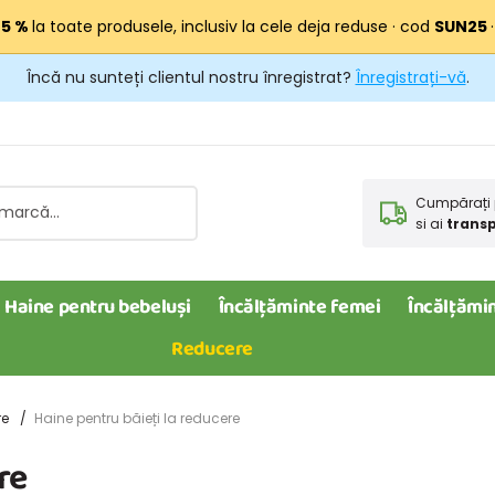
25 %
la toate produsele, inclusiv la cele deja reduse · cod
SUN25
Încă nu sunteți clientul nostru înregistrat?
Înregistrați-vă
.
Cumpărați 
si ai
transp
Haine pentru bebeluși
Încălțăminte femei
Încălțămin
Reducere
re
Haine pentru băieți la reducere
re