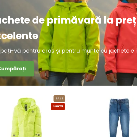
achete de primăvară la preț
xcelente
ipați-vă pentru oraș și pentru munte cu jachetele Pi
Cumpărați
SALE
SUN25