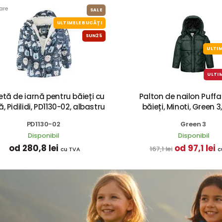
are
SALE
ULTIMELE BUCĂȚI
SUN25
ULTIM
ULTI
etă de iarnă pentru băieți cu
Palton de nailon Puffa
, Pidilidi, PD1130-02, albastru
băieți, Minoti, Green 3
PD1130-02
Green 3
Disponibil
Disponibil
od 280,8 lei
od 97,1 lei
167,1 lei
cu TVA
c