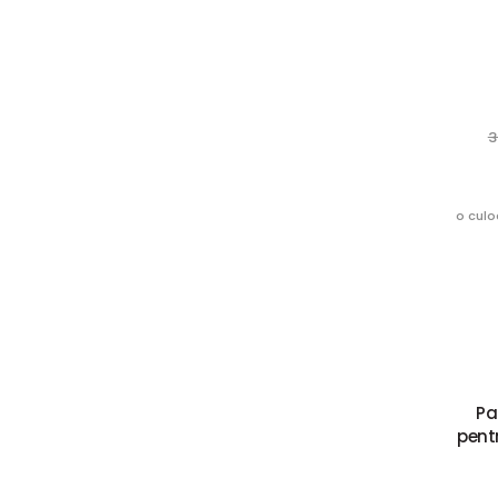
3
o culo
Pa
pentr