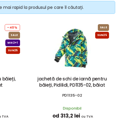
 mai rapid la produsul pe care îl căutați.
-40%
SALE
SALE
SUN25
MIX2+1
SUN25
 băieți,
jachetă de schi de iarnă pentru
at
băieți, Pidilidi, PD1135-02, băiat
PD1135-02
Disponibil
od 313,2 lei
u TVA
cu TVA