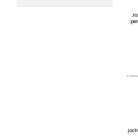
Ja
pen
o culo
jach