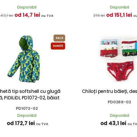
Disponibil
Disponibil
od 14,7 lei
od 151,1 lei
43,1 lei
216 lei
cu TVA
c
SALE
SUN25
hetă tip softshell cu glugă
Chiloți pentru băieți, de
xă, PiDiLiDi, PD1072-02, băiat
PD0269-02
PD1072-02
Disponibil
Disponibil
od 172,7 lei
od 43,1 lei
cu TVA
cu T