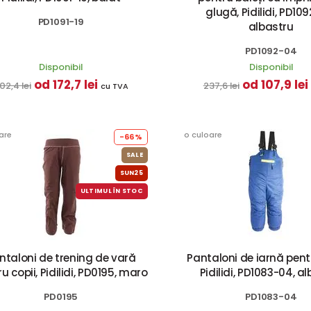
glugă, Pidilidi, PD10
PD1091-19
albastru
PD1092-04
Disponibil
Disponibil
od 172,7 lei
od 107,9 lei
02,4 lei
237,6 lei
cu TVA
are
o culoare
-66%
SALE
SUN25
ULTIMUL ÎN STOC
ntaloni de trening de vară
Pantaloni de iarnă pentr
u copii, Pidilidi, PD0195, maro
Pidilidi, PD1083-04, a
PD0195
PD1083-04