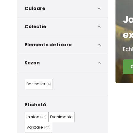
Culoare
J
Colectie
e
Elemente de fixare
Ech
Sezon
Bestseller
(4)
Etichetă
În stoc
Evenimente
(47)
Vânzare
(47)