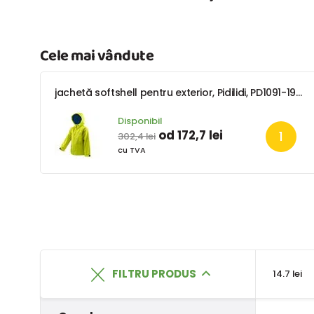
Cele mai vândute
jachetă softshell pentru exterior, Pidilidi, PD1091-19, băiat
Disponibil
od 172,7 lei
302,4 lei
cu TVA
FILTRU PRODUS
14.7 lei