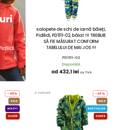
uri
salopete de schi de iarnă băieți,
Pidilidi, PD1111-02, băiat !!! TREBUIE
SĂ FIE MĂSURAT CONFORM
dilidi.
TABELULUI DE MAI JOS !!!
PD1111-02
Disponibil
od 432,1 lei
cu TVA
o culoare
-45%
-43%
SALE
SALE
MIX2+1
BESTSELLER
SUN25
SUN25