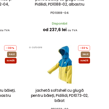
92-04,
Pidilidi, PD1088-02, albastru
PD1088-04
Disponibil
od 237,6 lei
cu TVA
cu TVA
o culoare
-30%
-33%
SALE
SALE
SUN25
SUN25
u băieți,
jachetă softshell cu glugă
lbastru
pentru băieți, Pidilidi, PD1073-02,
băiat