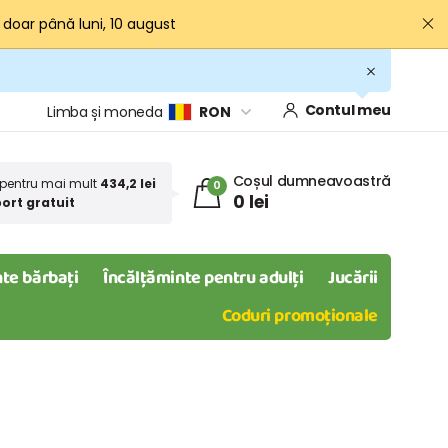
· doar până luni, 10 august
Contul meu
Limba și moneda
RON
Coșul dumneavoastră
pentru mai mult
434,2 lei
0
0 lei
ort gratuit
te bărbați
Încălțăminte pentru adulți
Jucării
Coduri promoționale