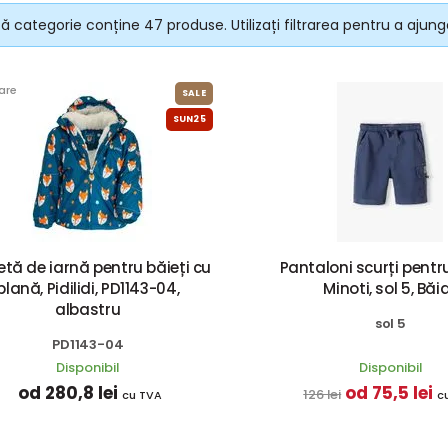
 categorie conține 47 produse. Utilizați filtrarea pentru a ajunge
are
SALE
SUN25
etă de iarnă pentru băieți cu
Pantaloni scurți pentru
blană, Pidilidi, PD1143-04,
Minoti, sol 5, Băi
albastru
sol 5
PD1143-04
Disponibil
Disponibil
od 280,8 lei
od 75,5 lei
126 lei
cu TVA
c