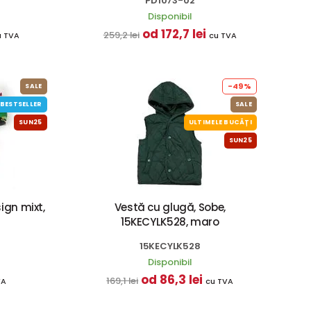
PD1073-02
Disponibil
od 172,7 lei
259,2 lei
u TVA
cu TVA
-49%
SALE
BESTSELLER
SALE
SUN25
ULTIMELE BUCĂȚI
SUN25
sign mixt,
Vestă cu glugă, Sobe,
15KECYLK528, maro
15KECYLK528
Disponibil
od 86,3 lei
169,1 lei
VA
cu TVA