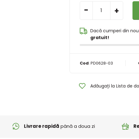
-
+
Dacă cumperi din nou
gratuit!
Cod
:
PD0628-03
Adăugați la Lista de do
Livrare rapidă
până a doua zi
Re