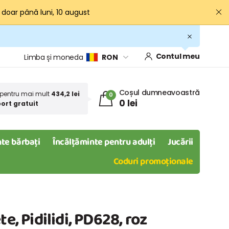
· doar până luni, 10 august
Contul meu
Limba și moneda
RON
Coșul dumneavoastră
pentru mai mult
434,2 lei
0
0 lei
ort gratuit
te bărbați
Încălțăminte pentru adulți
Jucării
Coduri promoționale
te, Pidilidi, PD628, roz