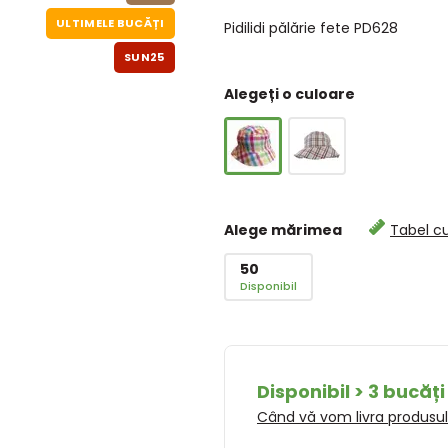
ULTIMELE BUCĂȚI
Pidilidi pălărie fete PD628
SUN25
Alegeți o culoare
Alege mărimea
Tabel c
50
Disponibil
Disponibil > 3 bucăți
Când vă vom livra produsu