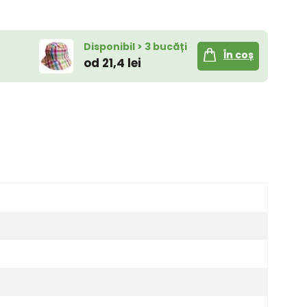
Disponibil > 3 bucăți
În coș
od 21,4 lei