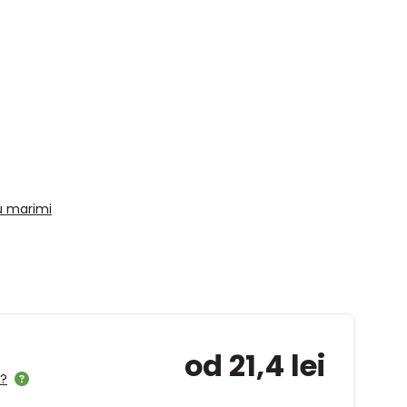
u marimi
od 21,4 lei
l?