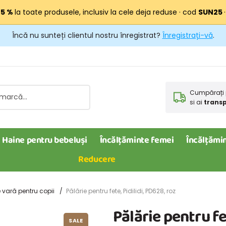
25 %
la toate produsele, inclusiv la cele deja reduse · cod
SUN25
Încă nu sunteți clientul nostru înregistrat?
Înregistrați-vă
.
Cumpărați 
si ai
transp
Haine pentru bebeluși
Încălțăminte femei
Încălțămin
Reducere
e vară pentru copii
Pălărie pentru fete, Pidilidi, PD628, roz
Pălărie pentru fe
SALE