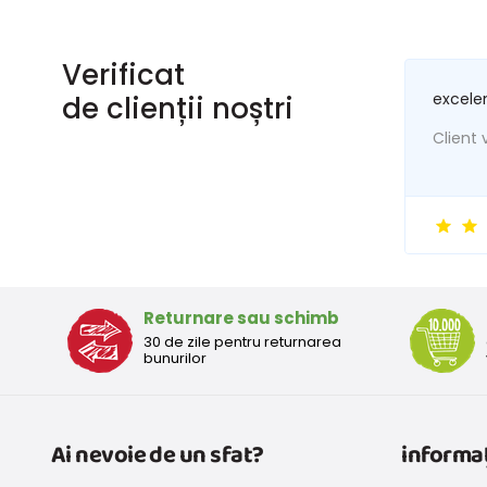
Verificat
excele
de clienții noștri
Client v
Returnare sau schimb
30 de zile pentru returnarea
bunurilor
Ai nevoie de un sfat?
informaț