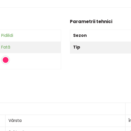
Parametrii tehnici
Pidilidi
Sezon
Fată
Tip
Vârsta
Î