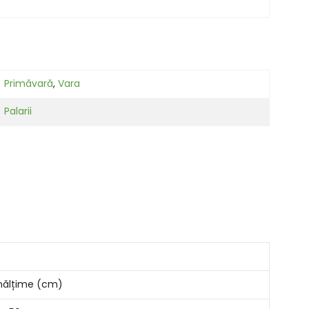
Primăvară
,
Vara
Palarii
nălțime (cm)