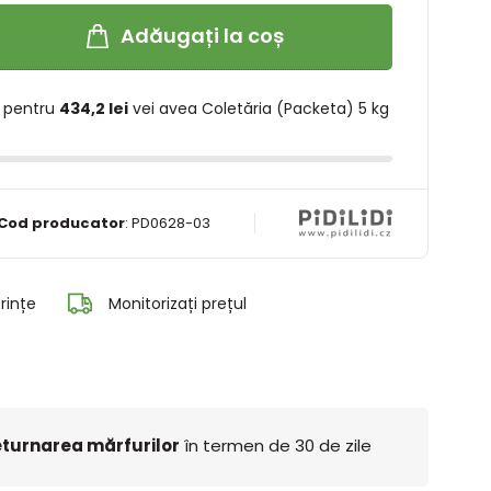
Adăugați la coș
 pentru
434,2 lei
vei avea Coletăria (Packeta) 5 kg
Cod producator
:
PD0628-03
rințe
Monitorizați prețul
turnarea mărfurilor
în termen de 30 de zile