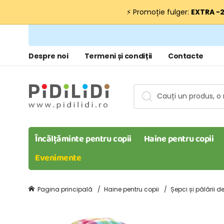
⚡ Promoție fulger:
EXTRA −
Despre noi
Termeni și condiții
Contacte
Încălțăminte pentru copii
Haine pentru copii
Evenimente
Pagina principală
Haine pentru copii
Șepci și pălării d