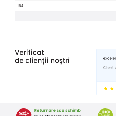
164
Verificat
excele
de clienții noștri
Client v
Returnare sau schimb