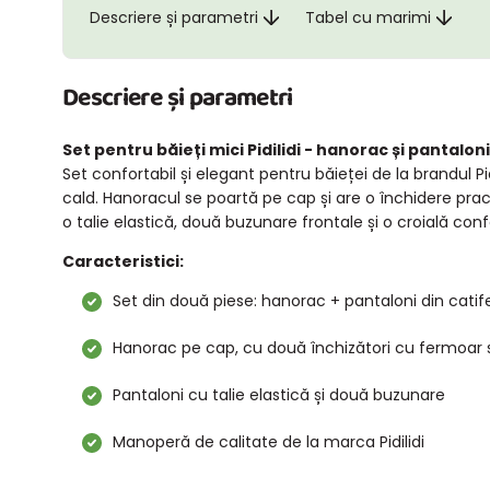
Descriere și parametri
Tabel cu marimi
Descriere și parametri
Set pentru băieți mici Pidilidi - hanorac și pantalon
Set confortabil și elegant pentru băieței de la brandul P
cald. Hanoracul se poartă pe cap și are o închidere prac
o talie elastică, două buzunare frontale și o croială con
Caracteristici:
Set din două piese: hanorac + pantaloni din catif
Hanorac pe cap, cu două închizători cu fermoar 
Pantaloni cu talie elastică și două buzunare
Manoperă de calitate de la marca Pidilidi