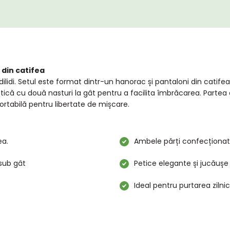
i din catifea
idilidi. Setul este format dintr-un hanorac și pantaloni din cati
tică cu două nasturi la gât pentru a facilita îmbrăcarea. Partea
fortabilă pentru libertate de mișcare.
ea.
Ambele părți confecționate
sub gât
Petice elegante și jucăușe
Ideal pentru purtarea zilnic