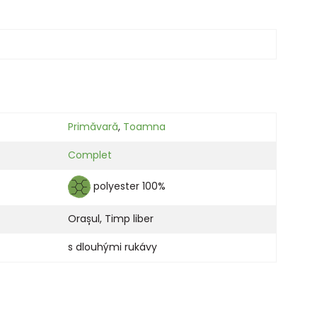
Primăvară
,
Toamna
Complet
polyester 100%
Orașul
,
Timp liber
s dlouhými rukávy