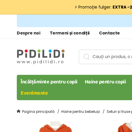
⚡ Promoție fulger:
EXTRA −
Despre noi
Termeni și condiții
Contacte
Încălțăminte pentru copii
Haine pentru copii
Evenimente
Pagina principală
Haine pentru bebeluși
Seturi și truse