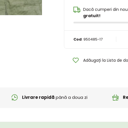
Dacă cumperi din nou
gratuit!
Cod
:
950485-17
Adăugați la Lista de do
Livrare rapidă
până a doua zi
Re