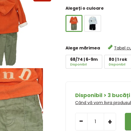
Alegeți o culoare
Alege mărimea
Tabel c
68/74 | 6-9m
80 | 1 rok
Disponibil
Disponibil
Disponibil > 3 bucăți
Când vă vom livra produsu
-
+