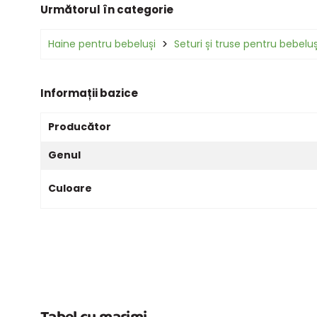
Următorul în categorie
Haine pentru bebeluși
Seturi și truse pentru bebeluș
Informații bazice
Producător
Genul
Culoare