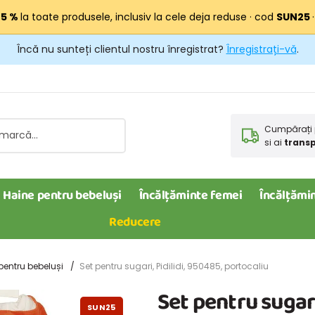
25 %
la toate produsele, inclusiv la cele deja reduse · cod
SUN25
Încă nu sunteți clientul nostru înregistrat?
Înregistrați-vă
.
Cumpărați 
si ai
transp
Haine pentru bebeluși
Încălțăminte femei
Încălțămin
Reducere
 pentru bebeluși
Set pentru sugari, Pidilidi, 950485, portocaliu
Set pentru sugari
SUN25