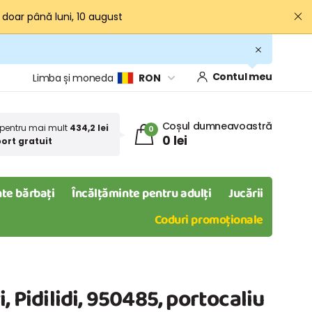
· doar până luni, 10 august
Contul meu
Limba și moneda
RON
Coșul dumneavoastră
pentru mai mult
434,2 lei
0
0 lei
ort gratuit
te bărbați
Încălțăminte pentru adulți
Jucării
Coduri promoționale
, Pidilidi, 950485, portocaliu