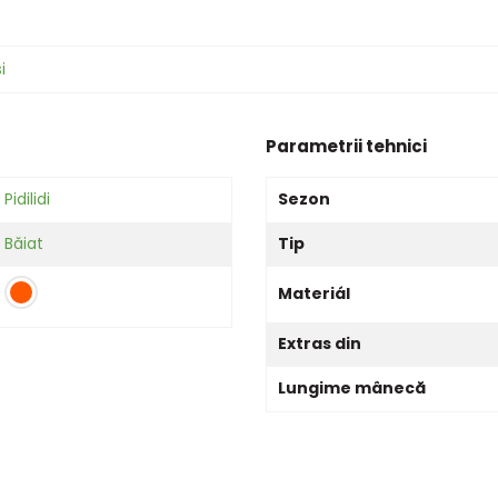
i
Parametrii tehnici
Pidilidi
Sezon
Băiat
Tip
Materiál
Extras din
Lungime mânecă