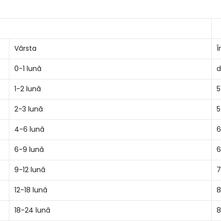
Vârsta
Î
0-1 lună
d
1-2 lună
5
2-3 lună
5
4-6 lună
6
6-9 lună
6
9-12 lună
7
12-18 lună
8
18-24 lună
8