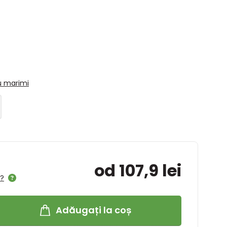
u marimi
od 107,9 lei
l?
Adăugați la coș