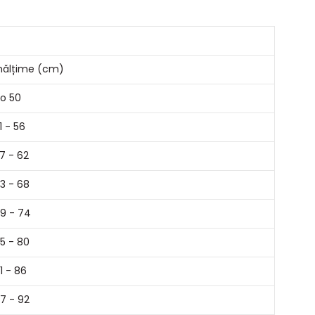
nălțime (cm)
o 50
1 - 56
7 - 62
3 - 68
9 - 74
5 - 80
1 - 86
7 - 92