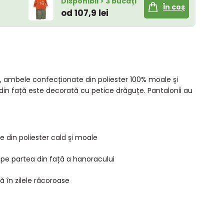
Disponibil > 3 bucăți
În coș
od 107,9 lei
fea, ambele confecționate din poliester 100% moale și
 din față este decorată cu petice drăguțe. Pantalonii au
 din poliester cald și moale
 pe partea din față a hanoracului
ă în zilele răcoroase