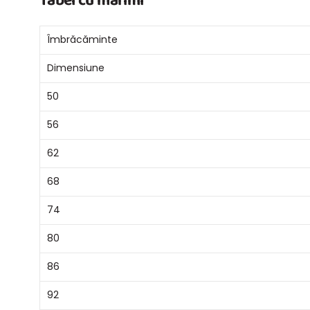
Tabel cu marimi
Îmbrăcăminte
Dimensiune
50
56
62
68
74
80
86
92