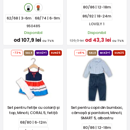
80/86 | 12-18m
86/92 | 18-24m
62/68 | 3-6m
68/74 | 6-9m
LOVELY 1
950485
Disponibil
Disponibil
od 107,9 lei
od 43,3 lei
126,9 lei
cu TVA
cu TVA
-73%
SALE
MIX2+1
SUN25
-48%
SALE
MIX2+1
SUN25
Set pentru fetițe cu colanți și
Set pentru copii din bumbac,
top, Minoti, CORAL 5, fetiță
cămașă și pantaloni, Minoti,
SMART 5, albastru
68/80 | 6-12m
80/86 | 12-18m