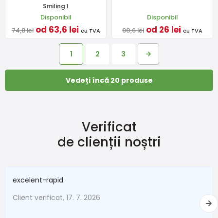
Smiling 1
Disponibil
Disponibil
od 63,6 lei
od 26 lei
74,8 lei
90,6 lei
cu TVA
cu TVA
1
2
3
Vedeți încă 20 produse
Verificat
de clienții noștri
excelent-rapid
Client verificat, 17. 7. 2026