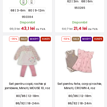
62 | 3m
68 | 6m
950265
68 | 3-6m
80 | 9-12m
950384
Disponibil
Disponibil
43,1 lei
21,4 lei
86,3 lei
64,7 lei
cu TVA
cu TVA
-36%
SALE
MIX2+1
SUN25
-53%
SALE
MIX2+1
SUN25
Set pentru copii, rochie și
Set pentru fete, corp și rochie,
jambiere, Minoti, MOUSE 10, roz
Minoti, CROWN 4, roz
80/86 | 12-18m
80/86 | 12-18m
86/92 | 18-24m
86/92 | 18-24m