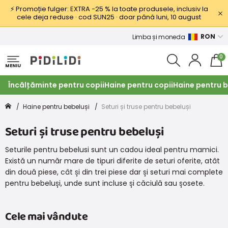
⚡ Promoție fulger: EXTRA −25 % la toate produsele, inclusiv la
cele deja reduse · cod SUN25 · doar până luni, 10 august
RON
Limba și moneda
0
MENIU
Încălțăminte pentru copii
Haine pentru copii
Haine pentru b
Haine pentru bebeluși
Seturi și truse pentru bebeluși
Seturi și truse pentru bebeluși
Seturile pentru bebelusi sunt un cadou ideal pentru mamici.
Există un număr mare de tipuri diferite de seturi oferite, atât
din două piese, cât și din trei piese dar și seturi mai complete
pentru bebeluși, unde sunt incluse și căciulă sau șosete.
Cele mai vândute