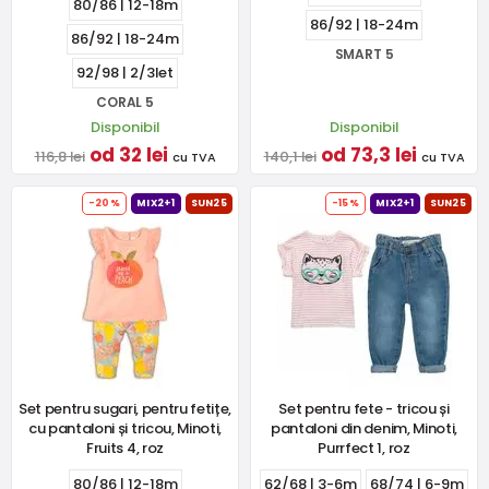
80/86 | 12-18m
86/92 | 18-24m
86/92 | 18-24m
SMART 5
92/98 | 2/3let
CORAL 5
Disponibil
Disponibil
od 32 lei
od 73,3 lei
116,8 lei
140,1 lei
cu TVA
cu TVA
-20%
MIX2+1
SUN25
-15%
MIX2+1
SUN25
Set pentru sugari, pentru fetițe,
Set pentru fete - tricou și
cu pantaloni și tricou, Minoti,
pantaloni din denim, Minoti,
Fruits 4, roz
Purrfect 1, roz
80/86 | 12-18m
62/68 | 3-6m
68/74 | 6-9m