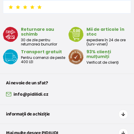
Returnare sau
Mii de articole în
schimb
stoc
30 de zile pentru
expediere în 24 de ore
returnarea bunurilor
(luni-vineri)
Transport gratuit
93% clienți
mulțumiți
Pentru comenzi de peste
400 LEI
Verificat de clienți
Ai nevoie de un sfat?
info@pidilidi.cz
informații de achiziție
Cum să cumpărați
Mai multe despre PIDILIDI