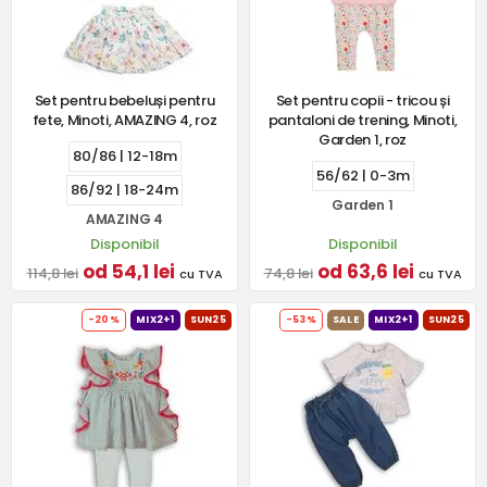
Set pentru bebeluși pentru
Set pentru copii - tricou și
fete, Minoti, AMAZING 4, roz
pantaloni de trening, Minoti,
Garden 1, roz
80/86 | 12-18m
56/62 | 0-3m
86/92 | 18-24m
Garden 1
AMAZING 4
Disponibil
Disponibil
od 54,1 lei
od 63,6 lei
114,8 lei
74,8 lei
cu TVA
cu TVA
-20%
MIX2+1
SUN25
-53%
SALE
MIX2+1
SUN25