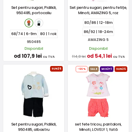
Set pentru sugari, Pidilidi,
Set pentru sugari, pentru fetițe,
950485, portocaliu
Minoti, AMAZING 5, roz
80/86 | 12-18m
86/92 | 18-24m
68/74 | 6-9m
80 | 1 rok
AMAZING 5
950485
Disponibil
Disponibil
od 107,9 lei
od 54,1 lei
114,8 lei
cu TVA
cu TVA
SUN25
-66%
SALE
MIX2+1
SUN25
Set pentru sugari, Pidilidi,
set fete tricou, pantaloni,
950485, albastru
Minoti, LOVELY 1, fată