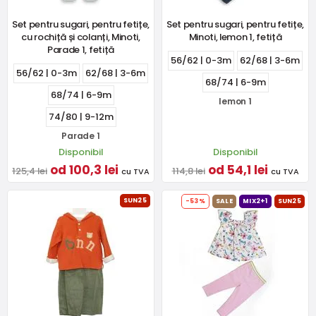
Set pentru sugari, pentru fetițe,
Set pentru sugari, pentru fetițe,
cu rochiță și colanți, Minoti,
Minoti, lemon 1, fetiță
Parade 1, fetiță
56/62 | 0-3m
62/68 | 3-6m
56/62 | 0-3m
62/68 | 3-6m
68/74 | 6-9m
68/74 | 6-9m
lemon 1
74/80 | 9-12m
Parade 1
Disponibil
Disponibil
od 100,3 lei
od 54,1 lei
125,4 lei
114,8 lei
cu TVA
cu TVA
SUN25
-53%
SALE
MIX2+1
SUN25