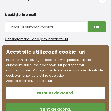
Transport și plată
Graficul de dimensiuni pentru îmbrăcăminte
Contacte
Noutăți prin e-mail
Retururi și reclamații
Despre noi
Schimb sau returnare gratuită
Blog
OK
Procedura de reclamații
En-gros PiDiLiDi
Condiții de promovare și coduri de reducere
Program de afiliere
Consimțământul de a primi newsletter-ul
Colectarea bunurilor
Acest site utilizează cookie-uri
facebook
instagram
În conformitate cu legea, acest site web plasează fișiere,
cunoscute sub numele de cookie-uri, pe dispozitivul
dumneavoastră. Vă rugăm să fiți de acord să vă setați setările
cookie-urilor pentru a utiliza acest site.
Acest site utilizează cookie-uri
Nu sunt de acord.
Sunt de acord.