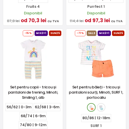
Fruits 4
Purrfect 1
Disponibil
Disponibil
od 70,3 lei
od 97,3 lei
87,8 lei
114,4 lei
cu TVA
cu TVA
-15%
MIX2+1
SUN25
-71%
SALE
MIX2+1
SUN25
Set pentru copii - tricou și
Set pentru băieți - tricou și
pantaloni de trening, Minoti,
pantaloni scurți, Minoti, SURF 1,
Smiling 1, alb
portocaliu
56/62 | 0-3m
62/68 | 3-6m
68/74 | 6-9m
80/86 | 12-18m
74/80 | 9-12m
SURF 1