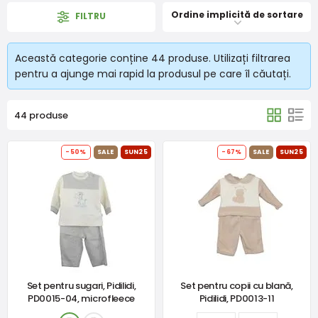
Ordine implicită de sortare
FILTRU
Această categorie conține 44 produse. Utilizați filtrarea
pentru a ajunge mai rapid la produsul pe care îl căutați.
44 produse
-50%
SALE
SUN25
-67%
SALE
SUN25
Set pentru sugari, Pidilidi,
Set pentru copii cu blană,
PD0015-04, microfleece
Pidilidi, PD0013-11