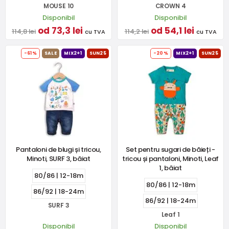
MOUSE 10
CROWN 4
Disponibil
Disponibil
od 73,3 lei
od 54,1 lei
114,8 lei
114,2 lei
cu TVA
cu TVA
-61%
SALE
MIX2+1
SUN25
-20%
MIX2+1
SUN25
Pantaloni de blugi și tricou,
Set pentru sugari de băieți -
Minoti, SURF 3, băiat
tricou și pantaloni, Minoti, Leaf
1, băiat
80/86 | 12-18m
80/86 | 12-18m
86/92 | 18-24m
86/92 | 18-24m
SURF 3
Leaf 1
Disponibil
Disponibil