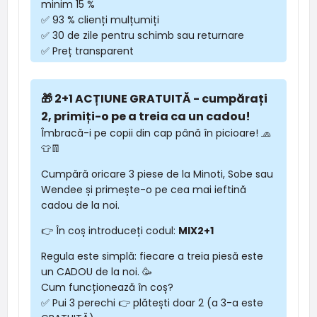
minim 15 %
✅ 93 % clienți mulțumiți
✅ 30 de zile pentru schimb sau returnare
✅ Preț transparent
🎁 2+1 ACȚIUNE GRATUITĂ - cumpărați
2, primiți-o pe a treia ca un cadou!
Îmbracă-i pe copii din cap până în picioare! 🧢
👕👖
Cumpără oricare 3 piese de la Minoti, Sobe sau
Wendee și primește-o pe cea mai ieftină
cadou de la noi.
👉 În coș introduceți codul:
MIX2+1
Regula este simplă: fiecare a treia piesă este
un CADOU de la noi. 🥳
Cum funcționează în coș?
✅ Pui 3 perechi 👉 plătești doar 2 (a 3-a este