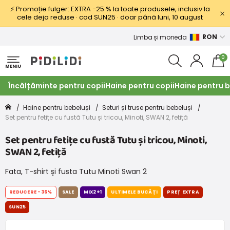
⚡ Promoție fulger: EXTRA −25 % la toate produsele, inclusiv la
cele deja reduse · cod SUN25 · doar până luni, 10 august
RON
Limba și moneda
0
MENIU
Încălțăminte pentru copii
Haine pentru copii
Haine pentru b
Haine pentru bebeluși
Seturi și truse pentru bebeluși
Set pentru fetițe cu fustă Tutu și tricou, Minoti, SWAN 2, fetiță
Set pentru fetițe cu fustă Tutu și tricou, Minoti,
SWAN 2, fetiță
Fata, T-shirt și fusta Tutu Minoti Swan 2
REDUCERE
-36%
SALE
MIX2+1
ULTIMELE BUCĂȚI
PREȚ EXTRA
SUN25