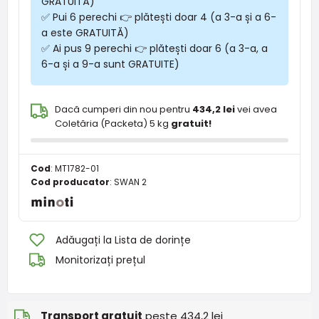
GRATUITĂ)
✅ Pui 6 perechi 👉 plătești doar 4 (a 3-a și a 6-
a este GRATUITĂ)
✅ Ai pus 9 perechi 👉 plătești doar 6 (a 3-a, a
6-a și a 9-a sunt GRATUITE)
Dacă cumperi din nou pentru
434,2 lei
vei avea
Coletăria (Packeta) 5 kg
gratuit!
Cod
:
MT1782-01
Cod producator
:
SWAN 2
Adăugați la Lista de dorințe
Monitorizați prețul
Transport gratuit
peste 434,2 lei