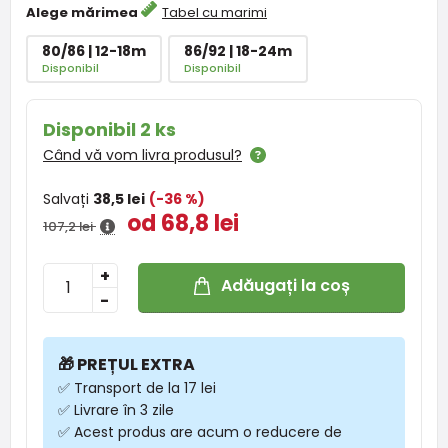
Alege mărimea
Tabel cu marimi
80/86 | 12-18m
86/92 | 18-24m
Disponibil
Disponibil
Disponibil 2 ks
Când vă vom livra produsul?
Salvați
38,5 lei
(-36 %)
od 68,8 lei
107,2 lei
+
Adăugați la coș
-
🎁 PREȚUL EXTRA
✅ Transport de la 17 lei
✅ Livrare în 3 zile
✅ Acest produs are acum o reducere de