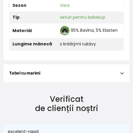
Sezon
Vara
Tip
seturi pentru bebeluși
95% Bavlna, 5% Elasten
Materiál
Lungime mânecă
s krátkými rukávy
Tabel cu marimi
NEWBORN
Verificat
Mărimea
Înălțime (cm)
Greutate (kg)
de clienții noștri
New Baby
do 50
do 3,4
În termen de 1 lună
do 56
do 4,5
excelent-rapid