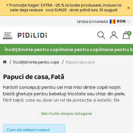
⚡ Promoție fulger: EXTRA −25 % la toate produsele, inclusiv la
cele deja reduse · cod SUN25 · doar până luni, 10 august
RON
Limba și moneda
0
MENIU
Încălțăminte pentru copii
Haine pentru copii
Haine pentru b
Încălțăminte pentru copii
Papuci de casa
Papuci de casa, Fată
Pantofi concepuți pentru cei mai mici dintre copiii noștri.
Există ghetuțe pentru bebeluși tricotate sau chiar din piele,
fără talpă, care au doar un rol de protecție și estetic. Ele
protejează picioarele de frig și de posibilele răniri la legănatul
picioarelor. Se folosesc într-un moment în care copilul nu
Mai multe despre categorie
stă încă în picioare. Oferim diferite culori și modele pentru
fetițele și băieții noștri.
Cum să măsori corect