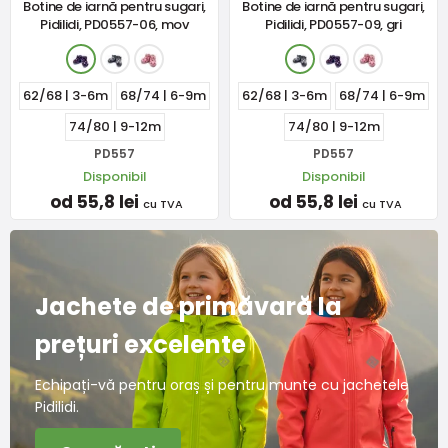
Botine de iarnă pentru sugari,
Botine de iarnă pentru sugari,
Pidilidi, PD0557-06, mov
Pidilidi, PD0557-09, gri
62/68 | 3-6m
68/74 | 6-9m
62/68 | 3-6m
68/74 | 6-9m
74/80 | 9-12m
74/80 | 9-12m
PD557
PD557
Disponibil
Disponibil
od 55,8 lei
od 55,8 lei
cu TVA
cu TVA
Jachete de primăvară la
prețuri excelente
Echipați-vă pentru oraș și pentru munte cu jachetele
Pidilidi.