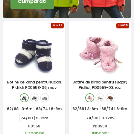
Cumpărați
SUN25
SUN25
Botine de iarnă pentru sugari,
Botine de iarnă pentru sugari,
Pidilidi, PD0558-06, mov
Pidilidi, PD0559-03, roz
62/68 | 3-6m
68/74 | 6-9m
62/68 | 3-6m
68/74 | 6-9m
74/80 | 9-12m
74/80 | 9-12m
PD558
PD0559
Disponibil
Disponibil