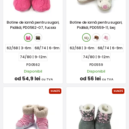
Botine de iarnă pentru sugari,
Botine de iarnă pentru sugari,
Pidilidi, PD0562-07, fucsia
Pidilidi, PD0559-11, bej
62/68 | 3-6m
68/74 | 6-9m
62/68 | 3-6m
68/74 | 6-9m
74/80 | 9-12m
74/80 | 9-12m
PD0562
PD0559
Disponibil
Disponibil
od 54,9 lei
od 56 lei
cu TVA
cu TVA
SUN25
SUN25