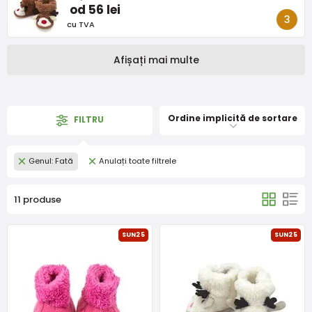
od 56 lei
cu TVA
Afișați mai multe
Ordine implicită de sortare
FILTRU
Genul: Fată
Anulați toate filtrele
11 produse
SUN25
SUN25