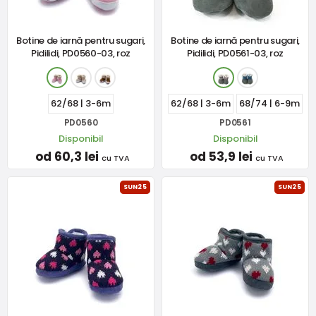
Botine de iarnă pentru sugari,
Botine de iarnă pentru sugari,
Pidilidi, PD0560-03, roz
Pidilidi, PD0561-03, roz
62/68 | 3-6m
62/68 | 3-6m
68/74 | 6-9m
PD0560
PD0561
Disponibil
Disponibil
od 60,3 lei
od 53,9 lei
cu TVA
cu TVA
SUN25
SUN25