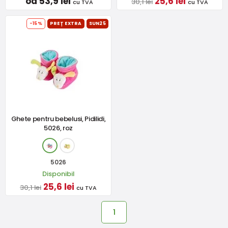
od 53,9 lei
25,6 lei
30,1 lei
cu TVA
cu TVA
-15%
PREȚ EXTRA
SUN25
Ghete pentru bebelusi, Pidilidi,
5026, roz
5026
Disponibil
25,6 lei
30,1 lei
cu TVA
1