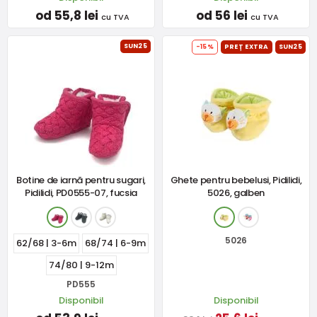
od 55,8 lei
od 56 lei
cu TVA
cu TVA
SUN25
-15%
PREȚ EXTRA
SUN25
Botine de iarnă pentru sugari,
Ghete pentru bebelusi, Pidilidi,
Pidilidi, PD0555-07, fucsia
5026, galben
5026
62/68 | 3-6m
68/74 | 6-9m
74/80 | 9-12m
PD555
Disponibil
Disponibil