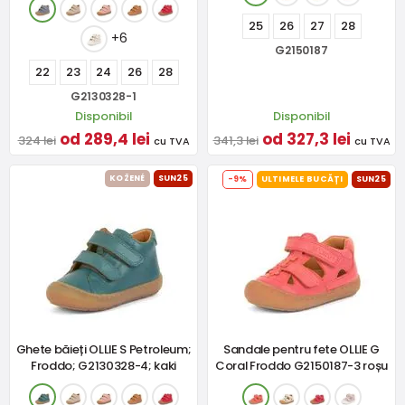
25
26
27
28
+6
G2150187
22
23
24
26
28
G2130328-1
Disponibil
Disponibil
od 289,4 lei
od 327,3 lei
324 lei
341,3 lei
cu TVA
cu TVA
KOŽENÉ
SUN25
-9%
ULTIMELE BUCĂȚI
SUN25
Ghete băieți OLLIE S Petroleum;
Sandale pentru fete OLLIE G
Froddo; G2130328-4; kaki
Coral Froddo G2150187-3 roșu