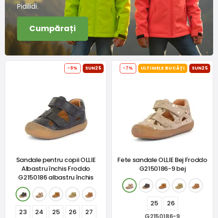
Pidilidi.
Cumpărați
-9%
SUN25
-7%
ULTIMELE BUCĂȚI
SUN25
Sandale pentru copii OLLIE
Fete sandale OLLIE Bej Froddo
Albastru închis Froddo
G2150186-9 bej
G2150186 albastru închis
25
26
23
24
25
26
27
G2150186-9