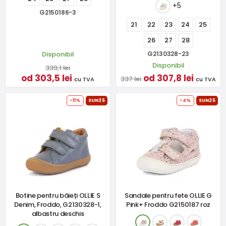
+5
G2150186-3
21
22
23
24
25
26
27
28
Disponibil
G2130328-23
Disponibil
339,1 lei
od 303,5 lei
od 307,8 lei
337 lei
cu TVA
cu TVA
-11%
SUN25
-4%
SUN25
Botine pentru băieți OLLIE S
Sandale pentru fete OLLIE G
Denim, Froddo, G2130328-1,
Pink+ Froddo G2150187 roz
albastru deschis