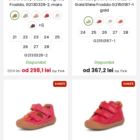
Froddo, G2130328-2, maro
Gold Shine Froddo G2150187-1
gold
+6
24
25
26
27
28
21
22
23
24
25
G2150187-1
26
27
28
G2130328-2
Disponibil
Disponibil
od 298,1 lei
od 367,2 lei
324 lei
cu TVA
cu TVA
SUN25
SUN25