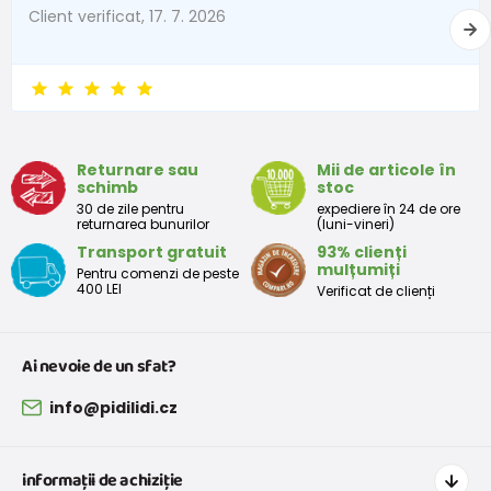
Client verificat, 17. 7. 2026
Returnare sau
Mii de articole în
schimb
stoc
30 de zile pentru
expediere în 24 de ore
returnarea bunurilor
(luni-vineri)
Transport gratuit
93% clienți
mulțumiți
Pentru comenzi de peste
400 LEI
Verificat de clienți
Ai nevoie de un sfat?
info@pidilidi.cz
informații de achiziție