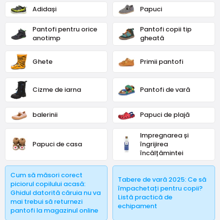
www.obuvdetska.cz, care oferă încălțăminte ortopedică
Adidași
Papuci
medicală pentru copii.
Majoritatea copiilor se nasc cu picioarele sănătoase, din
Pantofi pentru orice
Pantofi copii tip
păcate, câțiva ani mai târziu, aproape o treime dintre copiii
anotimp
gheată
de clasa întâi au un defect ortopedic. Acest lucru se
datorează încălțămintei nepotrivite, sau pantofilor de
Ghete
Primii pantofi
calitate, dar cu lățimea sau mărimea greșită...
Cizme de iarna
Pantofi de vară
balerinii
Papuci de plajă
Impregnarea și
Papuci de casa
îngrijirea
încălțămintei
Cum să măsori corect
Tabere de vară 2025: Ce să
piciorul copilului acasă:
împachetați pentru copii?
Ghidul datorită căruia nu va
Listă practică de
mai trebui să returnezi
echipament
pantofi la magazinul online