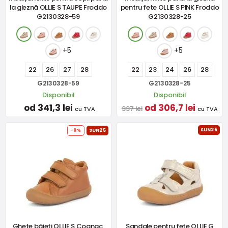
la gleznă OLLIE S TAUPE Froddo
pentru fete OLLIE S PINK Froddo
G2130328-59
G2130328-25
+5
+5
22
26
27
28
22
23
24
26
28
G2130328-59
G2130328-25
Disponibil
Disponibil
od 341,3 lei
od 306,7 lei
337 lei
cu TVA
cu TVA
SUN25
-8%
SUN25
Ghete băieți OLLIE S Cognac,
Sandale pentru fete OLLIE G