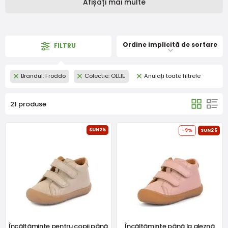
Afișați mai multe
Ordine implicită de sortare
FILTRU
Brandul: Froddo
Colectie: OLLIE
Anulați toate filtrele
21 produse
SUN25
-9%
SUN25
Încălțăminte pentru copii până
Încălțăminte până la gleznă