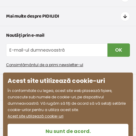
Cum să cumpărați
Mai multe despre PIDILIDI
Transport și plată
Graficul de dimensiuni pentru îmbrăcăminte
Contacte
Noutăți prin e-mail
Retururi și reclamații
Despre noi
Schimb sau returnare gratuită
Blog
OK
Procedura de reclamații
En-gros PiDiLiDi
Condiții de promovare și coduri de reducere
Program de afiliere
Consimțământul de a primi newsletter-ul
Colectarea bunurilor
Acest site utilizează cookie-uri
facebook
instagram
În conformitate cu legea, acest site web plasează fișiere,
cunoscute sub numele de cookie-uri, pe dispozitivul
dumneavoastră. Vă rugăm să fiți de acord să vă setați setările
cookie-urilor pentru a utiliza acest site.
Acest site utilizează cookie-uri
Nu sunt de acord.