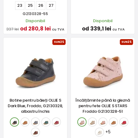
23
25
26
27
G2130328-55
Disponibil
Disponibil
od 280,8 lei
od 339,1 lei
337 lei
cu TVA
cu TVA
SUN25
SUN25
Botine pentru băieți OLLIE S
Încălțăminte până la gleznă
Dark Blue, Froddo, G2130328,
pentru fete OLLIE S STARS
albastru închis
Froddo G2130328-51
+5