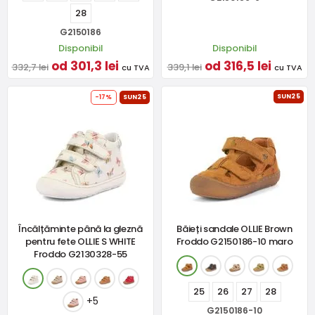
28
G2150186
Disponibil
Disponibil
od 301,3 lei
od 316,5 lei
332,7 lei
339,1 lei
cu TVA
cu TVA
SUN25
-17%
SUN25
Încălțăminte până la gleznă
Băieți sandale OLLIE Brown
pentru fete OLLIE S WHITE
Froddo G2150186-10 maro
Froddo G2130328-55
25
26
27
28
+5
G2150186-10