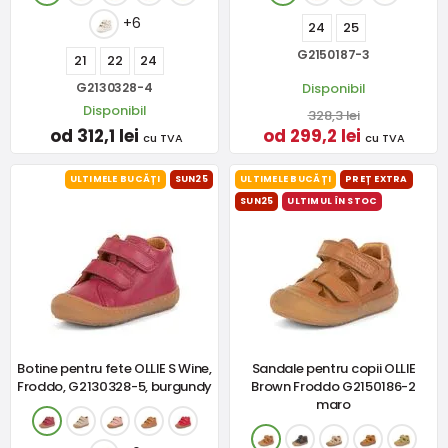
+6
24
25
G2150187-3
21
22
24
Disponibil
G2130328-4
Disponibil
328,3 lei
od 312,1 lei
od 299,2 lei
cu TVA
cu TVA
ULTIMELE BUCĂȚI
SUN25
ULTIMELE BUCĂȚI
PREȚ EXTRA
SUN25
ULTIMUL ÎN STOC
Botine pentru fete OLLIE S Wine,
Sandale pentru copii OLLIE
Froddo, G2130328-5, burgundy
Brown Froddo G2150186-2
maro