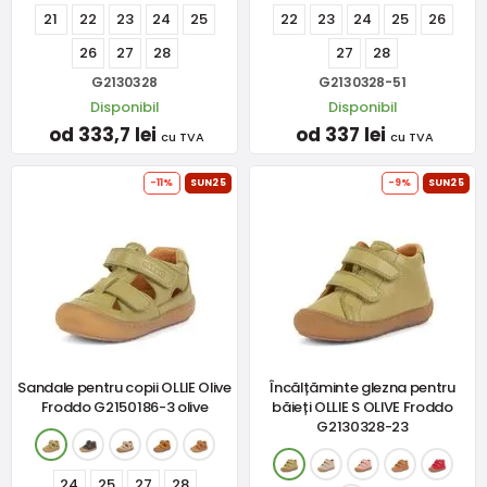
21
22
23
24
25
22
23
24
25
26
26
27
28
27
28
G2130328
G2130328-51
Disponibil
Disponibil
od 333,7 lei
od 337 lei
cu TVA
cu TVA
-11%
SUN25
-9%
SUN25
Sandale pentru copii OLLIE Olive
Încălțăminte glezna pentru
Froddo G2150186-3 olive
băieți OLLIE S OLIVE Froddo
G2130328-23
24
25
27
28