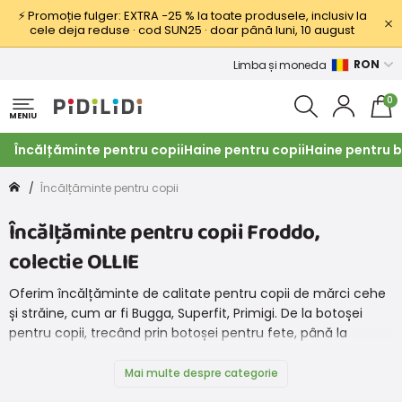
⚡ Promoție fulger: EXTRA −25 % la toate produsele, inclusiv la
cele deja reduse · cod SUN25 · doar până luni, 10 august
RON
Limba și moneda
0
MENIU
Încălțăminte pentru copii
Haine pentru copii
Haine pentru b
Încălțăminte pentru copii
Încălțăminte pentru copii Froddo,
colectie OLLIE
Oferim încălțăminte de calitate pentru copii de mărci cehe
și străine, cum ar fi Bugga, Superfit, Primigi. De la botoșei
pentru copii, trecând prin botoșei pentru fete, până la
încălțăminte adecvată pentru copii pentru băieți. Avem de
toate aici și acum și pantofi de la marca Protetika. Iar ceea
Mai multe despre categorie
ce nu avem, veți găsi pe site-ul partenerului nostru