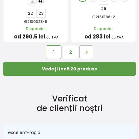
+6
25
22
23
G2150186-2
G2130328-5
Disponibil
Disponibil
od 290,5 lei
od 283 lei
cu TVA
cu TVA
1
2
Vedeți încă 20 produse
Verificat
de clienții noștri
excelent-rapid