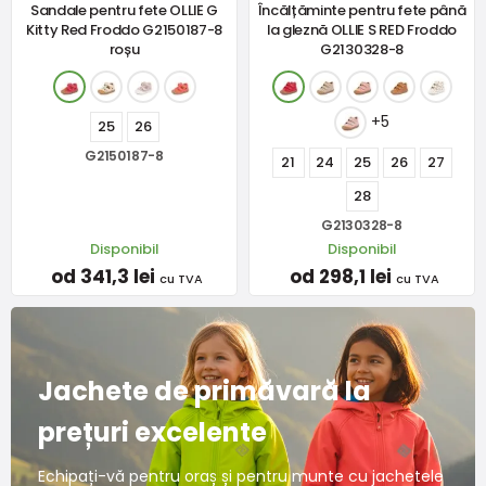
Sandale pentru fete OLLIE G
Încălțăminte pentru fete până
Kitty Red Froddo G2150187-8
la gleznă OLLIE S RED Froddo
roșu
G2130328-8
+5
25
26
G2150187-8
21
24
25
26
27
28
G2130328-8
Disponibil
Disponibil
od 341,3 lei
od 298,1 lei
cu TVA
cu TVA
Jachete de primăvară la
prețuri excelente
Echipați-vă pentru oraș și pentru munte cu jachetele