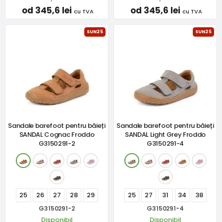
od 345,6 lei
od 345,6 lei
cu TVA
cu TVA
SUN25
SUN25
Sandale barefoot pentru băieți
Sandale barefoot pentru băieți
SANDAL Cognac Froddo
SANDAL Light Grey Froddo
G3150291-2
G3150291-4
25
26
27
28
29
25
27
31
34
38
G3150291-2
G3150291-4
Disponibil
Disponibil