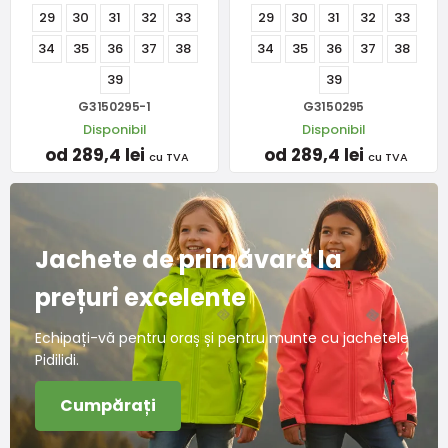
29
30
31
32
33
29
30
31
32
33
34
35
36
37
38
34
35
36
37
38
39
39
G3150295-1
G3150295
Disponibil
Disponibil
od 289,4 lei
od 289,4 lei
cu TVA
cu TVA
Jachete de primăvară la
prețuri excelente
Echipați-vă pentru oraș și pentru munte cu jachetele
Pidilidi.
Cumpărați