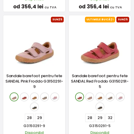
od 356,4 lei
od 356,4 lei
cu TVA
cu TVA
SUN25
ULTIMELE BUCĂȚI
SUN25
Sandale barefoot pentru fete
Sandale barefoot pentru fete
SANDAL Pink Froddo G3150291-
SANDAL Red Froddo G3150291-
9
5
28
29
28
29
32
G3150291-9
G3150291-5
Disponibil
Disponibil