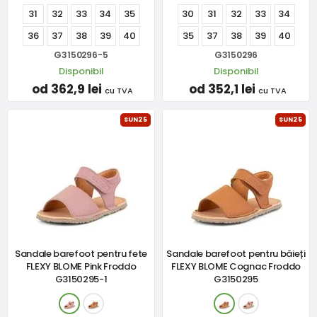
31
32
33
34
35
30
31
32
33
34
36
37
38
39
40
35
37
38
39
40
G3150296-5
G3150296
Disponibil
Disponibil
od 362,9 lei
od 352,1 lei
cu TVA
cu TVA
SUN25
SUN25
Sandale barefoot pentru fete
Sandale barefoot pentru băieți
FLEXY BLOME Pink Froddo
FLEXY BLOME Cognac Froddo
G3150295-1
G3150295