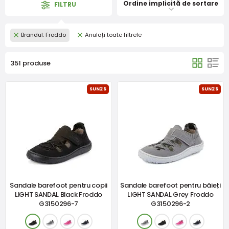
Ordine implicită de sortare
FILTRU
Brandul: Froddo
Anulați toate filtrele
351 produse
SUN25
SUN25
Sandale barefoot pentru copii
Sandale barefoot pentru băieți
LIGHT SANDAL Black Froddo
LIGHT SANDAL Grey Froddo
G3150296-7
G3150296-2