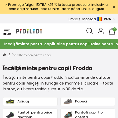
⚡ Promoție fulger: EXTRA −25 % la toate produsele, inclusiv la
cele deja reduse · cod SUN25 · doar până luni, 10 august
RON
Limba și moneda
0
MENIU
Încălțăminte pentru copii
Haine pentru copii
Haine pentru b
Încălțăminte pentru copii
Încălțăminte pentru copii Froddo
Încălțăminte pentru copii Froddo: încălțăminte de calitate
pentru copii. Alegeți în funcție de mărime și culoare – toate
în stoc, cu livrare rapidă și retur în 30 de zile.
Adidași
Papuci
Pantofi pentru orice
Pantofi copii tip
anotimp
gheată