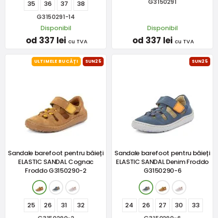
G3150291
35
36
37
38
G3150291-14
Disponibil
Disponibil
od 337 lei
od 337 lei
cu TVA
cu TVA
ULTIMELE BUCĂȚI
SUN25
SUN25
Sandale barefoot pentru băieți
Sandale barefoot pentru băieți
ELASTIC SANDAL Cognac
ELASTIC SANDAL Denim Froddo
Froddo G3150290-2
G3150290-6
25
26
31
32
24
26
27
30
33