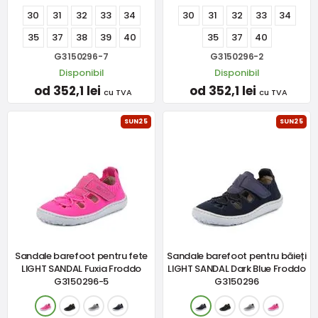
30
31
32
33
34
30
31
32
33
34
35
37
38
39
40
35
37
40
G3150296-7
G3150296-2
Disponibil
Disponibil
od 352,1 lei
od 352,1 lei
cu TVA
cu TVA
SUN25
SUN25
Sandale barefoot pentru fete
Sandale barefoot pentru băieți
LIGHT SANDAL Fuxia Froddo
LIGHT SANDAL Dark Blue Froddo
G3150296-5
G3150296