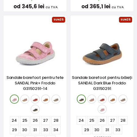
od 345,6 lei
od 365,1 lei
cu TVA
cu TVA
SUN25
SUN25
Sandale barefoot pentru fete
Sandale barefoot pentru băieți
SANDAL Pink+ Froddo
SANDAL Dark Blue Froddo
G3150291-14
G3150291
24
25
26
27
28
24
25
26
27
28
29
30
31
33
34
29
30
31
33