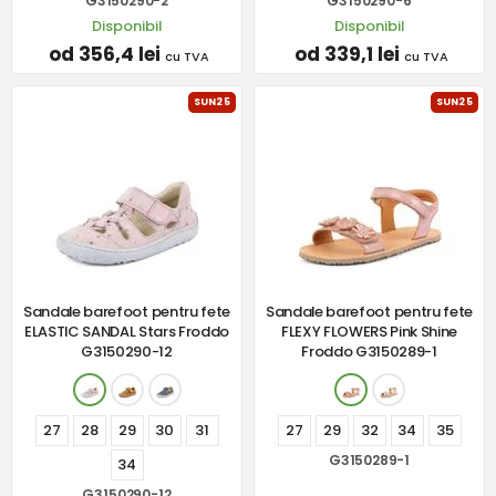
G3150290-2
G3150290-6
Disponibil
Disponibil
od 356,4 lei
od 339,1 lei
cu TVA
cu TVA
SUN25
SUN25
Sandale barefoot pentru fete
Sandale barefoot pentru fete
ELASTIC SANDAL Stars Froddo
FLEXY FLOWERS Pink Shine
G3150290-12
Froddo G3150289-1
27
28
29
30
31
27
29
32
34
35
G3150289-1
34
G3150290-12