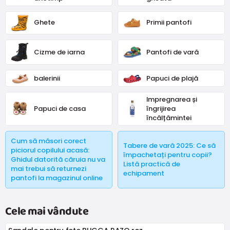
Ghete
Primii pantofi
Cizme de iarna
Pantofi de vară
balerinii
Papuci de plajă
Impregnarea și
Papuci de casa
îngrijirea
încălțămintei
Cum să măsori corect
Tabere de vară 2025: Ce să
piciorul copilului acasă:
împachetați pentru copii?
Ghidul datorită căruia nu va
Listă practică de
mai trebui să returnezi
echipament
pantofi la magazinul online
Cele mai vândute