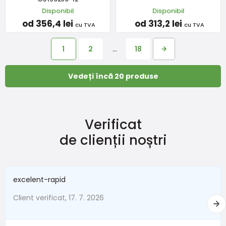
Disponibil
Disponibil
od 356,4 lei
od 313,2 lei
cu TVA
cu TVA
1
2
…
18
Vedeți încă 20 produse
Verificat
de clienții noștri
excelent-rapid
Client verificat, 17. 7. 2026