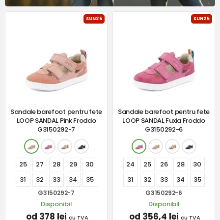
SUN25
SUN25
Sandale barefoot pentru fete
Sandale barefoot pentru fete
LOOP SANDAL Pink Froddo
LOOP SANDAL Fuxia Froddo
G3150292-7
G3150292-6
25
27
28
29
30
24
25
26
28
30
31
32
33
34
35
31
32
33
34
35
G3150292-7
G3150292-6
Disponibil
Disponibil
od 378 lei
od 356,4 lei
cu TVA
cu TVA