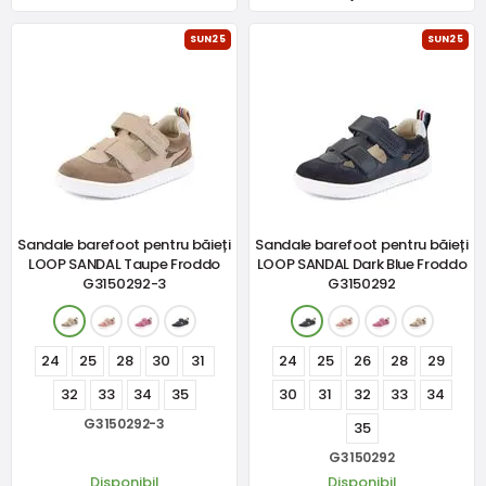
SUN25
SUN25
Sandale barefoot pentru băieți
Sandale barefoot pentru băieți
LOOP SANDAL Taupe Froddo
LOOP SANDAL Dark Blue Froddo
G3150292-3
G3150292
24
25
28
30
31
24
25
26
28
29
32
33
34
35
30
31
32
33
34
G3150292-3
35
G3150292
Disponibil
Disponibil