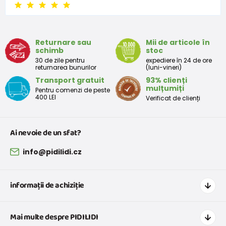
Returnare sau
Mii de articole în
schimb
stoc
30 de zile pentru
expediere în 24 de ore
returnarea bunurilor
(luni-vineri)
Transport gratuit
93% clienți
mulțumiți
Pentru comenzi de peste
400 LEI
Verificat de clienți
Ai nevoie de un sfat?
info@pidilidi.cz
informații de achiziție
Cum să cumpărați
Mai multe despre PIDILIDI
Transport și plată