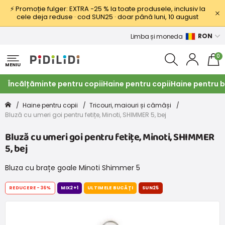
⚡ Promoție fulger: EXTRA −25 % la toate produsele, inclusiv la
cele deja reduse · cod SUN25 · doar până luni, 10 august
RON
Limba și moneda
0
MENIU
Încălțăminte pentru copii
Haine pentru copii
Haine pentru b
Haine pentru copii
Tricouri, maiouri și cămăși
Bluză cu umeri goi pentru fetițe, Minoti, SHIMMER 5, bej
Bluză cu umeri goi pentru fetițe, Minoti, SHIMMER
5, bej
Bluza cu brațe goale Minoti Shimmer 5
REDUCERE
-36%
MIX2+1
ULTIMELE BUCĂȚI
SUN25