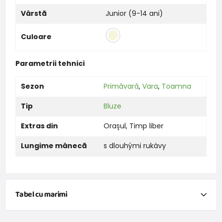
Vârstă
Junior (9-14 ani)
Culoare
Parametrii tehnici
Sezon
Primăvară
,
Vara
,
Toamna
Tip
Bluze
Extras din
Orașul
,
Timp liber
Lungime mânecă
s dlouhými rukávy
Tabel cu marimi
NEWBORN