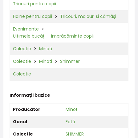
Tricouri pentru copii
Haine pentru copii
Tricouri, maiouri și cămăși
Evenimente
Ultimele bucăți – îmbrăcăminte copii
Colectie
Minoti
Colectie
Minoti
Shimmer
Colectie
Informații bazice
Producător
Minoti
Genul
Fată
Colectie
SHIMMER