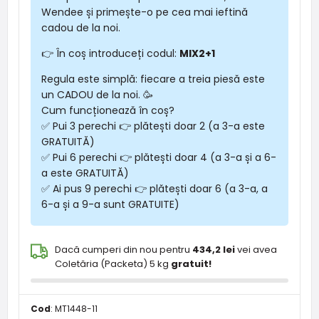
Wendee și primește-o pe cea mai ieftină
cadou de la noi.
👉 În coș introduceți codul:
MIX2+1
Regula este simplă: fiecare a treia piesă este
un CADOU de la noi. 🥳
Cum funcționează în coș?
✅ Pui 3 perechi 👉 plătești doar 2 (a 3-a este
GRATUITĂ)
✅ Pui 6 perechi 👉 plătești doar 4 (a 3-a și a 6-
a este GRATUITĂ)
✅ Ai pus 9 perechi 👉 plătești doar 6 (a 3-a, a
6-a și a 9-a sunt GRATUITE)
Dacă cumperi din nou pentru
434,2 lei
vei avea
Coletăria (Packeta) 5 kg
gratuit!
Cod
:
MT1448-11