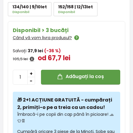
134/140 | 9/10let
152/158 | 12/13let
Disponibil
Disponibil
Disponibil > 3 bucăți
Când vă vom livra produsul?
Salvați
37,9 lei
(-36 %)
od 67,7 lei
105,5 lei
+
Adăugați la coș
-
🎁 2+1 ACȚIUNE GRATUITĂ - cumpărați
2, primiți-o pe a treia ca un cadou!
Îmbracă-i pe copii din cap până în picioare! 🧢
👕👖
Cumpără oricare 3 piese de la Minoti, Sobe sau