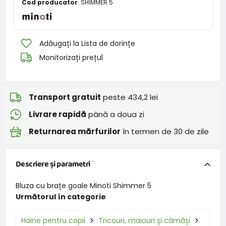
Cod producator
:
SHIMMER 5
Adăugați la Lista de dorințe
Monitorizați prețul
Transport gratuit
peste 434,2 lei
Livrare rapidă
până a doua zi
Returnarea mărfurilor
în termen de 30 de zile
Descriere și parametri
Bluza cu brațe goale Minoti Shimmer 5
Următorul în categorie
Haine pentru copii
Tricouri, maiouri și cămăși