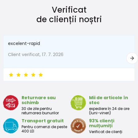
Verificat
Mărimea
Înălțime (cm)
Greutate (kg)
de clienții noștri
New Baby
do 50
do 3,4
În termen de 1 lună
do 56
do 4,5
excelent-rapid
1 - 3 luni
56 - 62
4,5 - 6
Client verificat, 17. 7. 2026
3 - 6 luni
62 -68
6 - 8
6 - 9 luni
68 -74
8 - 9,5
9 - 12 luni
74-80
9,5 - 11
Returnare sau
Mii de articole în
schimb
stoc
Tabelul de dimensiuni aproximative pentru copii mici
30 de zile pentru
expediere în 24 de ore
returnarea bunurilor
(luni-vineri)
Transport gratuit
93% clienți
Peste
Înălțime
Taliei
Peste
mulțumiți
Pentru comenzi de peste
Mărimea
bust
(cm)
(cm)
șolduri(cm)
400 LEI
Verificat de clienți
(cm)