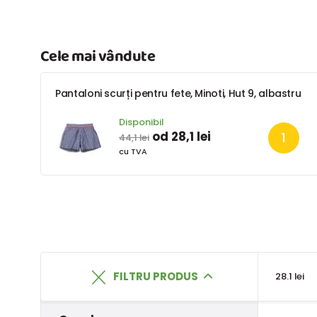
Cele mai vândute
Pantaloni scurți pentru fete, Minoti, Hut 9, albastru
Disponibil
od 28,1 lei
44,1 lei
cu TVA
FILTRU PRODUS
28.1 lei