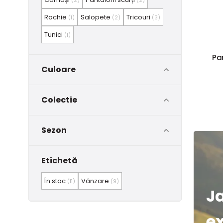
(2)
(2)
Rochie
Salopete
Tricouri
(1)
(2)
(3)
Tunici
(1)
Pan
Culoare
Colectie
Sezon
Etichetă
În stoc
Vânzare
(11)
(9)
J
e