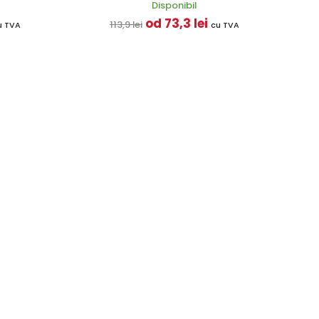
Disponibil
od 73,3 lei
113,9 lei
u TVA
cu TVA