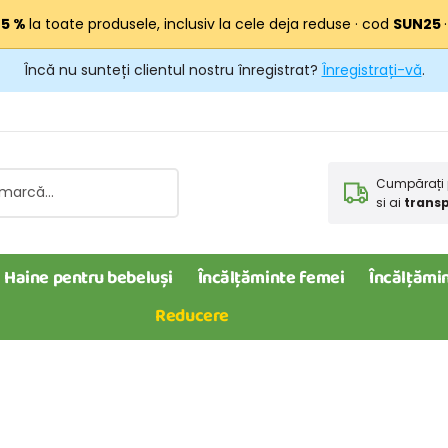
25 %
la toate produsele, inclusiv la cele deja reduse · cod
SUN25
Încă nu sunteți clientul nostru înregistrat?
Înregistrați-vă
.
Cumpărați 
si ai
transp
Haine pentru bebeluși
Încălțăminte femei
Încălțămin
Reducere