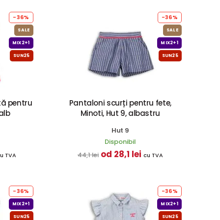
-36%
-36%
SALE
SALE
MIX2+1
MIX2+1
SUN25
SUN25
ă pentru
Pantaloni scurți pentru fete,
 alb
Minoti, Hut 9, albastru
Hut 9
Disponibil
od 28,1 lei
44,1 lei
u TVA
cu TVA
-36%
-36%
MIX2+1
MIX2+1
SUN25
SUN25