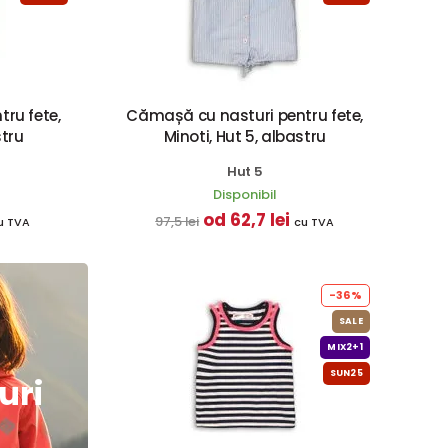
ru fete,
Cămașă cu nasturi pentru fete,
stru
Minoti, Hut 5, albastru
Hut 5
Disponibil
od 62,7 lei
97,5 lei
u TVA
cu TVA
-36%
SALE
MIX2+1
SUN25
uri