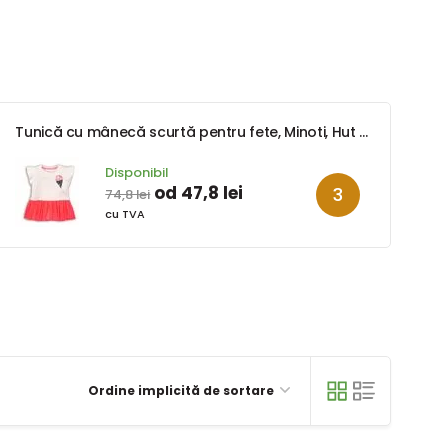
Tunică cu mânecă scurtă pentru fete, Minoti, Hut 8, alb
Disponibil
od 47,8 lei
74,8 lei
cu TVA
Ordine implicită de sortare