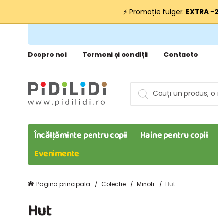
⚡ Promoție fulger:
EXTRA −
Despre noi
Termeni și condiții
Contacte
Încălțăminte pentru copii
Haine pentru copii
Evenimente
Pagina principală
Colectie
Minoti
Hut
Hut