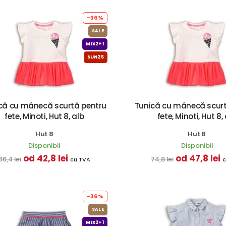
-36%
SALE
MIX2+1
SUN25
că cu mânecă scurtă pentru
Tunică cu mânecă scurt
fete, Minoti, Hut 8, alb
fete, Minoti, Hut 8,
Hut 8
Hut 8
Disponibil
Disponibil
od 42,8 lei
od 47,8 lei
66,4 lei
74,8 lei
cu TVA
c
-36%
SALE
MIX2+1