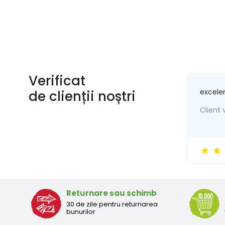
Verificat
excele
de clienții noștri
Client v
Returnare sau schimb
30 de zile pentru returnarea
bunurilor