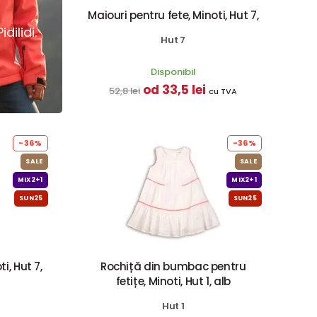
Maiouri pentru fete, Minoti, Hut 7,
dilidi.
Hut 7
Disponibil
od 33,5 lei
52,8 lei
cu TVA
-36%
-36%
SALE
SALE
MIX2+1
MIX2+1
SUN25
SUN25
i, Hut 7,
Rochiță din bumbac pentru
fetițe, Minoti, Hut 1, alb
Hut 1