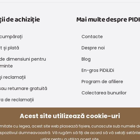
ii de achiziție
Mai multe despre PIDI
cumpărați
Contacte
 și plată
Despre noi
 de dimensiuni pentru
Blog
minte
En-gros PiDiLiDi
și reclamații
Program de afiliere
au returnare gratuită
Colectarea bunurilor
a de reclamații
 de promovare și coduri de
Acest site utilizează cookie-uri
e
rmitate cu legea, acest site web plasează fișiere, cunoscute sub numele d
dispozitivul dumneavoastră. Vă rugăm să fiți de acord să vă setați setăril
Modalități de plată
urilor pentru a utiliza acest site.