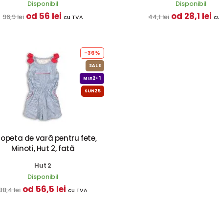
Disponibil
Disponibil
od 56 lei
od 28,1 lei
96,9 lei
44,1 lei
cu TVA
c
-36%
SALE
MIX2+1
SUN25
lopeta de vară pentru fete,
Minoti, Hut 2, fată
Hut 2
Disponibil
od 56,5 lei
88,4 lei
cu TVA