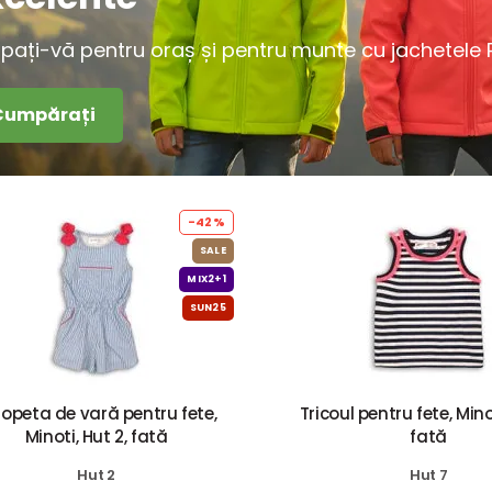
ipați-vă pentru oraș și pentru munte cu jachetele Pi
Cumpărați
-42%
SALE
MIX2+1
SUN25
lopeta de vară pentru fete,
Tricoul pentru fete, Minot
Minoti, Hut 2, fată
fată
Hut 2
Hut 7