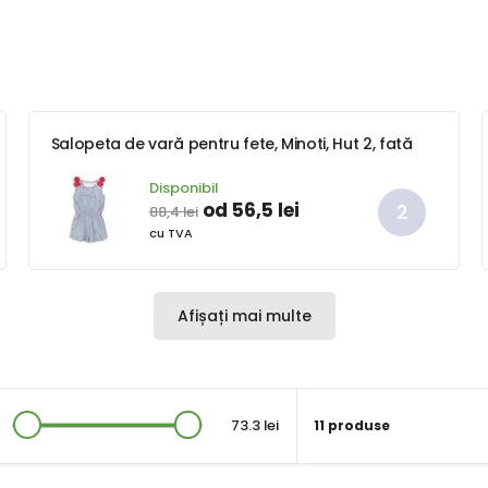
Salopeta de vară pentru fete, Minoti, Hut 2, fată
Disponibil
od 56,5 lei
88,4 lei
cu TVA
Afișați mai multe
73.3 lei
11 produse