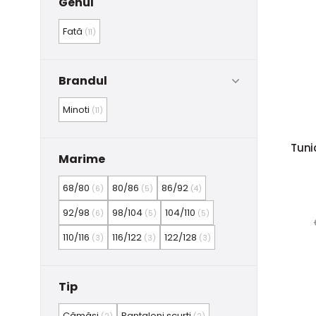
Genul
Fată
(11)
Brandul
Minoti
(11)
Tuni
Marime
68/80
80/86
86/92
(6)
(5)
(4)
92/98
98/104
104/110
(6)
(5)
(5)
110/116
116/122
122/128
(3)
(3)
(3)
Tip
Cămăși
Pantaloni scurți