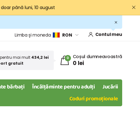
· doar până luni, 10 august
Contul meu
Limba și moneda
RON
Coșul dumneavoastră
pentru mai mult
434,2 lei
0
0 lei
ort gratuit
te bărbați
Încălțăminte pentru adulți
Jucării
Coduri promoționale