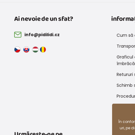
Ai nevoie de un sfat?
informaț
info@pidilidi.cz
Cum să 
Transport
Graficul
îmbrăcă
Retururi 
Schimb s
Procedur
Condiții
reducer
În confo
uri, pe 
Urmărește-ne pe