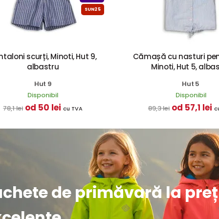
SUN25
taloni scurți, Minoti, Hut 9,
Cămașă cu nasturi pent
albastru
Minoti, Hut 5, alba
Hut 9
Hut 5
Disponibil
Disponibil
od 50 lei
od 57,1 lei
78,1 lei
89,3 lei
cu TVA
c
achete de primăvară la preț
xcelente