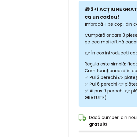
🎁 2+1 ACȚIUNE GRATU
ca un cadou!
Îmbracă-i pe copii din c
Cumpără oricare 3 piese
pe cea mai ieftină cadou
👉 În coș introduceți co
Regula este simplă: fiec
Cum funcționează în c
✅ Pui 3 perechi 👉 plăte
✅ Pui 6 perechi 👉 plăte
✅ Ai pus 9 perechi 👉 plă
GRATUITE)
Dacă cumperi din nou
gratuit!