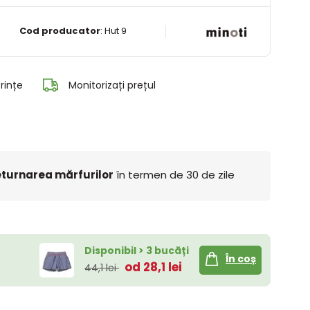
Cod producator
:
Hut 9
rințe
Monitorizați prețul
turnarea mărfurilor
în termen de 30 de zile
Disponibil > 3 bucăți
În coș
od 28,1 lei
44,1 lei