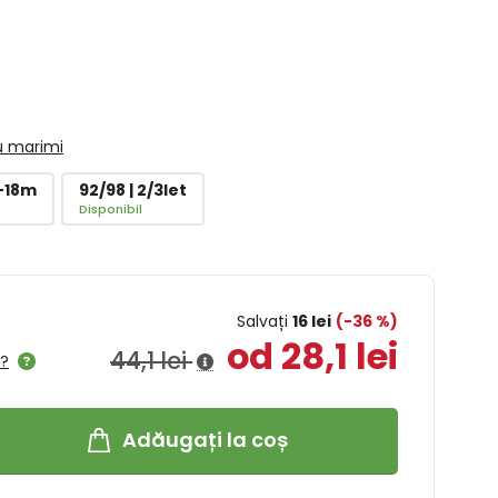
u marimi
2-18m
92/98 | 2/3let
Disponibil
Salvați
16 lei
(-36 %)
od 28,1 lei
44,1 lei
l?
Adăugați la coș