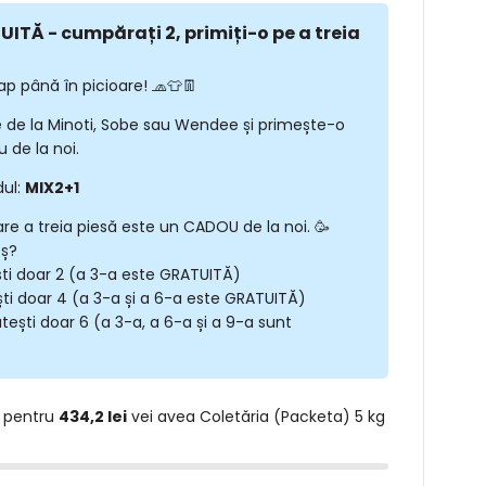
ITĂ - cumpărați 2, primiți-o pe a treia
ap până în picioare! 🧢👕👖
 de la Minoti, Sobe sau Wendee și primește-o
 de la noi.
dul:
MIX2+1
are a treia piesă este un CADOU de la noi. 🥳
oș?
ști doar 2 (a 3-a este GRATUITĂ)
ști doar 4 (a 3-a și a 6-a este GRATUITĂ)
tești doar 6 (a 3-a, a 6-a și a 9-a sunt
 pentru
434,2 lei
vei avea Coletăria (Packeta) 5 kg