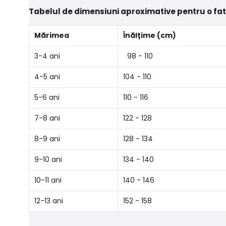
Tabelul de dimensiuni aproximative pentru o fa
Mărimea
Înălțime (cm)
3-4 ani
98 - 110
4-5 ani
104 - 110
5-6 ani
110 - 116
7-8 ani
122 - 128
8-9 ani
128 - 134
9-10 ani
134 - 140
10-11 ani
140 - 146
12-13 ani
152 - 158