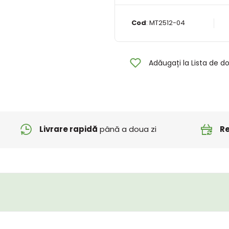
Cod
:
MT2512-04
Adăugați la Lista de do
Livrare rapidă
până a doua zi
Re