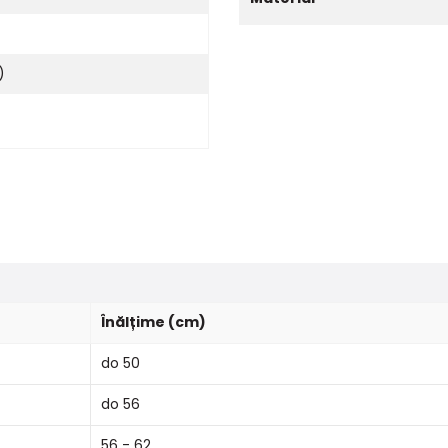
)
Înălțime (cm)
do 50
do 56
56 - 62