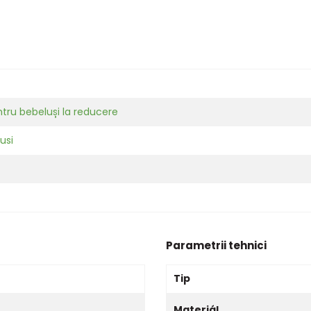
tru bebeluși la reducere
usi
Parametrii tehnici
Tip
Materiál