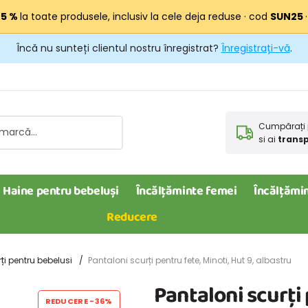
25 %
la toate produsele, inclusiv la cele deja reduse · cod
SUN25
Încă nu sunteți clientul nostru înregistrat?
Înregistrați-vă
.
Cumpărați 
si ai
transp
Haine pentru bebeluși
Încălțăminte femei
Încălțămin
Reducere
ți pentru bebelusi
Pantaloni scurți pentru fete, Minoti, Hut 9, albastru
Pantaloni scurți 
REDUCERE
-36%