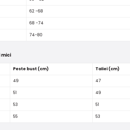
62 -68
68 -74
74-80
 mici
Peste bust (cm)
Taliei (cm)
49
47
51
49
53
51
55
53