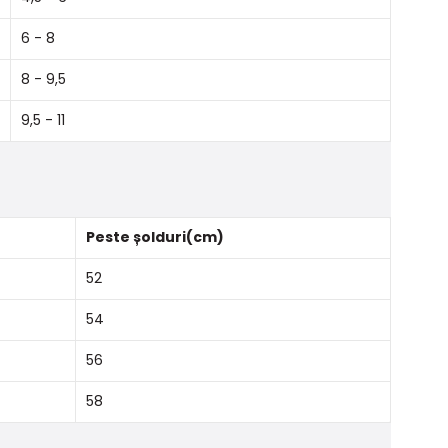
6 - 8
8 - 9,5
9,5 - 11
Peste șolduri(cm)
52
54
56
58