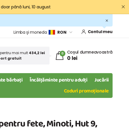
· doar până luni, 10 august
Contul meu
Limba și moneda
RON
Coșul dumneavoastră
pentru mai mult
434,2 lei
0
0 lei
ort gratuit
te bărbați
Încălțăminte pentru adulți
Jucării
Coduri promoționale
pentru fete, Minoti, Hut 9,