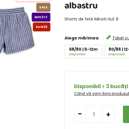
albastru
SALE
MIX2+1
Shorts de fete Minoti Hut 9
SUN25
Alege mărimea
Tabel c
68/80 | 6-12m
80/86 | 1
Disponibil
Disponibil
Disponibil > 3 bucăți
Când vă vom livra produsu
-
+