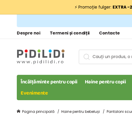
⚡ Promoție fulger:
EXTRA −
Despre noi
Termeni și condiții
Contacte
Încălțăminte pentru copii
Haine pentru copii
Evenimente
Pagina principală
Haine pentru bebeluși
Pantaloni scur