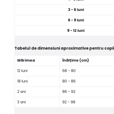
3 - 6 luni
6 - 9 luni
9 - 12 luni
Tabelul de dimensiuni aproximative pentru copii
Mărimea
Înălțime (cm)
12 luni
68 - 80
18 luni
80 - 86
2 ani
86 - 92
3 ani
92 - 98