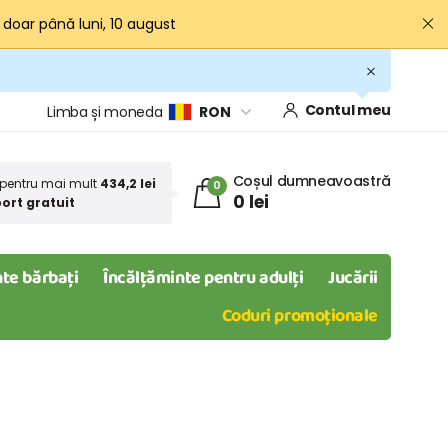
· doar până luni, 10 august
Contul meu
Limba și moneda
RON
Coșul dumneavoastră
pentru mai mult
434,2 lei
0
0 lei
ort gratuit
te bărbați
Încălțăminte pentru adulți
Jucării
Coduri promoționale