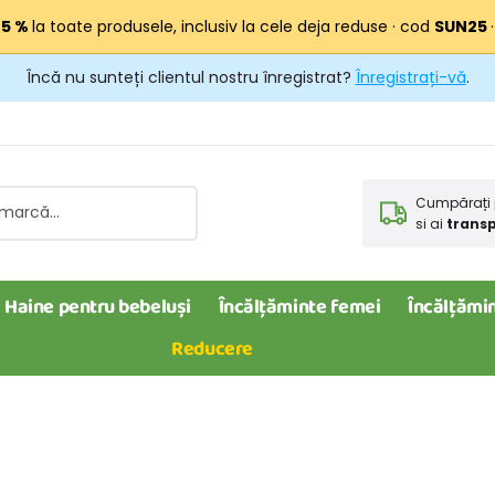
25 %
la toate produsele, inclusiv la cele deja reduse · cod
SUN25
Încă nu sunteți clientul nostru înregistrat?
Înregistrați-vă
.
Cumpărați 
si ai
transp
Haine pentru bebeluși
Încălțăminte femei
Încălțămin
Reducere