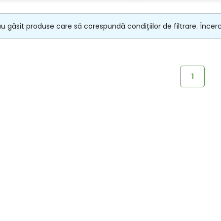
u găsit produse care să corespundă condițiilor de filtrare. Încercaț
1