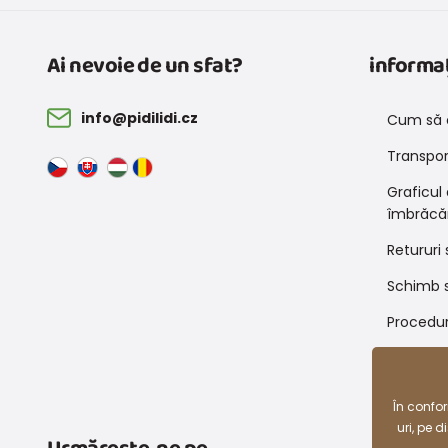
Ai nevoie de un sfat?
informaț
info@pidilidi.cz
Cum să 
Transport
Graficul
îmbrăcă
Retururi 
Schimb s
Procedur
Condiții
reducer
În confo
uri, pe 