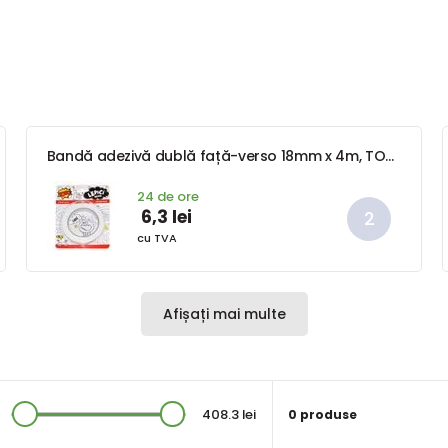
Bandă adezivă dublă față-verso 18mm x 4m, TOTO, W814501
24 de ore
6,3 lei
cu TVA
Afișați mai multe
408.3 lei
0 produse