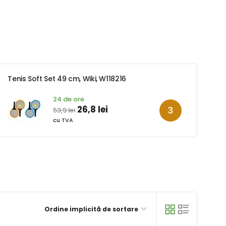
Tenis Soft Set 49 cm, Wiki, W118216
24 de ore
26,8 lei
53,9 lei
cu TVA
Ordine implicită de sortare