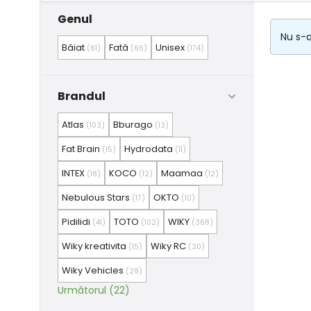
Genul
Nu s-a
Băiat
Fată
Unisex
(61)
(66)
(174)
Brandul
Atlas
Bburago
(103)
(13)
Fat Brain
Hydrodata
(15)
(11)
INTEX
KOCO
Maamaa
(18)
(12)
(12)
Nebulous Stars
OKTO
(17)
(10)
Pidilidi
TOTO
WIKY
(41)
(102)
(368)
Wiky kreativita
Wiky RC
(15)
(30)
Wiky Vehicles
(28)
Următorul (22)