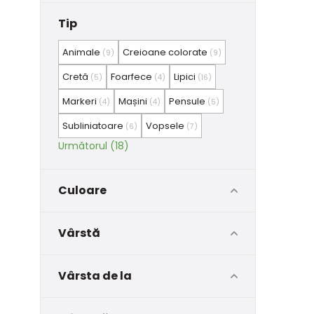
Tip
Animale
Creioane colorate
(9)
(9)
Cretă
Foarfece
Lipici
(5)
(4)
(16)
Markeri
Mașini
Pensule
(4)
(4)
(5)
Subliniatoare
Vopsele
(6)
(7)
Următorul (18)
Culoare
Vârstă
Vârsta de la