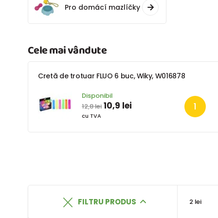
Pro domácí mazlíčky
Cele mai vândute
Cretă de trotuar FLUO 6 buc, Wiky, W016878
Disponibil
10,9 lei
12,8 lei
cu TVA
FILTRU PRODUS
2 lei