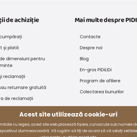
ii de achiziție
Mai multe despre PIDI
cumpărați
Contacte
 și plată
Despre noi
 de dimensiuni pentru
Blog
minte
En-gros PiDiLiDi
și reclamații
Program de afiliere
au returnare gratuită
Colectarea bunurilor
a de reclamații
 de promovare și coduri de
Acest site utilizează cookie-uri
e
rmitate cu legea, acest site web plasează fișiere, cunoscute sub numele d
dispozitivul dumneavoastră. Vă rugăm să fiți de acord să vă setați setăril