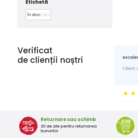
Etichetă
În stoc
(60)
Verificat
excele
de clienții noștri
Client v
Returnare sau schimb
30 de zile pentru returnarea
bunurilor