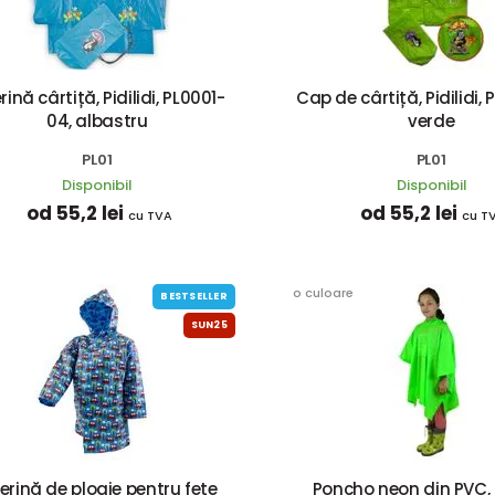
rină cârtiță, Pidilidi, PL0001-
Cap de cârtiță, Pidilidi, 
04, albastru
verde
PL01
PL01
Disponibil
Disponibil
od 55,2 lei
od 55,2 lei
cu TVA
cu T
o culoare
BESTSELLER
SUN25
lerină de ploaie pentru fete
Poncho neon din PVC, Pi