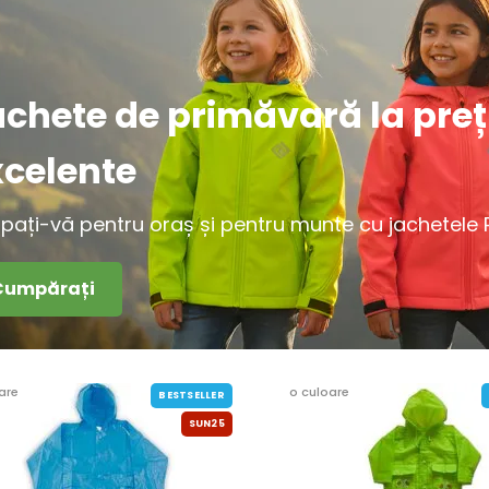
achete de primăvară la preț
xcelente
ipați-vă pentru oraș și pentru munte cu jachetele Pi
Cumpărați
are
o culoare
BESTSELLER
SUN25