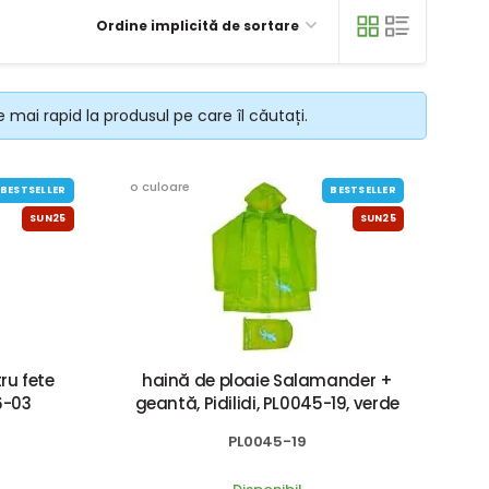
Ordine implicită de sortare
 mai rapid la produsul pe care îl căutați.
o culoare
BESTSELLER
BESTSELLER
SUN25
SUN25
ru fete
haină de ploaie Salamander +
6-03
geantă, Pidilidi, PL0045-19, verde
PL0045-19