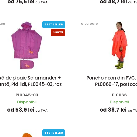
od 75,5 lei
od 48,7 lei
cu TVA
cu T
are
o culoare
BESTSELLER
SUN25
să de ploaie Salamander +
Poncho neon din PVC, Pi
ntă, Pidilidi, PL0045-03, roz
PL0066-17, portoca
PL0045-03
PL0066
Disponibil
Disponibil
od 53,9 lei
od 38,7 lei
cu TVA
cu T
BESTSELLER