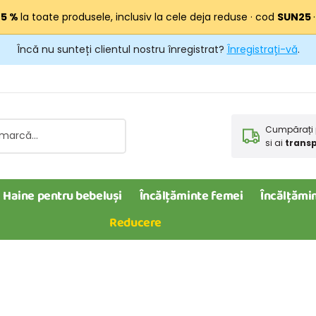
25 %
la toate produsele, inclusiv la cele deja reduse · cod
SUN25
Încă nu sunteți clientul nostru înregistrat?
Înregistrați-vă
.
Cumpărați 
si ai
transp
Haine pentru bebeluși
Încălțăminte femei
Încălțămin
Reducere