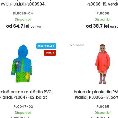
PVC, PiDiLiDi, PL009904,
PL0066-19, verd
PL0099-04
PL0066
Disponibil
Disponibil
od 64,7 lei
od 38,7 lei
cu TVA
cu T
o culoare
BESTSELLER
SUN25
lerină de maimuță din PVC,
Haina de ploaie din PV
Pidilidi, PL0047-02, băiat
Pidilidi, PL0065-17, po
PL0047-02
PL0065
Disponibil
Disponibil