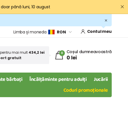
· doar până luni, 10 august
Contul meu
Limba și moneda
RON
Coșul dumneavoastră
pentru mai mult
434,2 lei
0
0 lei
ort gratuit
te bărbați
Încălțăminte pentru adulți
Jucării
Coduri promoționale