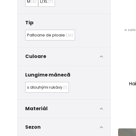
M
L/XL
(6)
(7)
Tip
o culo
Paltoane de ploaie
(36)
Culoare
Lungime mânecă
Ha
s dlouhými rukávy
(1)
Materiál
Sezon