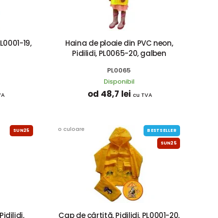
PL0001-19,
Haina de ploaie din PVC neon,
Pidilidi, PL0065-20, galben
PL0065
Disponibil
od 48,7 lei
VA
cu TVA
o culoare
SUN25
BESTSELLER
SUN25
dilidi,
Cap de cârtiță, Pidilidi, PL0001-20,