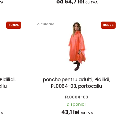
od 64,7 lei
VA
cu TVA
o culoare
SUN25
SUN25
dilidi,
poncho pentru adulți, Pidilidi,
liu
PL0064-03, portocaliu
PL0064-03
Disponibil
43,1 lei
VA
cu TVA