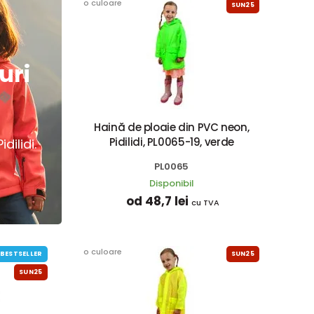
o culoare
SUN25
uri
Haină de ploaie din PVC neon,
Pidilidi, PL0065-19, verde
dilidi.
PL0065
Disponibil
od 48,7 lei
cu TVA
o culoare
BESTSELLER
SUN25
SUN25