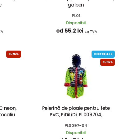
e
galben
PL01
Disponibil
od 55,2 lei
VA
cu TVA
SUN25
BESTSELLER
SUN25
C neon,
Pelerină de ploaie pentru fete
rtocaliu
PVC, PiDiLiDi, PL009704,
PL0097-04
Disponibil