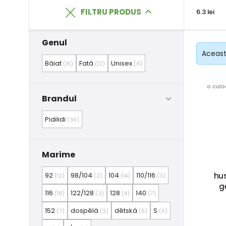
FILTRU PRODUS
6.3 lei
Genul
Această
Băiat
Fată
Unisex
(16)
(12)
(8)
o culo
Brandul
Pidilidi
(36)
Marime
hu
92
98/104
104
110/116
(12)
(2)
(14)
(3)
g
116
122/128
128
140
(18)
(3)
(4)
(7)
152
dospělá
dětská
S
(7)
(3)
(5)
(6)