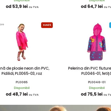
Disponibil
Disponibil
od 53,9 lei
od 64,7 lei
cu TVA
cu T
are
SUN25
ină de ploaie neon din PVC,
Pelerina din PVC fluture, 
Pidilidi, PL0065-03, roz
PL0046-01, fetiț
PL0065
PL0046-01
Disponibil
Disponibil
od 48,7 lei
od 75,5 lei
cu TVA
cu T