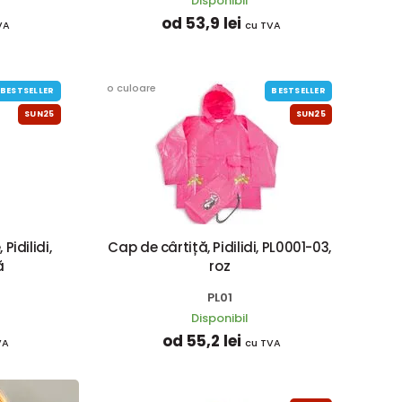
Disponibil
od 53,9 lei
VA
cu TVA
o culoare
BESTSELLER
BESTSELLER
SUN25
SUN25
Pidilidi,
Cap de cârtiță, Pidilidi, PL0001-03,
ă
roz
PL01
Disponibil
od 55,2 lei
VA
cu TVA