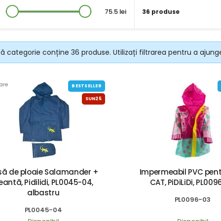
75.5 lei
36 produse
 categorie conține 36 produse. Utilizați filtrarea pentru a ajunge
are
BESTSELLER
SUN25
să de ploaie Salamander +
Impermeabil PVC pent
eantă, Pidilidi, PL0045-04,
CAT, PiDiLiDi, PL009
albastru
PL0096-03
PL0045-04