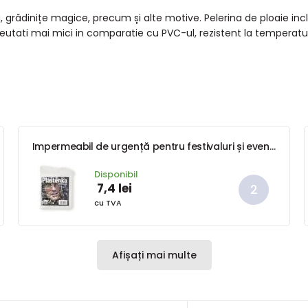
ță, grădinițe magice, precum și alte motive. Pelerina de ploaie i
reutati mai mici in comparatie cu PVC-ul, rezistent la temperatur
Impermeabil de urgență pentru festivaluri și evenimente, Pidilidi, PL0101-22, unisex
Disponibil
7,4 lei
cu TVA
Afișați mai multe