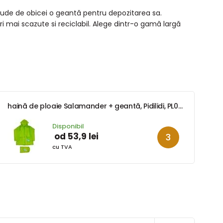
nclude de obicei o geantă pentru depozitarea sa.
i mai scazute si reciclabil. Alege dintr-o gamă largă
haină de ploaie Salamander + geantă, Pidilidi, PL0045-19, verde
Disponibil
od 53,9 lei
cu TVA