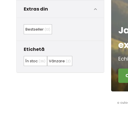
Extras din
J
Bestseller
(13)
e
Etichetă
Ech
În stoc
Vânzare
(36)
(2)
o culo