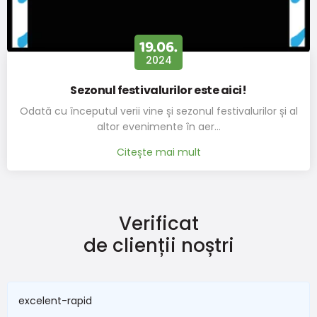
Disponibil
19.06.
2024
Sezonul festivalurilor este aici!
Odată cu începutul verii vine și sezonul festivalurilor și al
altor evenimente în aer…
Citește mai mult
Verificat
de clienții noștri
excelent-rapid