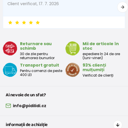
Client verificat, 17. 7. 2026
Returnare sau
Mii de articole în
schimb
stoc
30 de zile pentru
expediere în 24 de ore
returnarea bunurilor
(luni-vineri)
Transport gratuit
93% clienți
mulțumiți
Pentru comenzi de peste
400 LEI
Verificat de clienți
Ai nevoie de un sfat?
info@pidilidi.cz
informații de achiziție