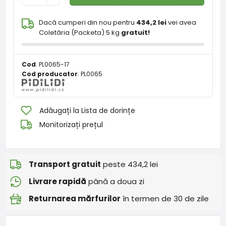
Dacă cumperi din nou pentru
434,2 lei
vei avea
Coletăria (Packeta) 5 kg
gratuit!
Cod
:
PL0065-17
Cod producator
:
PL0065
Adăugați la Lista de dorințe
Monitorizați prețul
Transport gratuit
peste 434,2 lei
Livrare rapidă
până a doua zi
Returnarea mărfurilor
în termen de 30 de zile