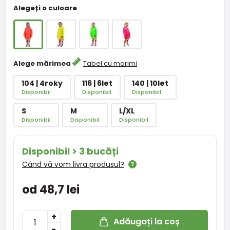
Alegeți o culoare
Alege mărimea
Tabel cu marimi
104 | 4roky
116 | 6let
140 | 10let
Disponibil
Disponibil
Disponibil
S
M
L/XL
Disponibil
Disponibil
Disponibil
Disponibil > 3 bucăți
Când vă vom livra produsul?
od 48,7 lei
+
Adăugați la coș
-