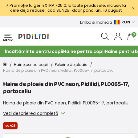
⚡ Promoție fulger: EXTRA −25 % la toate produsele, inclusiv la
cele deja reduse · cod SUN25 · doar până luni, 10 august
RON
Limba și moneda
0
MENIU
Încălțăminte pentru copii
Haine pentru copii
Haine pentru b
Haine pentru copii
Pelerine de ploaie
Haina de ploaie din PVC neon, Pidilidi, PL0065-17, portocaliu
Haina de ploaie din PVC neon, Pidilidi, PL0065-17,
portocaliu
Haina de ploaie din PVC neon, Pidilidi, PL0065-17, portocaliu
Vezi descrierea completă
SUN25