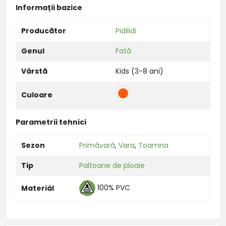
Informații bazice
Producător
Pidilidi
Genul
Fată
Vârstă
Kids (3-8 ani)
Culoare
Parametrii tehnici
Sezon
Primăvară
,
Vara
,
Toamna
Tip
Paltoane de ploaie
100% PVC
Materiál