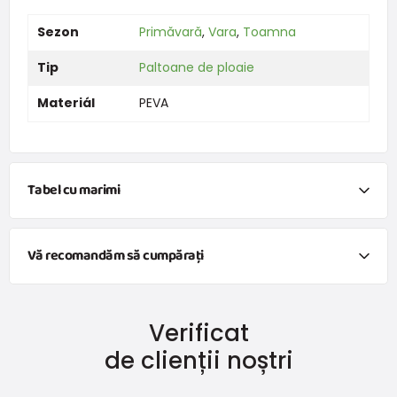
Sezon
Primăvară
,
Vara
,
Toamna
Tip
Paltoane de ploaie
Materiál
PEVA
Tabel cu marimi
Vârsta
6 ani
Vă recomandăm să cumpărați
Înălțime
60
(spate)
Cizme de cauciuc pentru copii - DUCK, Pidilidi, PL0087-20, uni
Verificat
Lungimea
49
od 86,3 lei
cu TVA
mânecii
Disponibil
de clienții noștri
circumferința
2x47