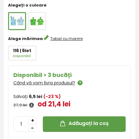
Alegeți o culoare
Alege mărimea
Tabel cu marimi
116 | 6let
Disponibil
Disponibil > 3 bucăți
Când vă vom livra produsul?
Salvați
6,5 lei
(-23 %)
od 21,4 lei
27,9 lei
+
Adăugați la coș
-