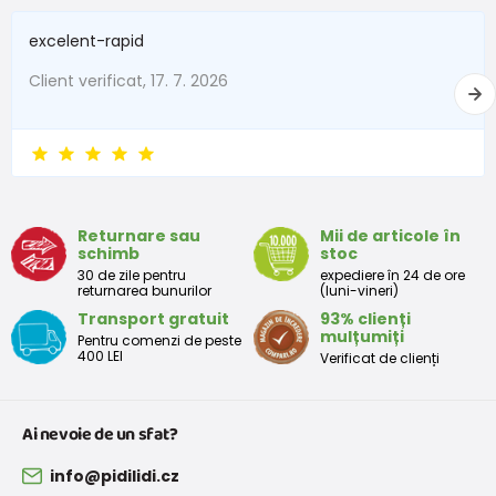
pieptului
Cizme de cauciuc pentru fete - cu buline, Pidilidi, PL0086-01, fetiță
excelent-rapid
od 97,1 lei
cu TVA
Disponibil
Client verificat, 17. 7. 2026
Cizme de cauciuc pentru băieți - dungi, Pidilidi, PL0085-02, băiat
od 97,1 lei
cu TVA
Disponibil
Returnare sau
Mii de articole în
schimb
stoc
30 de zile pentru
expediere în 24 de ore
returnarea bunurilor
(luni-vineri)
Transport gratuit
93% clienți
mulțumiți
Pentru comenzi de peste
400 LEI
Verificat de clienți
Ai nevoie de un sfat?
info@pidilidi.cz