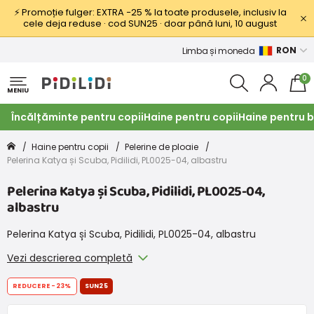
⚡ Promoție fulger: EXTRA −25 % la toate produsele, inclusiv la
cele deja reduse · cod SUN25 · doar până luni, 10 august
RON
Limba și moneda
0
MENIU
Încălțăminte pentru copii
Haine pentru copii
Haine pentru b
Haine pentru copii
Pelerine de ploaie
Pelerina Katya și Scuba, Pidilidi, PL0025-04, albastru
Pelerina Katya și Scuba, Pidilidi, PL0025-04,
albastru
Pelerina Katya și Scuba, Pidilidi, PL0025-04, albastru
Vezi descrierea completă
REDUCERE
-23%
SUN25