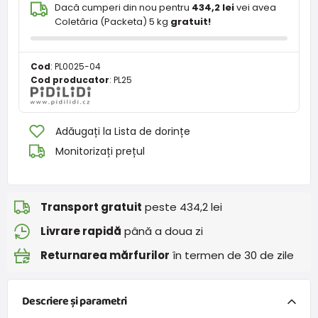
Dacă cumperi din nou pentru
434,2 lei
vei avea
Coletăria (Packeta) 5 kg
gratuit!
Cod
:
PL0025-04
Cod producator
:
PL25
Adăugați la Lista de dorințe
Monitorizați prețul
Transport gratuit
peste 434,2 lei
Livrare rapidă
până a doua zi
Returnarea mărfurilor
în termen de 30 de zile
Descriere și parametri