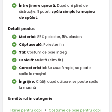
Întreținere ușoară:
După o zi plină de
distracție, îl puteți
spăla simplu la mașina
de spălat
.
Detalii produs
Material:
85% poliester, 15% elastan
Căptușeală:
Poliester fin
Stil:
Costum de baie întreg
Croială:
Mulată (slim fit)
Caracteristici:
Se usucă rapid, se poate
spăla la mașină
Îngrijire:
Clătiți după utilizare, se poate spăla
la mașină
Următorul în categorie
Haine pentru copii
Costume de baie pentru copii