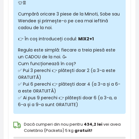
👕👖
Cumpără oricare 3 piese de la Minoti, Sobe sau
Wendee și primește-o pe cea mai ieftină
cadou de la noi.
👉 În coș introduceți codul:
MIX2+1
Regula este simplă: fiecare a treia piesă este
un CADOU de la noi. 🥳
Cum funcționează în coș?
✅ Pui 3 perechi 👉 plătești doar 2 (a 3-a este
GRATUITĂ)
✅ Pui 6 perechi 👉 plătești doar 4 (a 3-a și a 6-
a este GRATUITĂ)
✅ Ai pus 9 perechi 👉 plătești doar 6 (a 3-a, a
6-a și a 9-a sunt GRATUITE)
Dacă cumperi din nou pentru
434,2 lei
vei avea
Coletăria (Packeta) 5 kg
gratuit!