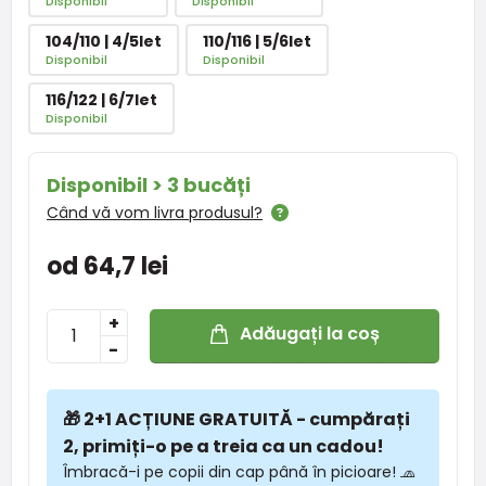
Disponibil
Disponibil
104/110 | 4/5let
110/116 | 5/6let
Disponibil
Disponibil
116/122 | 6/7let
Disponibil
Disponibil > 3 bucăți
Când vă vom livra produsul?
od 64,7 lei
+
Adăugați la coș
-
🎁 2+1 ACȚIUNE GRATUITĂ - cumpărați
2, primiți-o pe a treia ca un cadou!
Îmbracă-i pe copii din cap până în picioare! 🧢