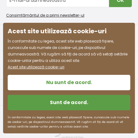
OK
Procedura de reclamații
En-gros PiDiLiDi
53 -
3-4 ani
98 - 110
55 - 57
58 - 61
Condiții de promovare și coduri de reducere
Program de afiliere
54
Consimțământul de a primi newsletter-ul
Colectarea bunurilor
54 -
Acest site utilizează cookie-uri
4-5 ani
104 - 110
57 - 59
61 - 63
55
facebook
instagram
În conformitate cu legea, acest site web plasează fișiere,
55 -
cunoscute sub numele de cookie-uri, pe dispozitivul
5-6 ani
110 - 116
59 - 61
63 - 65
57
dumneavoastră. Vă rugăm să fiți de acord să vă setați setările
cookie-urilor pentru a utiliza acest site.
58 -
Acest site utilizează cookie-uri
7-8 ani
122 - 128
63 - 66
68 - 71
60
Nu sunt de acord.
60 -
8-9 ani
128 - 134
66 - 69
71 - 74
62
Sunt de acord.
62 -
9-10 ani
134 - 140
69 - 72
74 - 77
63
Termeni și condiții
Protecția datelor cu caracter personal
În conformitate cu legea, acest site web plasează fișiere, cunoscute sub numele
de cookie-uri, pe dispozitivul dumneavoastră. Vă rugăm să fiți de acord să vă
63 -
pidilidi.cz © 2026. Webdesign
Litvanyi.sk
.
setați setările cookie-urilor pentru a utiliza acest site.
10-11 ani
140 - 146
72 - 75
77 -80
E-shop creat
64