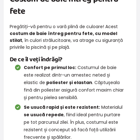
fete
Pregătiți-vă pentru o vară plină de culoare! Acest
costum de baie întreg pentru fete, cu model
stilat
, în culori strălucitoare, va atrage cu siguranță
privirile la piscină și pe plajă.
De ce îl veți îndrăgi?
Confort pe primul loc:
Costumul de baie
este realizat dintr-un amestec neted și
elastic de
poliester și elastan
. Căptușeala
fină din poliester asigură confort maxim chiar
și pentru pielea sensibilă.
Se usucă rapid și este rezistent:
Materialul
se usucă repede
, fiind ideal pentru purtare
pe tot parcursul zilei. În plus, costumul este
rezistent și conceput să facă față utilizării
frecvente și spălărilor.