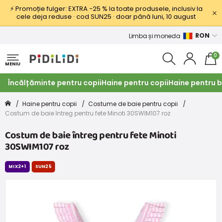
⚡ Promoție fulger: EXTRA −25 % la toate produsele, inclusiv la
cele deja reduse · cod SUN25 · doar până luni, 10 august
RON
Limba și moneda
0
MENIU
Încălțăminte pentru copii
Haine pentru copii
Haine pentru b
Haine pentru copii
Costume de baie pentru copii
Costum de baie întreg pentru fete Minoti 30SWIM107 roz
Costum de baie întreg pentru fete Minoti
30SWIM107 roz
MIX2+1
SUN25