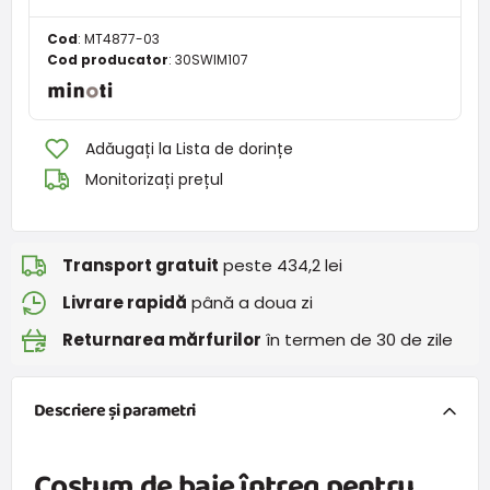
Cod
:
MT4877-03
Cod producator
:
30SWIM107
Adăugați la Lista de dorințe
Monitorizați prețul
Transport gratuit
peste 434,2 lei
Livrare rapidă
până a doua zi
Returnarea mărfurilor
în termen de 30 de zile
Descriere și parametri
Costum de baie întreg pentru