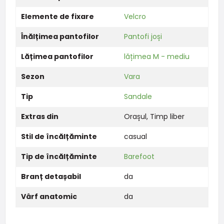
Elemente de fixare
Velcro
Înălțimea pantofilor
Pantofi joși
Lățimea pantofilor
lățimea M - mediu
Sezon
Vara
Tip
Sandale
Extras din
Orașul
,
Timp liber
Stil de încălțăminte
casual
Tip de încălțăminte
Barefoot
Branț detașabil
da
Vârf anatomic
da