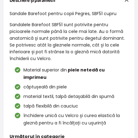
Descriere și parametri
Sandale Barefoot pentru copii Pegres, SBF51 cupru
Sandalele Barefoot SBF51 sunt potrivite pentru
picioarele normale până la cele mai late. Au o formă
anatomică și sunt potrivite pentru degetul dominant.
Se potrivesc atât la gleznele normale, cât și la cele
inferioare și pot fi strânse la o gleznă mică datorită
închiderii cu Velcro.
Material superior din
piele netedă cu
imprimeu
căptușeală din piele
material textil, talpă detașabilă din spumă
talpă flexibilă din cauciuc
închidere unică cu Velcro și curea elastică la
gleznă pentru a fi încălțați cu ușurință
Următorul în categorie