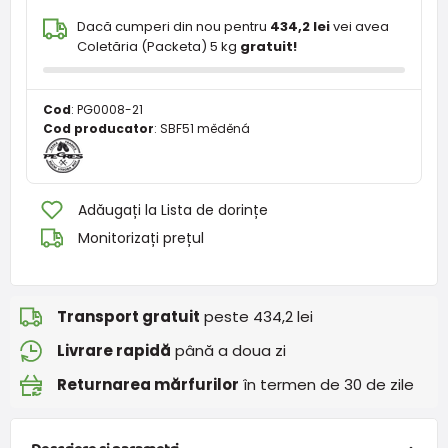
Dacă cumperi din nou pentru
434,2 lei
vei avea
Coletăria (Packeta) 5 kg
gratuit!
Cod
:
PG0008-21
Cod producator
:
SBF51 měděná
Adăugați la Lista de dorințe
Monitorizați prețul
Transport gratuit
peste 434,2 lei
Livrare rapidă
până a doua zi
Returnarea mărfurilor
în termen de 30 de zile