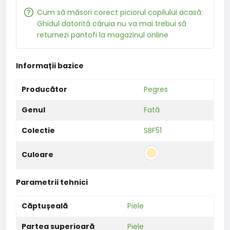
Cum să măsori corect piciorul copilului acasă:
Ghidul datorită căruia nu va mai trebui să
returnezi pantofi la magazinul online
Informații bazice
Producător
Pegres
Genul
Fată
Colectie
SBF51
Culoare
Parametrii tehnici
Căptușeală
Piele
Partea superioară
Piele