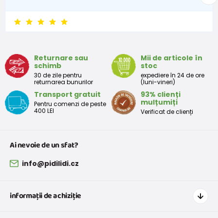
Returnare sau
Mii de articole în
schimb
stoc
30 de zile pentru
expediere în 24 de ore
returnarea bunurilor
(luni-vineri)
Transport gratuit
93% clienți
mulțumiți
Pentru comenzi de peste
400 LEI
Verificat de clienți
Ai nevoie de un sfat?
info@pidilidi.cz
informații de achiziție
Cum să cumpărați