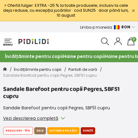
⚡ Ofertă fulger: EXTRA −25 % la toate produsele, inclusiv la cele
deja reduse, cu excepția jucăriilor · cod SUN25 · doar până luni,
10 august
RON
Limba și moneda
0
MENIU
Încălțăminte pentru copii
Haine pentru copii
Haine pentru b
Încălțăminte pentru copii
Pantofi de vară
Sandale Barefoot pentru copii Pegres, SBF51 cupru
Sandale Barefoot pentru copii Pegres, SBF51
cupru
Sandale Barefoot pentru copii Pegres, SBF51 cupru
Vezi descrierea completă
REDUCERE
-16%
SALE
ULTIMELE BUCĂȚI
SUN25