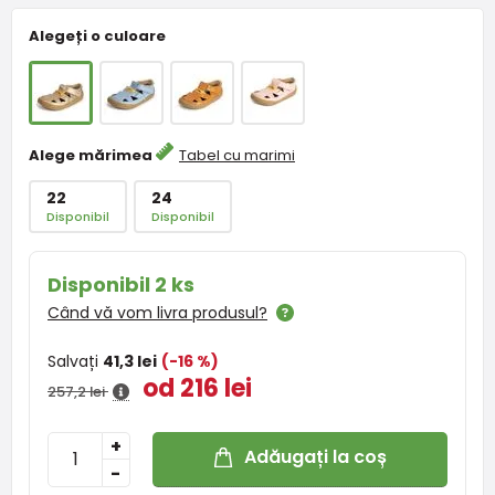
Alegeți o culoare
Alege mărimea
Tabel cu marimi
22
24
Disponibil
Disponibil
Disponibil 2 ks
Când vă vom livra produsul?
Salvați
41,3 lei
(-16 %)
od 216 lei
257,2 lei
+
Adăugați la coș
-