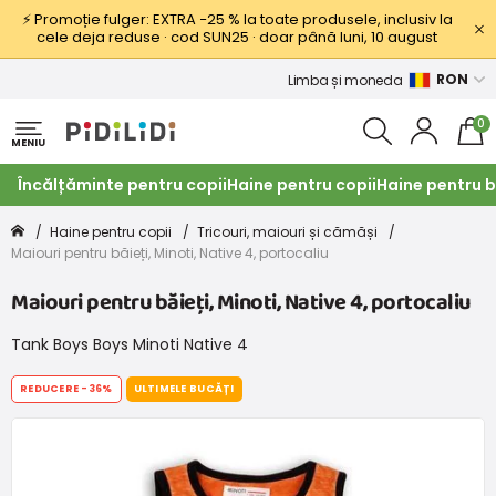
⚡ Promoție fulger: EXTRA −25 % la toate produsele, inclusiv la
cele deja reduse · cod SUN25 · doar până luni, 10 august
RON
Limba și moneda
0
MENIU
Încălțăminte pentru copii
Haine pentru copii
Haine pentru b
Haine pentru copii
Tricouri, maiouri și cămăși
Maiouri pentru băieți, Minoti, Native 4, portocaliu
Maiouri pentru băieți, Minoti, Native 4, portocaliu
Tank Boys Boys Minoti Native 4
REDUCERE
-36%
ULTIMELE BUCĂȚI