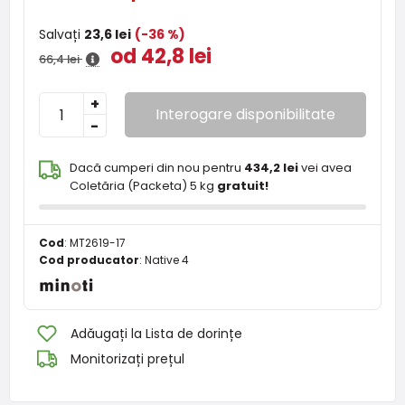
Salvați
23,6 lei
(-36 %)
od 42,8 lei
66,4 lei
+
Interogare disponibilitate
-
Dacă cumperi din nou pentru
434,2 lei
vei avea
Coletăria (Packeta) 5 kg
gratuit!
Cod
:
MT2619-17
Cod producator
:
Native 4
Adăugați la Lista de dorințe
Monitorizați prețul