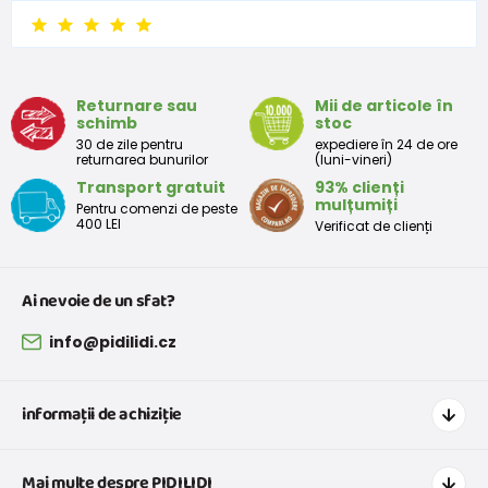
6 - 9 luni
68 -74
8 - 9,5
9 - 12 luni
74-80
9,5 - 11
Returnare sau
Mii de articole în
schimb
stoc
Tabelul de dimensiuni aproximative pentru copii mici
30 de zile pentru
expediere în 24 de ore
returnarea bunurilor
(luni-vineri)
Transport gratuit
93% clienți
Peste
Înălțime
Taliei
Peste
mulțumiți
Pentru comenzi de peste
Mărimea
bust
(cm)
(cm)
șolduri(cm)
400 LEI
Verificat de clienți
(cm)
12 luni
68 - 80
49
47
52
Ai nevoie de un sfat?
18 luni
80 - 86
51
49
54
info@pidilidi.cz
2 ani
86 - 92
53
51
56
informații de achiziție
3 ani
92 - 98
55
53
58
Cum să cumpărați
Mai multe despre PIDILIDI