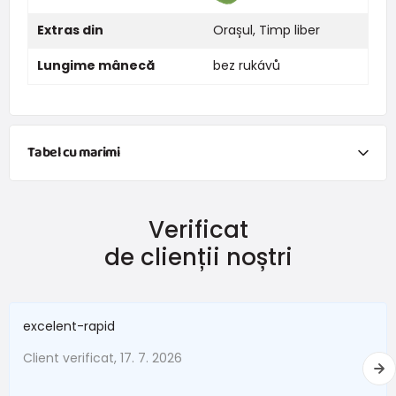
Extras din
Orașul
,
Timp liber
Lungime mânecă
bez rukávů
Tabel cu marimi
NEWBORN
Verificat
Mărimea
Înălțime (cm)
Greutate (kg)
de clienții noștri
New Baby
do 50
do 3,4
În termen de 1 lună
do 56
do 4,5
excelent-rapid
1 - 3 luni
56 - 62
4,5 - 6
Client verificat, 17. 7. 2026
3 - 6 luni
62 -68
6 - 8